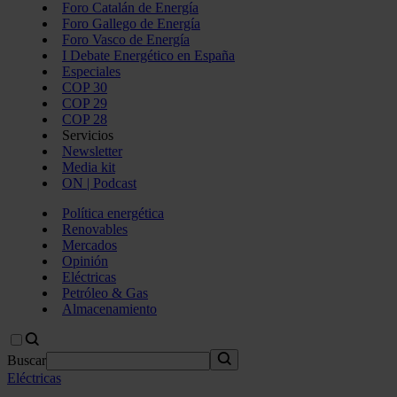
Foro Catalán de Energía
Foro Gallego de Energía
Foro Vasco de Energía
I Debate Energético en España
Especiales
COP 30
COP 29
COP 28
Servicios
Newsletter
Media kit
ON | Podcast
Política energética
Renovables
Mercados
Opinión
Eléctricas
Petróleo & Gas
Almacenamiento
Buscar
Eléctricas