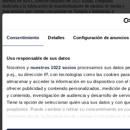
además de SDO, Arteche adquirió en 2021 Esitas, compañía
dedicada a la fabricación de transformadores de medida de media y
baja tensión que cuenta con plantas en Turquía e Indonesia, e
incorporó a Hitachi Energy en Arteche Gas Insulated Transformers
(AGIT), filial que tiene una planta en Vitoria-Gasteiz. La empresa
japonesa adquirió el 49% de sus acciones, mientras que Arteche
sigue siendo propietaria del 51%.
Consentimiento
Detalles
Configuración de anuncios
Por todo ello, desde Arteche han considerado que, el hecho de
"posicionarse como pieza clave en los proyectos de fusión nuclear
permite a Arteche continuar a la vanguardia del sector de la energía
cuando todas las tendencias apuntan hacia este como fundamental
Uso responsable de sus datos
en retos como la transición energética y la descarbonización de
Nosotros y
nuestros 1022 socios
procesamos sus datos pe
procesos" han concluido.
p.ej., su dirección IP, con tecnologías como las cookies para
Noticias relacionadas
almacenar y acceder la información en su dispositivo con el 
ofrecer publicidad y contenido personalizados, medición de p
y contenido, investigación de audiencia y desarrollo de servi
Tiene la opción de seleccionar quién usa sus datos y con qu
EDP invita a conocer en la FIDMA el
propósitos. Puede cambiar o retirar su consentimiento en cu
presente y futuro de la energía en
momento desde la Declaración de cookies o clicando en el 
Asturias
consentimiento.