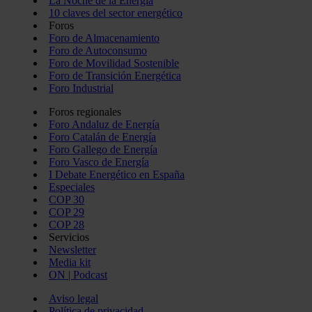
La Noche de la Energía
10 claves del sector energético
Foros
Foro de Almacenamiento
Foro de Autoconsumo
Foro de Movilidad Sostenible
Foro de Transición Energética
Foro Industrial
Foros regionales
Foro Andaluz de Energía
Foro Catalán de Energía
Foro Gallego de Energía
Foro Vasco de Energía
I Debate Energético en España
Especiales
COP 30
COP 29
COP 28
Servicios
Newsletter
Media kit
ON | Podcast
Aviso legal
Política de privacidad