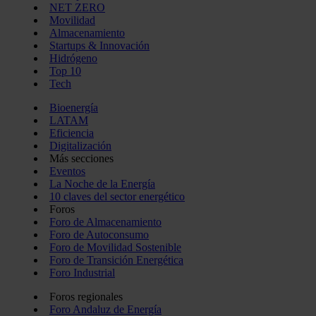
NET ZERO
Movilidad
Almacenamiento
Startups & Innovación
Hidrógeno
Top 10
Tech
Bioenergía
LATAM
Eficiencia
Digitalización
Más secciones
Eventos
La Noche de la Energía
10 claves del sector energético
Foros
Foro de Almacenamiento
Foro de Autoconsumo
Foro de Movilidad Sostenible
Foro de Transición Energética
Foro Industrial
Foros regionales
Foro Andaluz de Energía