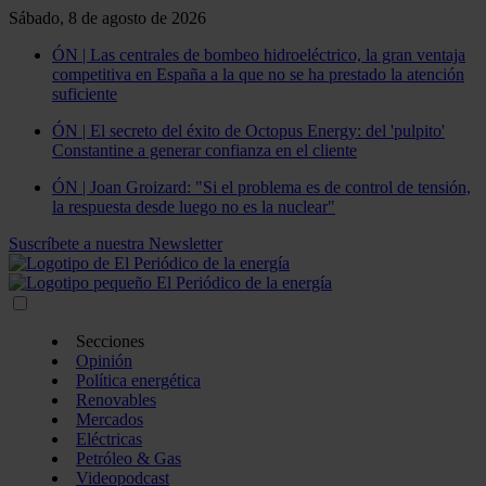
Sábado, 8 de agosto de 2026
ÓN | Las centrales de bombeo hidroeléctrico, la gran ventaja
competitiva en España a la que no se ha prestado la atención
suficiente
ÓN | El secreto del éxito de Octopus Energy: del 'pulpito'
Constantine a generar confianza en el cliente
ÓN | Joan Groizard: "Si el problema es de control de tensión,
la respuesta desde luego no es la nuclear"
Suscríbete a nuestra Newsletter
Secciones
Opinión
Política energética
Renovables
Mercados
Eléctricas
Petróleo & Gas
Videopodcast