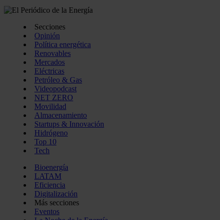
Secciones
Opinión
Política energética
Renovables
Mercados
Eléctricas
Petróleo & Gas
Videopodcast
NET ZERO
Movilidad
Almacenamiento
Startups & Innovación
Hidrógeno
Top 10
Tech
Bioenergía
LATAM
Eficiencia
Digitalización
Más secciones
Eventos