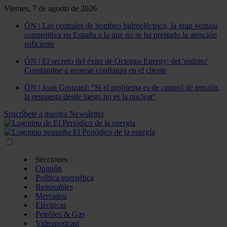
Viernes, 7 de agosto de 2026
ÓN | Las centrales de bombeo hidroeléctrico, la gran ventaja
competitiva en España a la que no se ha prestado la atención
suficiente
ÓN | El secreto del éxito de Octopus Energy: del 'pulpito'
Constantine a generar confianza en el cliente
ÓN | Joan Groizard: "Si el problema es de control de tensión,
la respuesta desde luego no es la nuclear"
Suscríbete a nuestra Newsletter
Secciones
Opinión
Política energética
Renovables
Mercados
Eléctricas
Petróleo & Gas
Videopodcast