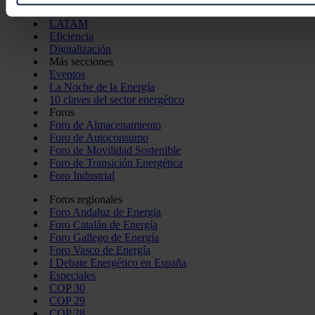
la
sección de datos
. Puede cambiar o retirar su consentimi
Bioenergía
de cookies.
LATAM
Eficiencia
Digitalización
Las cookies de este sitio web se usan para personalizar el c
Más secciones
redes sociales y analizar el tráfico. Además, compartimos in
Eventos
La Noche de la Energía
con nuestros partners de redes sociales, publicidad y análi
10 claves del sector energético
información que les haya proporcionado o que hayan recopil
Foros
servicios.
Foro de Almacenamiento
Foro de Autoconsumo
Foro de Movilidad Sostenible
Foro de Transición Energética
Foro Industrial
Foros regionales
Foro Andaluz de Energía
Foro Catalán de Energía
Foro Gallego de Energía
Foro Vasco de Energía
I Debate Energético en España
Especiales
COP 30
COP 29
COP 28