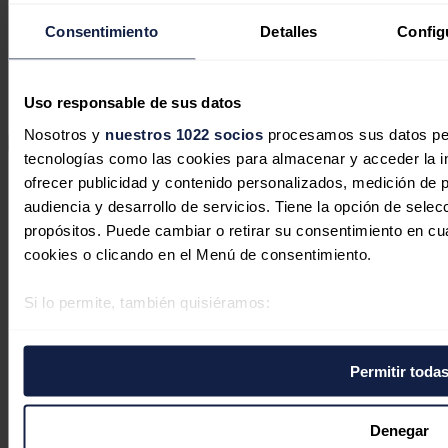
Consentimiento
Detalles
Config
Uso responsable de sus datos
Nosotros y
nuestros 1022 socios
procesamos sus datos pers
tecnologías como las cookies para almacenar y acceder la in
Secciones
ofrecer publicidad y contenido personalizados, medición de p
Opinión
audiencia y desarrollo de servicios. Tiene la opción de sele
Política energética
propósitos. Puede cambiar o retirar su consentimiento en c
Renovables
Mercados
cookies o clicando en el Menú de consentimiento.
Eléctricas
Petróleo & Gas
Si lo permite, también quisiéramos:
Videopodcast
NET ZERO
Recopilar información sobre su ubicación geográfica 
Movilidad
metros
Almacenamiento
Permitir toda
Startups & Innovación
Identificar su dispositivo analizándolo activamente pa
Hidrógeno
digitales)
Top 10
Obtenga más información sobre cómo se procesan sus datos
Tech
Denegar