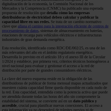
digitalización de la economía, la Comisión Nacional de los
Mercados y la Competencia (CNMC) ha publicado una esperada
propuesta de resolución que
detalla cómo las empresas
distribuidoras de electricidad deben calcular y publicar la
capacidad libre en sus redes.
Se trata de un cambio normativo
clave que
allana el camino para la integración eficiente de centros de
procesamiento de datos
, sistemas de almacenamiento en baterías,
estaciones de recarga para vehículos eléctricos e infraestructuras
industriales de gran demanda energética.
Esta resolución, identificada como RDC/DE/002/25, es una de las
más relevantes del año en el ámbito regulatorio energético.
Desarrolla lo previsto en el artículo 18 y el anexo III de la Circular
1/2024 y establece, por primera vez, criterios técnicos homogéneos a
nivel nacional para evaluar y gestionar el acceso a la red de
distribución por parte de grandes consumidores eléctricos.
La clave del nuevo esquema reside en la obligación de las
distribuidoras de publicar de forma mensual mapas actualizados que
muestren cuánta capacidad firme queda disponible en cada nudo de
la red. Esta capacidad, entendida como la potencia activa que puede
ser atendida durante todas las horas del año sin comprometer la
estabilidad del sistema, se convierte así en un
dato público y
accesible
, crucial para planificar nuevas conexiones. El acceso a
esta información ya no dependerá de trámites previos ni de