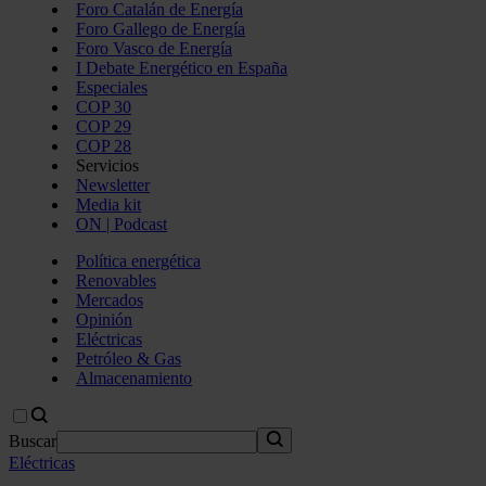
Foro Catalán de Energía
Foro Gallego de Energía
Foro Vasco de Energía
I Debate Energético en España
Especiales
COP 30
COP 29
COP 28
Servicios
Newsletter
Media kit
ON | Podcast
Política energética
Renovables
Mercados
Opinión
Eléctricas
Petróleo & Gas
Almacenamiento
Buscar
Eléctricas