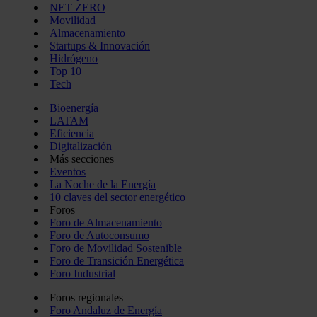
NET ZERO
Movilidad
Almacenamiento
Startups & Innovación
Hidrógeno
Top 10
Tech
Bioenergía
LATAM
Eficiencia
Digitalización
Más secciones
Eventos
La Noche de la Energía
10 claves del sector energético
Foros
Foro de Almacenamiento
Foro de Autoconsumo
Foro de Movilidad Sostenible
Foro de Transición Energética
Foro Industrial
Foros regionales
Foro Andaluz de Energía