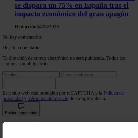
se dispara un 75% en España tras el
impacto económico del gran apagón
Redacción
04/08/2026
No hay comentarios
Deja tu comentario
Tu dirección de correo electrónico no será publicada. Todos los
campos son obligatorios
Este sitio web está protegido por reCAPTCHA y la
Política de
privacidad
y
Términos de servicio
de Google aplican.
Enviar comentario
Síguenos en redes sociales