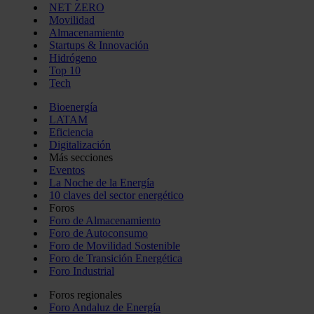
NET ZERO
Movilidad
Almacenamiento
Startups & Innovación
Hidrógeno
Top 10
Tech
Bioenergía
LATAM
Eficiencia
Digitalización
Más secciones
Eventos
La Noche de la Energía
10 claves del sector energético
Foros
Foro de Almacenamiento
Foro de Autoconsumo
Foro de Movilidad Sostenible
Foro de Transición Energética
Foro Industrial
Foros regionales
Foro Andaluz de Energía