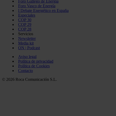
Foro Gallego de Energía
Foro Vasco de Energía
I Debate Energético en España
Especiales
COP 30
COP 29
COP 28
Servicios
Newsletter
Media kit
ON | Podcast
Aviso legal
Política de privacidad
Política de Cookies
Contacto
© 2026 Roca Comunicación S.L.