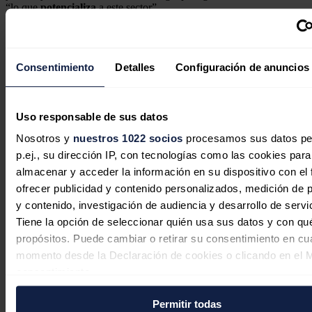
“lo que
potencializa
a este sector”.
“Otro punto es la profesionalización de la instalación de los
sistemas
fotovoltaicos
potencializando los mismos con menos espacio e
incluso introduciendo tecnología innovadora en ese sentido”, acotó.
Consentimiento
Detalles
Configuración de anuncios
Noticias relacionadas
Uso responsable de sus datos
Nosotros y
nuestros 1022 socios
procesamos sus datos pe
p.ej., su dirección IP, con tecnologías como las cookies para
almacenar y acceder la información en su dispositivo con el 
ofrecer publicidad y contenido personalizados, medición de p
y contenido, investigación de audiencia y desarrollo de servi
Tiene la opción de seleccionar quién usa sus datos y con qu
propósitos. Puede cambiar o retirar su consentimiento en cu
momento desde la Declaración de cookies o clicando en el 
consentimiento.
Copenhagen Infrastructure Partners
Permitir todas
Si lo permite, también quisiéramos: