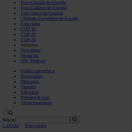
Foro Catalán de Energía
Foro Gallego de Energía
Foro Vasco de Energía
I Debate Energético en España
Especiales
COP 30
COP 29
COP 28
Servicios
Newsletter
Media kit
ON | Podcast
Política energética
Renovables
Mercados
Opinión
Eléctricas
Petróleo & Gas
Almacenamiento
Buscar
LATAM
·
Renovables