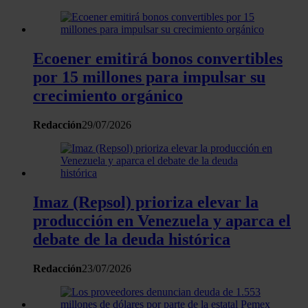
Las cookies de este sitio web se usan para personalizar el
contenido y los anuncios, ofrecer funciones de redes sociale
Ecoener emitirá bonos convertibles
analizar el tráfico. Además, compartimos información sobre 
uso que haga del sitio web con nuestros partners de redes
por 15 millones para impulsar su
sociales, publicidad y análisis web, quienes pueden combina
crecimiento orgánico
con otra información que les haya proporcionado o que haya
recopilado a partir del uso que haya hecho de sus servicios.
Redacción
29/07/2026
Imaz (Repsol) prioriza elevar la
producción en Venezuela y aparca el
debate de la deuda histórica
Redacción
23/07/2026