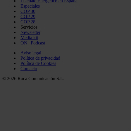
I Debate Energético en España
Especiales
COP 30
COP 29
COP 28
Servicios
Newsletter
Media kit
ON | Podcast
Aviso legal
Política de privacidad
Política de Cookies
Contacto
© 2026 Roca Comunicación S.L.