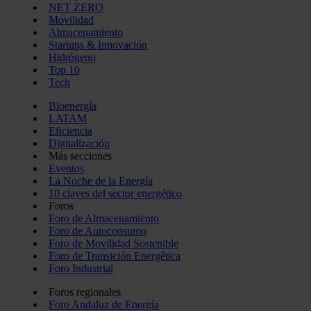
NET ZERO
Movilidad
Almacenamiento
Startups & Innovación
Hidrógeno
Top 10
Tech
Bioenergía
LATAM
Eficiencia
Digitalización
Más secciones
Eventos
La Noche de la Energía
10 claves del sector energético
Foros
Foro de Almacenamiento
Foro de Autoconsumo
Foro de Movilidad Sostenible
Foro de Transición Energética
Foro Industrial
Foros regionales
Foro Andaluz de Energía