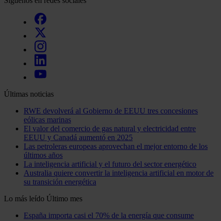
Síguenos en redes sociales
Últimas noticias
RWE devolverá al Gobierno de EEUU tres concesiones
eólicas marinas
El valor del comercio de gas natural y electricidad entre
EEUU y Canadá aumentó en 2025
Las petroleras europeas aprovechan el mejor entorno de los
últimos años
La inteligencia artificial y el futuro del sector energético
Australia quiere convertir la inteligencia artificial en motor de
su transición energética
Lo más leído
Último mes
España importa casi el 70% de la energía que consume