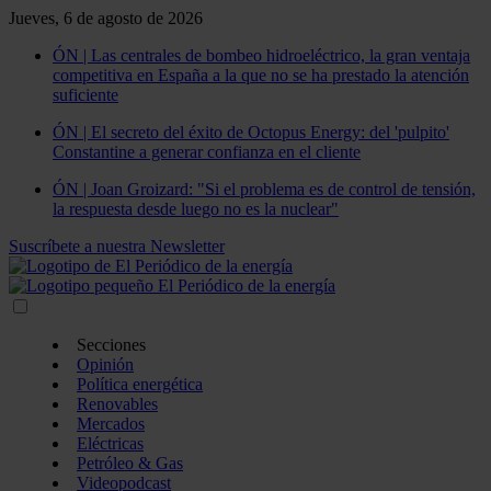
Jueves, 6 de agosto de 2026
ÓN | Las centrales de bombeo hidroeléctrico, la gran ventaja
competitiva en España a la que no se ha prestado la atención
suficiente
ÓN | El secreto del éxito de Octopus Energy: del 'pulpito'
Constantine a generar confianza en el cliente
ÓN | Joan Groizard: "Si el problema es de control de tensión,
la respuesta desde luego no es la nuclear"
Suscríbete a nuestra Newsletter
Secciones
Opinión
Política energética
Renovables
Mercados
Eléctricas
Petróleo & Gas
Videopodcast