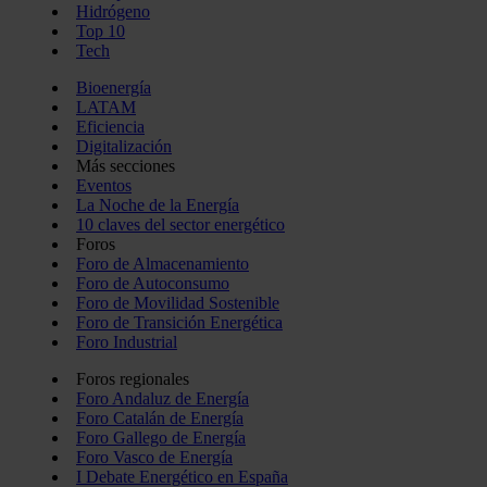
Hidrógeno
Top 10
Tech
Bioenergía
LATAM
Eficiencia
Digitalización
Más secciones
Eventos
La Noche de la Energía
10 claves del sector energético
Foros
Foro de Almacenamiento
Foro de Autoconsumo
Foro de Movilidad Sostenible
Foro de Transición Energética
Foro Industrial
Foros regionales
Foro Andaluz de Energía
Foro Catalán de Energía
Foro Gallego de Energía
Foro Vasco de Energía
I Debate Energético en España