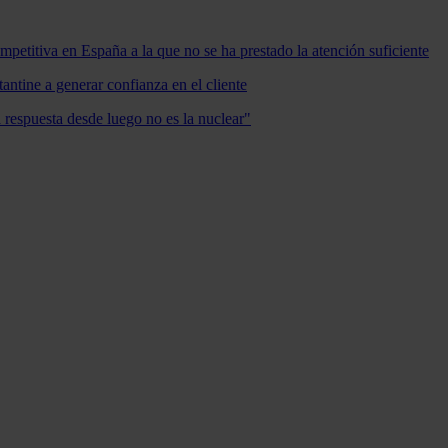
mpetitiva en España a la que no se ha prestado la atención suficiente
antine a generar confianza en el cliente
a respuesta desde luego no es la nuclear"