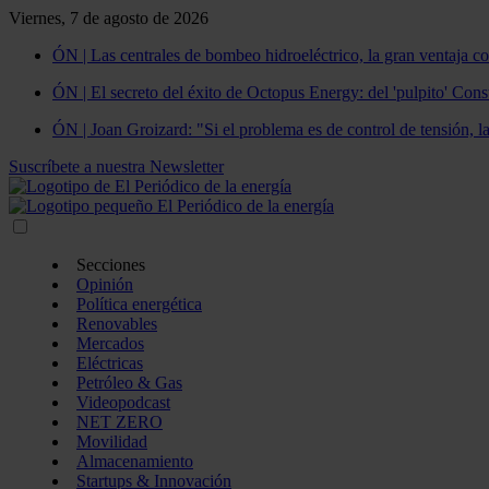
Viernes, 7 de agosto de 2026
ÓN | Las centrales de bombeo hidroeléctrico, la gran ventaja co
ÓN | El secreto del éxito de Octopus Energy: del 'pulpito' Const
ÓN | Joan Groizard: "Si el problema es de control de tensión, l
Suscríbete a nuestra Newsletter
Secciones
Opinión
Política energética
Renovables
Mercados
Eléctricas
Petróleo & Gas
Videopodcast
NET ZERO
Movilidad
Almacenamiento
Startups & Innovación