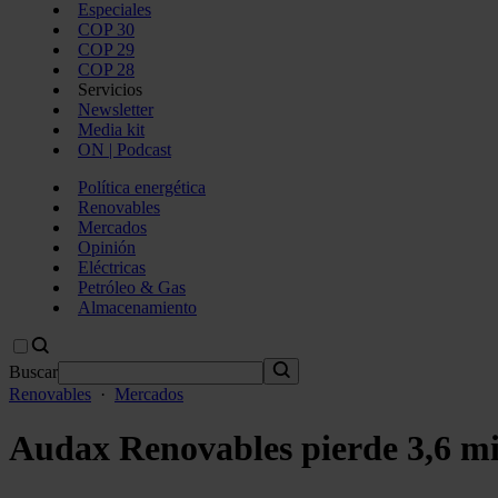
Especiales
COP 30
COP 29
COP 28
Servicios
Newsletter
Media kit
ON | Podcast
Política energética
Renovables
Mercados
Opinión
Eléctricas
Petróleo & Gas
Almacenamiento
Buscar
Renovables
·
Mercados
Audax Renovables pierde 3,6 mil