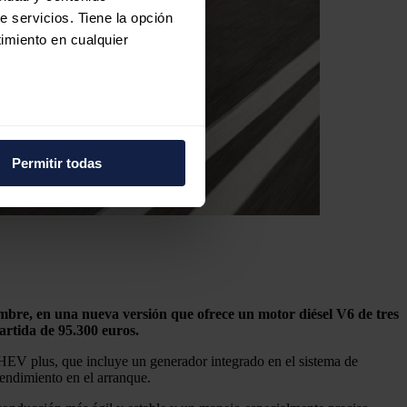
e servicios. Tiene la opción
imiento en cualquier
e varios metros
icas (huellas digitales)
Permitir todas
eferencias en la
sección de
e cookies.
 funciones de redes sociales
con nuestros partners de
ue les haya proporcionado o
iembre, en una nueva versión que ofrece un motor diésel V6 de tres
artida de 95.300 euros.
EV plus, que incluye un generador integrado en el sistema de
endimiento en el arranque.