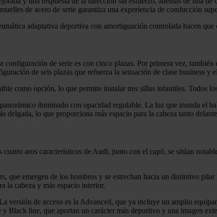
jorada y una respuesta de la dirección sin esfuerzo, además de una de
muelles de acero de serie garantiza una experiencia de conducción supe
umática adaptativa deportiva con amortiguación controlada hacen que el
 La configuración de serie es con cinco plazas. Por primera vez, también
nfiguración de seis plazas que refuerza la sensación de clase business y e
le como opción, lo que permite instalar tres sillas infantiles. Todos lo
panorámico iluminado con opacidad regulable. La luz que inunda el habit
s delgada, lo que proporciona más espacio para la cabeza tanto delant
uatro aros característicos de Audi, junto con el capó, se sitúan notab
rs, que emergen de los hombros y se estrechan hacia un distintivo pilar 
ra la cabeza y más espacio interior.
 La versión de acceso es la Advanced, que ya incluye un amplio equipa
e y Black line, que aportan un carácter más deportivo y una imagen exter