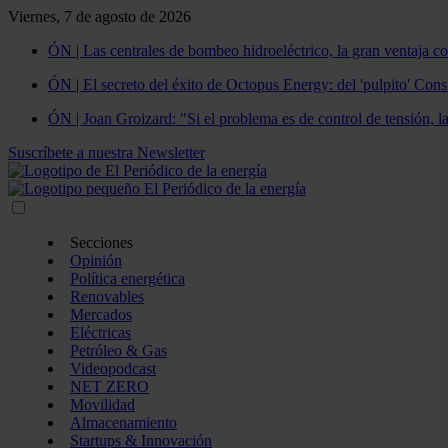
Viernes, 7 de agosto de 2026
ÓN | Las centrales de bombeo hidroeléctrico, la gran ventaja co
ÓN | El secreto del éxito de Octopus Energy: del 'pulpito' Const
ÓN | Joan Groizard: "Si el problema es de control de tensión, l
Suscríbete a nuestra Newsletter
Secciones
Opinión
Política energética
Renovables
Mercados
Eléctricas
Petróleo & Gas
Videopodcast
NET ZERO
Movilidad
Almacenamiento
Startups & Innovación