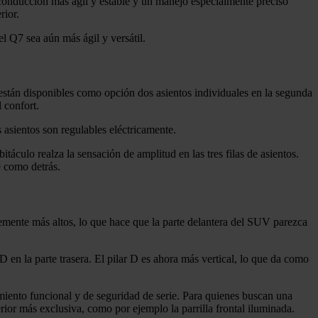
 conducción más ágil y estable y un manejo especialmente preciso
rior.
 Q7 sea aún más ágil y versátil.
 están disponibles como opción dos asientos individuales en la segunda
l confort.
s asientos son regulables eléctricamente.
áculo realza la sensación de amplitud en las tres filas de asientos.
e como detrás.
lemente más altos, lo que hace que la parte delantera del SUV parezca
D en la parte trasera. El pilar D es ahora más vertical, lo que da como
miento funcional y de seguridad de serie. Para quienes buscan una
ior más exclusiva, como por ejemplo la parrilla frontal iluminada.