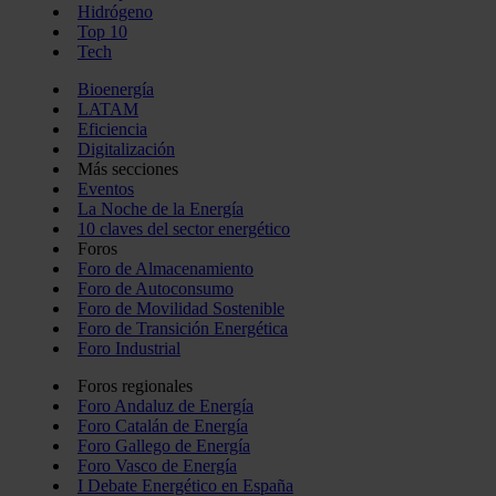
Hidrógeno
Top 10
Tech
Bioenergía
LATAM
Eficiencia
Digitalización
Más secciones
Eventos
La Noche de la Energía
10 claves del sector energético
Foros
Foro de Almacenamiento
Foro de Autoconsumo
Foro de Movilidad Sostenible
Foro de Transición Energética
Foro Industrial
Foros regionales
Foro Andaluz de Energía
Foro Catalán de Energía
Foro Gallego de Energía
Foro Vasco de Energía
I Debate Energético en España