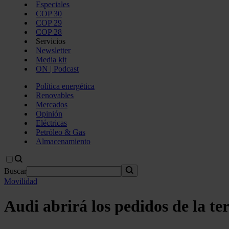
Especiales
COP 30
COP 29
COP 28
Servicios
Newsletter
Media kit
ON | Podcast
Política energética
Renovables
Mercados
Opinión
Eléctricas
Petróleo & Gas
Almacenamiento
Buscar
Movilidad
Audi abrirá los pedidos de la te