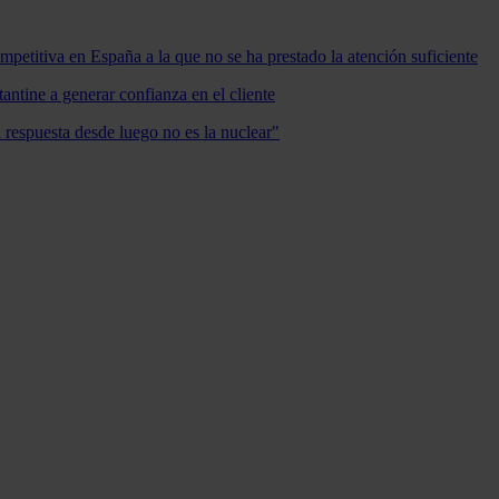
mpetitiva en España a la que no se ha prestado la atención suficiente
antine a generar confianza en el cliente
a respuesta desde luego no es la nuclear"