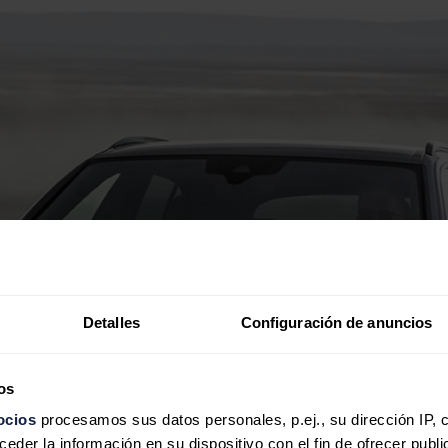
Detalles
Configuración de anuncios
os
ocios
procesamos sus datos personales, p.ej., su dirección IP, 
der la información en su dispositivo con el fin de ofrecer publi