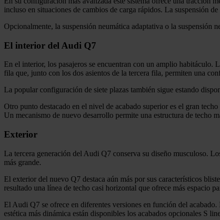
En su configuración más avanzada este sistema ofrece una tracción me
incluso en situaciones de cambios de carga rápidos. La suspensión de 
Opcionalmente, la suspensión neumática adaptativa o la suspensión ne
El interior del Audi Q7
En el interior, los pasajeros se encuentran con un amplio habitáculo.
fila que, junto con los dos asientos de la tercera fila, permiten una co
La popular configuración de siete plazas también sigue estando disponib
Otro punto destacado en el nivel de acabado superior es el gran techo 
Un mecanismo de nuevo desarrollo permite una estructura de techo má
Exterior
La tercera generación del Audi Q7 conserva su diseño musculoso. Los c
más grande.
El exterior del nuevo Q7 destaca aún más por sus característicos bliste
resultado una línea de techo casi horizontal que ofrece más espacio pa
El Audi Q7 se ofrece en diferentes versiones en función del acabado.
estética más dinámica están disponibles los acabados opcionales S lin