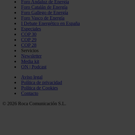
Foro Andaluz de Energía
Foro Catalán de Energía
Foro Gallego de Energía
Foro Vasco de Energía
I Debate Energético en España
Especiales
COP 30
COP 29
COP 28
Servicios
Newsletter
Media kit
ON | Podcast
Aviso legal
Política de privacidad
Política de Cookies
Contacto
© 2026 Roca Comunicación S.L.