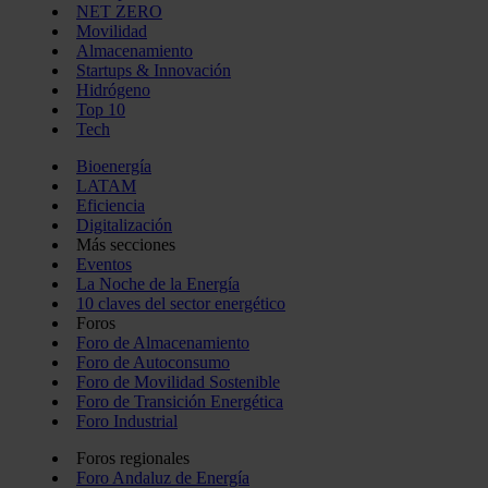
NET ZERO
Movilidad
Almacenamiento
Startups & Innovación
Hidrógeno
Top 10
Tech
Bioenergía
LATAM
Eficiencia
Digitalización
Más secciones
Eventos
La Noche de la Energía
10 claves del sector energético
Foros
Foro de Almacenamiento
Foro de Autoconsumo
Foro de Movilidad Sostenible
Foro de Transición Energética
Foro Industrial
Foros regionales
Foro Andaluz de Energía