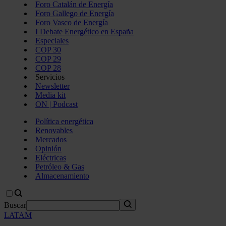
Foro Catalán de Energía
Foro Gallego de Energía
Foro Vasco de Energía
I Debate Energético en España
Especiales
COP 30
COP 29
COP 28
Servicios
Newsletter
Media kit
ON | Podcast
Política energética
Renovables
Mercados
Opinión
Eléctricas
Petróleo & Gas
Almacenamiento
Buscar
LATAM