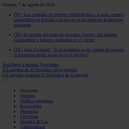
Viernes, 7 de agosto de 2026
ÓN | Las centrales de bombeo hidroeléctrico, la gran ventaja
competitiva en España a la que no se ha prestado la atención
suficiente
ÓN | El secreto del éxito de Octopus Energy: del 'pulpito'
Constantine a generar confianza en el cliente
ÓN | Joan Groizard: "Si el problema es de control de tensión,
la respuesta desde luego no es la nuclear"
Suscríbete a nuestra Newsletter
Secciones
Opinión
Política energética
Renovables
Mercados
Eléctricas
Petróleo & Gas
Videopodcast