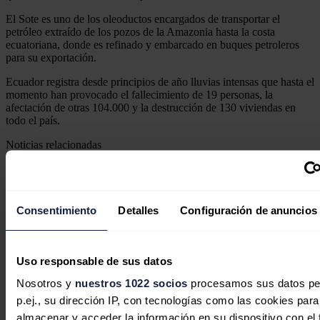
El Sote es uno de los oleoductos encargados de transportar el
petróleo extraído de los pozos de la Amazonia hasta la costa
ecuatoriana, donde es refinado y embarcado en buques petroleros
para su exportación.
Ecuador registra desde principios de año lluvias intensas que hasta el
momento han provocado el fallecimiento de 19 personas, la
afectación de otras 104.000 y la destrucción de 130 viviendas en
todo el país.
Noticias relacionadas
Consentimiento
Detalles
Configuración de anuncios
Uso responsable de sus datos
Nosotros y
nuestros 1022 socios
procesamos sus datos pe
p.ej., su dirección IP, con tecnologías como las cookies para
almacenar y acceder la información en su dispositivo con el 