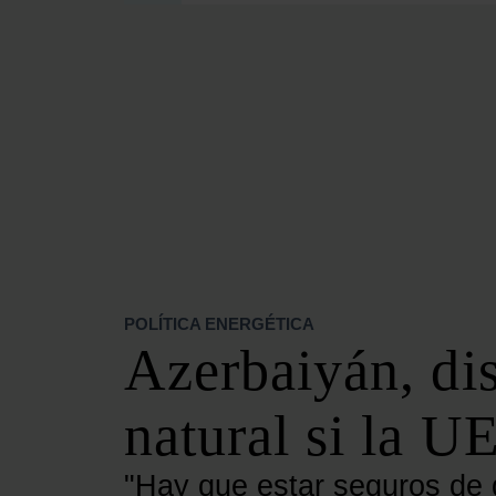
SECCIONES
OPINIÓN
POLÍTICA ENERGÉTICA
RENOVABLES
MERCADOS
ELÉCTRICAS
PETRÓLEO & GAS
VIDEOPODCAST
NET ZERO
POLÍTICA ENERGÉTICA
MOVILIDAD
Azerbaiyán, dis
ALMACENAMIENTO
STARTUPS & INNOVACIÓN
natural si la 
HIDRÓGENO
TOP 10
"Hay que estar seguros de 
TECH