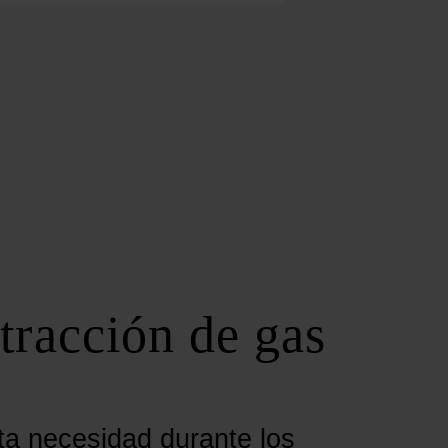
FOROS REGIONALES
FORO ANDALUZ DE ENERGÍA
FORO CATALÁN DE ENERGÍA
FORO GALLEGO DE ENERGÍA
FORO VASCO DE ENERGÍA
I DEBATE ENERGÉTICO EN ESPAÑA
ESPECIALES
COP 30
COP 29
COP 28
tracción de gas
SERVICIOS
NEWSLETTER
MEDIA KIT
ON | PODCAST
ta necesidad durante los