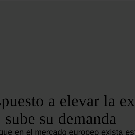
BIOENERGÍA
LATAM
EFICIENCIA
DIGITALIZACIÓN
MÁS SECCIONES
EVENTOS
LA NOCHE DE LA ENERGÍA
10 CLAVES DEL SECTOR ENERGÉTICO
FOROS
FORO DE ALMACENAMIENTO
puesto a elevar la ex
FORO DE AUTOCONSUMO
FORO DE MOVILIDAD SOSTENIBLE
UE sube su demanda
FORO DE TRANSICIÓN ENERGÉTICA
FORO INDUSTRIAL
que en el mercado europeo exista es