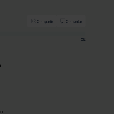
Compartir
Comentar
CE
n
án