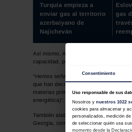
Turquía empieza a
Eslov
enviar gas al territorio
gas d
azerbaiyano de
travé
Najicheván
reemp
Así mismo, Aliyev dijo que el
Corredor 
capacidad, por lo que se debe ampliar s
Consentimiento
"Hemos señalado repetidamente que las 
que han decidido suspender la financia
materias primas, podrían verse obligada
Uso responsable de sus dat
energética)", enfatizó.
Nosotros y
nuestros 1022 s
cookies para almacenar y acce
También alabó los
nuevos proyectos r
personalizados, medición de p
Georgia, como los oleoductos Bakú-Tif
de seleccionar quién usa sus
momento desde la Declaració