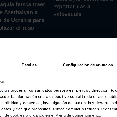
aquia busca traer
exportar gas a
e Azerbaiyán a
Eslovaquia
s de Ucrania para
lazar el ruso
de Gas del Sur
trabaja actualmente a plena
u infraestructura, pero para ello hacen falta recursos
Detalles
Configuración de anuncios
instituciones financieras internacionales, aquellas
ción de proyectos directamente relacionados con las
s a poner fin a esta política (de expansión
os
ocios
procesamos sus datos personales, p.ej., su dirección IP, 
der la información en su dispositivo con el fin de ofrecer publi
egionales
, que también involucran a Turquía y a
ublicidad y contenido, investigación de audiencia y desarrollo d
lis-Ceyhan y Bakú-Supsa.
 datos y con qué propósitos. Puede cambiar o retirar su consent
n de cookies o clicando en el Menú de consentimiento.