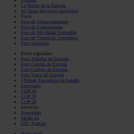
Eventos
La Noche de la Energía
10 claves del sector energético
Foros
Foro de Almacenamiento
Foro de Autoconsumo
Foro de Movilidad Sostenible
Foro de Transición Energética
Foro Industrial
Foros regionales
Foro Andaluz de Energía
Foro Catalán de Energía
Foro Gallego de Energía
Foro Vasco de Energía
I Debate Energético en España
Especiales
COP 30
COP 29
COP 28
Servicios
Newsletter
Media kit
ON | Podcast
Aviso legal