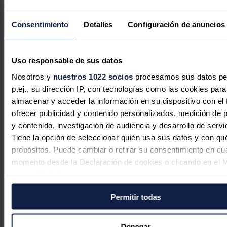
Consentimiento
Detalles
Configuración de anuncios
Uso responsable de sus datos
Nosotros y
nuestros 1022 socios
procesamos sus datos pe
Control de tensión y potencia
p.ej., su dirección IP, con tecnologías como las cookies para
reactiva: el nuevo valor de baterías,
almacenar y acceder la información en su dispositivo con el 
renovables e industria
ofrecer publicidad y contenido personalizados, medición de p
y contenido, investigación de audiencia y desarrollo de servi
Aleasoft Energy Forecasting
09/08/2026
Tiene la opción de seleccionar quién usa sus datos y con qu
propósitos. Puede cambiar o retirar su consentimiento en cu
momento desde la Declaración de cookies o clicando en el 
consentimiento.
Permitir todas
Si lo permite, también quisiéramos:
Recopilar información sobre su ubicación geográfica
puede tener una precisión de varios metros
Denegar