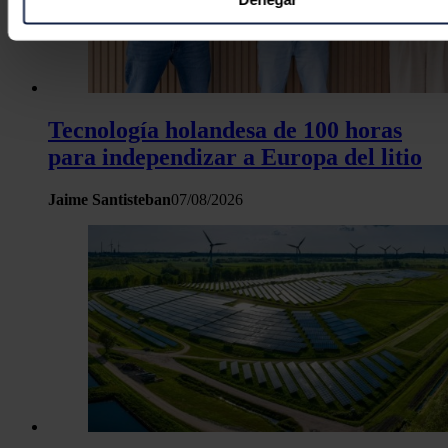
Identificar su dispositivo analizándolo activamente p
características específicas (huellas digitales)
Obtenga más información sobre cómo se procesan sus dato
personales y establezca sus preferencias en la
sección de 
Puede cambiar o retirar su consentimiento en cualquier mo
Tecnología holandesa de 100 horas
la Declaración de cookies.
para independizar a Europa del litio
Las cookies de este sitio web se usan para personalizar el c
Jaime Santisteban
07/08/2026
y los anuncios, ofrecer funciones de redes sociales y analiza
tráfico. Además, compartimos información sobre el uso que 
sitio web con nuestros partners de redes sociales, publicida
análisis web, quienes pueden combinarla con otra informació
haya proporcionado o que hayan recopilado a partir del uso 
hecho de sus servicios.