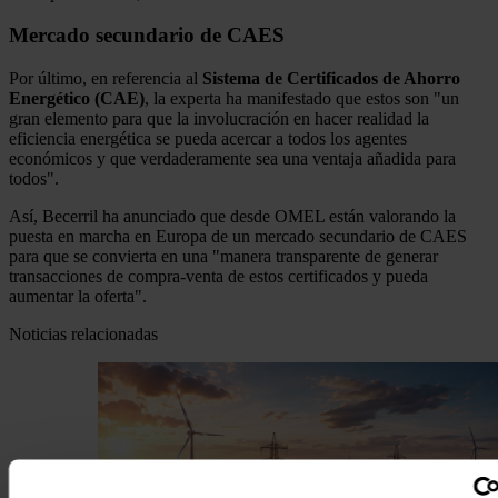
Mercado secundario de CAES
Por último, en referencia al
Sistema de Certificados de Ahorro
Energético (CAE)
, la experta ha manifestado que estos son "un
gran elemento para que la involucración en hacer realidad la
eficiencia energética se pueda acercar a todos los agentes
económicos y que verdaderamente sea una ventaja añadida para
todos".
Así, Becerril ha anunciado que desde OMEL están valorando la
puesta en marcha en Europa de un mercado secundario de CAES
para que se convierta en una "manera transparente de generar
transacciones de compra-venta de estos certificados y pueda
aumentar la oferta".
Noticias relacionadas