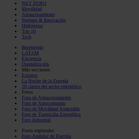
NET ZERO
Movilidad
Almacenamiento
Startups & Innovación
Hidrógeno
Top 10
Tech
Bioenergía
LATAM
Eficiencia
Digitalización
Más secciones
Eventos
La Noche de la Energía
10 claves del sector energético
Foros
Foro de Almacenamiento
Foro de Autoconsumo
Foro de Movilidad Sostenible
Foro de Transición Energética
Foro Industrial
Foros regionales
Foro Andaluz de Energía