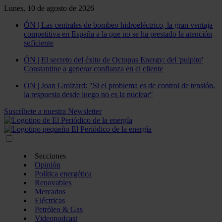
Lunes, 10 de agosto de 2026
ÓN | Las centrales de bombeo hidroeléctrico, la gran ventaja
competitiva en España a la que no se ha prestado la atención
suficiente
ÓN | El secreto del éxito de Octopus Energy: del 'pulpito'
Constantine a generar confianza en el cliente
ÓN | Joan Groizard: "Si el problema es de control de tensión,
la respuesta desde luego no es la nuclear"
Suscríbete a nuestra Newsletter
Secciones
Opinión
Política energética
Renovables
Mercados
Eléctricas
Petróleo & Gas
Videopodcast