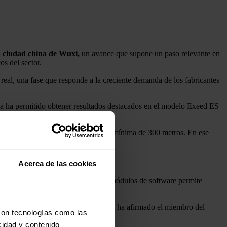
a ciudad china de Wuxi,
un avance que supone un paso relevante en
s del sector.
real, una fase que responde a la creciente demanda de los fabricantes
a ha permitido obtener resultados destacados en el modelo Exeed ES
s automatizada y segura.
os por hora y exista una visibilidad mínima de 300 metros. En ese
Acerca de las cookies
a, la aplicación de la IA a todos los módulos de software permite
cantes escalen soluciones de Nivel 3", ha afirmado el miembro del
con tecnologías como las
cidad y contenido