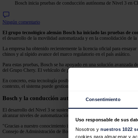
Bosch inicia pruebas de conducción autónoma de Nivel 3 en C
Ningún comentario
El grupo tecnológico alemán Bosch ha iniciado las pruebas de con
el desarrollo de la movilidad automatizada y en la consolidación de 
La empresa ha obtenido recientemente la licencia oficial para ensayar
chinos y al rápido avance del marco regulatorio en el país asiático.
Para estas pruebas, Bosch se ha apoyado en una solución avanzada de
del Grupo Chery. El vehículo de pruebas es capaz de frenar, acelerar
En concreto, esta tecnología posibilita que el vehículo conduzca de f
contexto, el sistema puede gestionar de manera independiente funciones
Bosch y la conducción autónoma
Consentimiento
El desarrollo del Nivel 3 se sustenta en los nuevos avances de intelig
alcanzar niveles de automatización superiores a los enfoques tradicio
Uso responsable de sus dat
"Gracias a nuestro conocimiento integral del vehículo y a nuestra exp
Nosotros y
nuestros 1022 s
Consejo de Administración de Bosch y presidente de Bosch Mobility
cookies para almacenar y acce