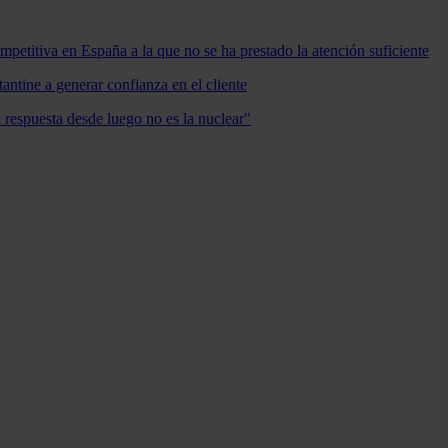
mpetitiva en España a la que no se ha prestado la atención suficiente
antine a generar confianza en el cliente
a respuesta desde luego no es la nuclear"