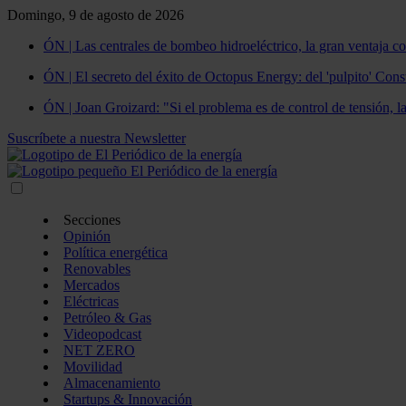
Domingo, 9 de agosto de 2026
ÓN | Las centrales de bombeo hidroeléctrico, la gran ventaja co
ÓN | El secreto del éxito de Octopus Energy: del 'pulpito' Const
ÓN | Joan Groizard: "Si el problema es de control de tensión, l
Suscríbete a nuestra Newsletter
Secciones
Opinión
Política energética
Renovables
Mercados
Eléctricas
Petróleo & Gas
Videopodcast
NET ZERO
Movilidad
Almacenamiento
Startups & Innovación