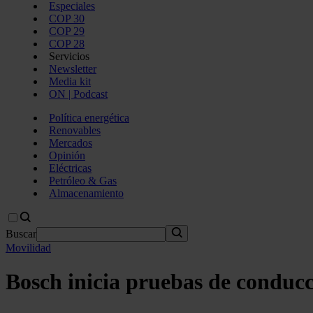
Especiales
COP 30
COP 29
COP 28
Servicios
Newsletter
Media kit
ON | Podcast
Política energética
Renovables
Mercados
Opinión
Eléctricas
Petróleo & Gas
Almacenamiento
Buscar
Movilidad
Bosch inicia pruebas de conduc