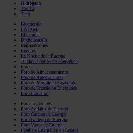
Hidrógeno
Top 10
Tech
Bioenergía
LATAM
Eficiencia
Digitalización
Más secciones
Eventos
La Noche de la Energía
10 claves del sector energético
Foros
Foro de Almacenamiento
Foro de Autoconsumo
Foro de Movilidad Sostenible
Foro de Transición Energética
Foro Industrial
Foros regionales
Foro Andaluz de Energía
Foro Catalán de Energía
Foro Gallego de Energía
Foro Vasco de Energía
I Debate Energético en España