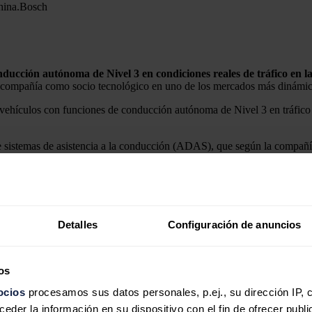
hina.
Bosch
ducción autónoma de Nivel 3 en condiciones reales de tráfico en l
la compañía como socio tecnológico en uno de los mercados más dinámico
 vehículos con funciones de conducción autónoma de Nivel 3 en tráfico 
 sistemas de asistencia a la conducción (ADAS), que según la compañí
 y girar de forma autónoma, sentando las bases para una conducción má
orma autónoma en autopista, siempre que no se superen los 120 kilómetr
 como la aceleración, el frenado, el giro o los cambios de carril.
Detalles
Configuración de anuncios
encia artificial aplicados a la automoción. Según ha explicado la empres
nales basados únicamente en reglas.
os
eriencia en todos sus dominios, somos el socio ideal para que los fabri
ocios
procesamos sus datos personales, p.ej., su dirección IP, 
,
Markus Heyn.
der la información en su dispositivo con el fin de ofrecer publi