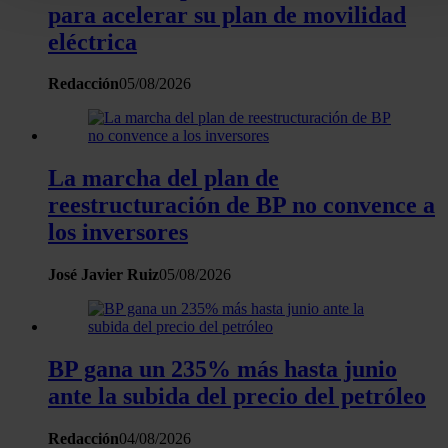
para acelerar su plan de movilidad
personales y establezca sus preferencias en la
sección de
datos
. Puede cambiar o retirar su consentimiento en cualqui
eléctrica
momento en la Declaración de cookies.
Redacción
05/08/2026
Las cookies de este sitio web se usan para personalizar el
contenido y los anuncios, ofrecer funciones de redes sociale
analizar el tráfico. Además, compartimos información sobre 
La marcha del plan de
uso que haga del sitio web con nuestros partners de redes
reestructuración de BP no convence a
sociales, publicidad y análisis web, quienes pueden combina
los inversores
con otra información que les haya proporcionado o que haya
recopilado a partir del uso que haya hecho de sus servicios.
José Javier Ruiz
05/08/2026
BP gana un 235% más hasta junio
ante la subida del precio del petróleo
Redacción
04/08/2026