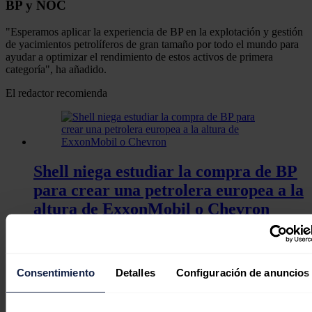
BP y NOC
"Esperamos aplicar la experiencia de BP en la explotación y gestión
de yacimientos petrolíferos de gran tamaño por todo el mundo para
ayudar a optimizar el rendimiento de estos activos de primera
categoría", ha añadido.
El redactor recomienda
Shell niega estudiar la compra de BP
para crear una petrolera europea a la
altura de ExxonMobil o Chevron
Consentimiento
Detalles
Configuración de anuncios
Castellón se consolida como referente
en energía renovable dentro del