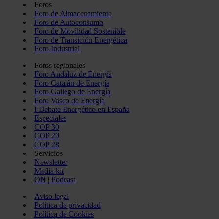
Foros
Foro de Almacenamiento
Foro de Autoconsumo
Foro de Movilidad Sostenible
Foro de Transición Energética
Foro Industrial
Foros regionales
Foro Andaluz de Energía
Foro Catalán de Energía
Foro Gallego de Energía
Foro Vasco de Energía
I Debate Energético en España
Especiales
COP 30
COP 29
COP 28
Servicios
Newsletter
Media kit
ON | Podcast
Aviso legal
Política de privacidad
Política de Cookies