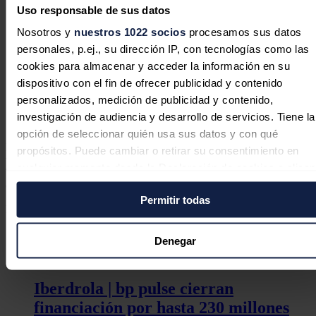
grupo bp
Uso responsable de sus datos
Nosotros y
nuestros 1022 socios
procesamos sus datos
personales, p.ej., su dirección IP, con tecnologías como las
cookies para almacenar y acceder la información en su
Iberdrola | bp pulse inaugura el
dispositivo con el fin de ofrecer publicidad y contenido
megahub de recarga pública más
personalizados, medición de publicidad y contenido,
grande de España
investigación de audiencia y desarrollo de servicios. Tiene la
opción de seleccionar quién usa sus datos y con qué
Por otra parte, la NOC ha comunicado en su página web que BP
propósitos. Puede cambiar o retirar su consentimiento en
tiene intención también de reabrir sus oficinas en la capital libia,
cualquier momento desde la Declaración de cookies o clica
Trípoli, en algún momento del último trimestre del año con el
en el Menú de consentimiento.
objetivo de supervisar "de cerca" su actividad en el país.
Permitir todas
Noticias relacionadas
Si lo permite, también quisiéramos:
Recopilar información sobre su ubicación geográfica
Denegar
puede tener una precisión de varios metros
Identificar su dispositivo analizándolo activamente pa
Iberdrola | bp pulse cierran
buscar características específicas (huellas digitales)
financiación por hasta 230 millones
Obtenga más información sobre cómo se procesan sus dato