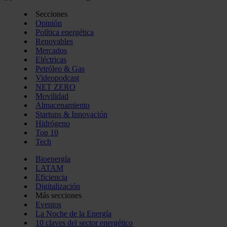
Secciones
Opinión
Política energética
Renovables
Mercados
Eléctricas
Petróleo & Gas
Videopodcast
NET ZERO
Movilidad
Almacenamiento
Startups & Innovación
Hidrógeno
Top 10
Tech
Bioenergía
LATAM
Eficiencia
Digitalización
Más secciones
Eventos
La Noche de la Energía
10 claves del sector energético