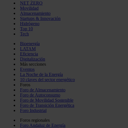
NET ZERO
Movilidad
Almacenamiento
Startups & Innovación
Hidrógeno
Top 10
Tech
Bioenergía
LATAM
Eficiencia
Digitalización
Más secciones
Eventos
La Noche de la Energía
10 claves del sector energético
Foros
Foro de Almacenamiento
Foro de Autoconsumo
Foro de Movilidad Sostenible
Foro de Transición Energética
Foro Industrial
Foros regionales
Foro Andaluz de Energía