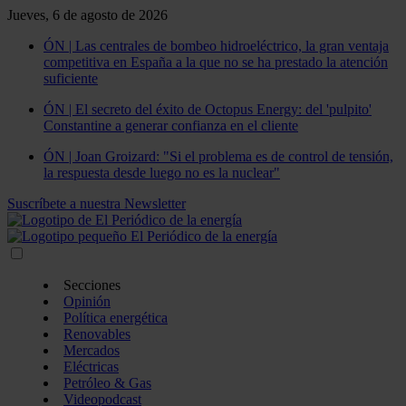
Jueves, 6 de agosto de 2026
ÓN | Las centrales de bombeo hidroeléctrico, la gran ventaja
competitiva en España a la que no se ha prestado la atención
suficiente
ÓN | El secreto del éxito de Octopus Energy: del 'pulpito'
Constantine a generar confianza en el cliente
ÓN | Joan Groizard: "Si el problema es de control de tensión,
la respuesta desde luego no es la nuclear"
Suscríbete a nuestra Newsletter
Secciones
Opinión
Política energética
Renovables
Mercados
Eléctricas
Petróleo & Gas
Videopodcast