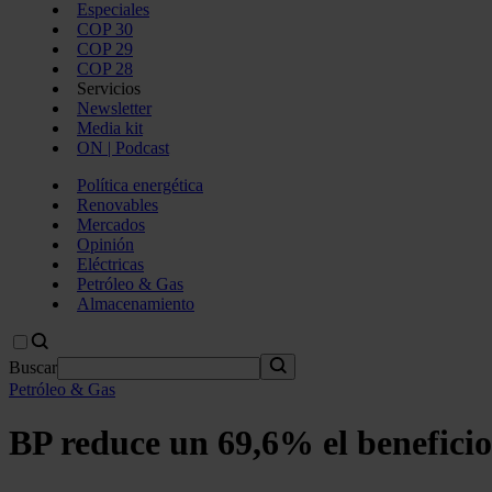
Especiales
COP 30
COP 29
COP 28
Servicios
Newsletter
Media kit
ON | Podcast
Política energética
Renovables
Mercados
Opinión
Eléctricas
Petróleo & Gas
Almacenamiento
Buscar
Petróleo & Gas
BP reduce un 69,6% el benefici