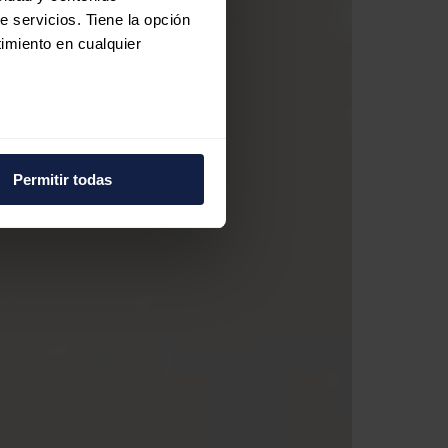
e servicios. Tiene la opción
imiento en cualquier
e varios metros
icas (huellas digitales)
Permitir todas
eferencias en la
sección de
e cookies.
 funciones de redes sociales
con nuestros partners de
ue les haya proporcionado o