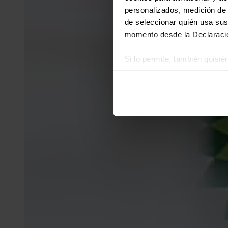
personalizados, medición de p
de seleccionar quién usa sus
momento desde la Declaració
Si lo permite, también quisi
Recopilar información
Identificar su disposi
Obtenga más información sob
datos
. Puede cambiar o reti
Las cookies de este sitio we
y analizar el tráfico. Ademá
redes sociales, publicidad y
que hayan recopilado a parti