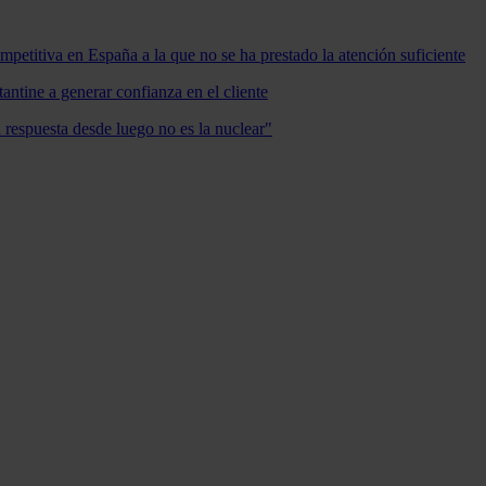
mpetitiva en España a la que no se ha prestado la atención suficiente
antine a generar confianza en el cliente
a respuesta desde luego no es la nuclear"