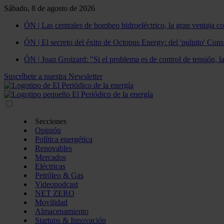
Sábado, 8 de agosto de 2026
ÓN | Las centrales de bombeo hidroeléctrico, la gran ventaja co
ÓN | El secreto del éxito de Octopus Energy: del 'pulpito' Const
ÓN | Joan Groizard: "Si el problema es de control de tensión, l
Suscríbete a nuestra Newsletter
Secciones
Opinión
Política energética
Renovables
Mercados
Eléctricas
Petróleo & Gas
Videopodcast
NET ZERO
Movilidad
Almacenamiento
Startups & Innovación