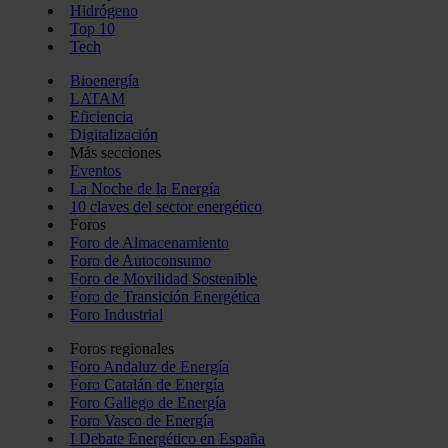
Hidrógeno
Top 10
Tech
Bioenergía
LATAM
Eficiencia
Digitalización
Más secciones
Eventos
La Noche de la Energía
10 claves del sector energético
Foros
Foro de Almacenamiento
Foro de Autoconsumo
Foro de Movilidad Sostenible
Foro de Transición Energética
Foro Industrial
Foros regionales
Foro Andaluz de Energía
Foro Catalán de Energía
Foro Gallego de Energía
Foro Vasco de Energía
I Debate Energético en España