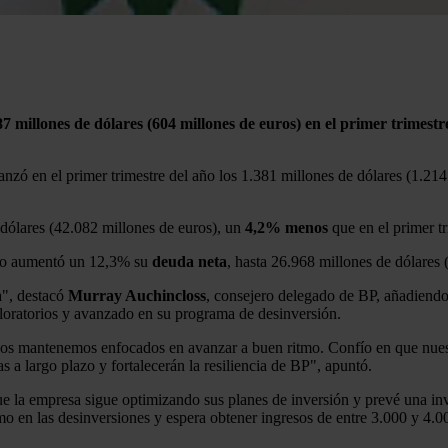
87 millones de dólares (604 millones de euros) en el primer trimestr
anzó en el primer trimestre del año los 1.381 millones de dólares (1.21
dólares (42.082 millones de euros), un
4,2% menos
que en el primer t
 año aumentó un 12,3% su
deuda
neta
, hasta 26.968 millones de dólares 
a", destacó
Murray Auchincloss
, consejero delegado de BP, añadiendo
ploratorios y avanzado en su programa de desinversión.
s mantenemos enfocados en avanzar a buen ritmo. Confío en que nuestro
as a largo plazo y fortalecerán la resiliencia de BP", apuntó.
que la empresa sigue optimizando sus planes de inversión y prevé una i
o en las desinversiones y espera obtener ingresos de entre 3.000 y 4.00