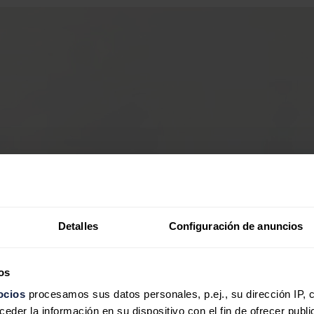
Detalles
Configuración de anuncios
os
ocios
procesamos sus datos personales, p.ej., su dirección IP, 
der la información en su dispositivo con el fin de ofrecer publi