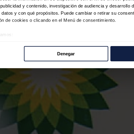
ublicidad y contenido, investigación de audiencia y desarrollo d
 datos y con qué propósitos. Puede cambiar o retirar su consent
n de cookies o clicando en el Menú de consentimiento.
éramos:
 sobre su ubicación geográfica que puede tener una precisión d
tivo analizándolo activamente para buscar características específ
Denegar
re cómo se procesan sus datos personales y establezca sus pr
rar su consentimiento en cualquier momento en la Declaración d
b se usan para personalizar el contenido y los anuncios, ofrecer
s, compartimos información sobre el uso que haga del sitio web 
 análisis web, quienes pueden combinarla con otra información q
r del uso que haya hecho de sus servicios.