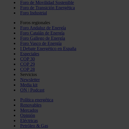
Foro de Movilidad Sostenible
Foro de Transición Energética
Foro Industrial
Foros regionales
Foro Andaluz de Energía
Foro Catalán de Energía
Foro Gallego de Energía
Foro Vasco de Energía
I Debate Energético en España
Especiales
COP 30
COP 29
COP 28
Servicios
Newsletter
Media kit
ON | Podcast
Política energética
Renovables
Mercados
Opinión
Eléctricas
Petróleo & Gas