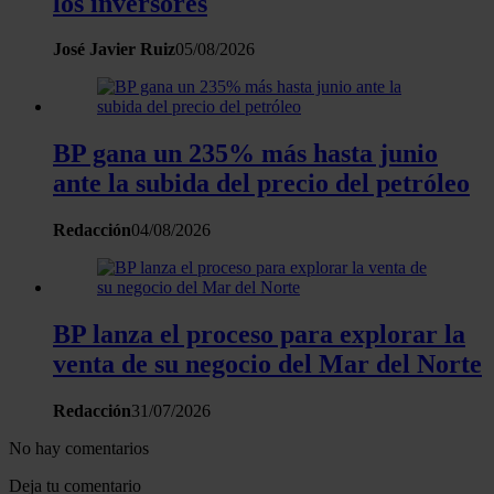
los inversores
Las cookies de este sitio web se usan para personalizar
José Javier Ruiz
05/08/2026
el contenido y los anuncios, ofrecer funciones de redes
sociales y analizar el tráfico. Además, compartimos
información sobre el uso que haga del sitio web con
nuestros partners de redes sociales, publicidad y análisis
BP gana un 235% más hasta junio
web, quienes pueden combinarla con otra información
ante la subida del precio del petróleo
que les haya proporcionado o que hayan recopilado a
partir del uso que haya hecho de sus servicios.
Redacción
04/08/2026
BP lanza el proceso para explorar la
venta de su negocio del Mar del Norte
Redacción
31/07/2026
No hay comentarios
Deja tu comentario