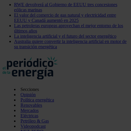
RWE devolverá al Gobierno de EEUU tres concesiones
eólicas marinas
El valor del comercio de gas natural y electricidad entre
EEUU y Canadá aumentó en 2025
Las petroleras europeas aprovechan el mejor entorno de los
últimos años
La inteligencia artificial y el futuro del sector energético
Australia quiere convertir la inteligencia artificial en motor de
su transición energética
Secciones
Opinión
Política energética
Renovables
Mercados
Eléctricas
Petróleo & Gas
Videopodcast