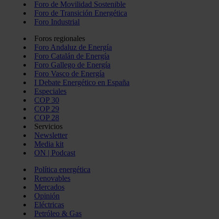
Foro de Movilidad Sostenible
Foro de Transición Energética
Foro Industrial
Foros regionales
Foro Andaluz de Energía
Foro Catalán de Energía
Foro Gallego de Energía
Foro Vasco de Energía
I Debate Energético en España
Especiales
COP 30
COP 29
COP 28
Servicios
Newsletter
Media kit
ON | Podcast
Política energética
Renovables
Mercados
Opinión
Eléctricas
Petróleo & Gas