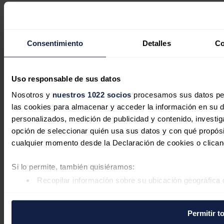
Tech
Bioenergía
LATAM
Eficiencia
Consentimiento
Detalles
Co
Digitalización
Más secciones
Eventos
La Noche de la Energía
Uso responsable de sus datos
10 claves del sector energético
Foros
Nosotros y
nuestros 1022 socios
procesamos sus datos pers
Foro de Almacenamiento
las cookies para almacenar y acceder la información en su dis
Foro de Autoconsumo
personalizados, medición de publicidad y contenido, investiga
Foro de Movilidad Sostenible
Foro de Transición Energética
opción de seleccionar quién usa sus datos y con qué propósi
Foro Industrial
cualquier momento desde la Declaración de cookies o clican
Foros regionales
Foro Andaluz de Energía
Si lo permite, también quisiéramos:
Foro Catalán de Energía
Recopilar información sobre su ubicación geográfica 
Foro Gallego de Energía
Foro Vasco de Energía
Identificar su dispositivo analizándolo activamente pa
I Debate Energético en España
digitales)
Especiales
Permitir t
Obtenga más información sobre cómo se procesan sus datos 
COP 30