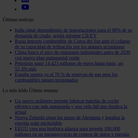
Últimas noticias
India sigue dependiendo de importaciones para el 90% de su
demanda de crudo, según informe CII-EY
Rusia importa combustible de Corea del Sur ante el colapso
de su capacidad de refinación por los ataques ucranianos
China busca el pico de emisiones industriales antes de 2030
con nuevo plan quinquenal verde
Petrobras ganó 14.423 millones de euros hasta junio, un
55,3% más
España supera ya el 70 % de reservas de gas pero los
combustibles siguen tensionados
Lo más leído
Última semana
Un nuevo polímero permite fabricar baterías de coche
eléctrico con más autonomía y una vida útil que duplica la
actual
Nueva Zelanda sigue los pasos de Alemania y legaliza la
energía solar enchufable
EEUU crea una histórica alianza para invertir 100.000
millones en un megaproyecto de centros de datos y energía