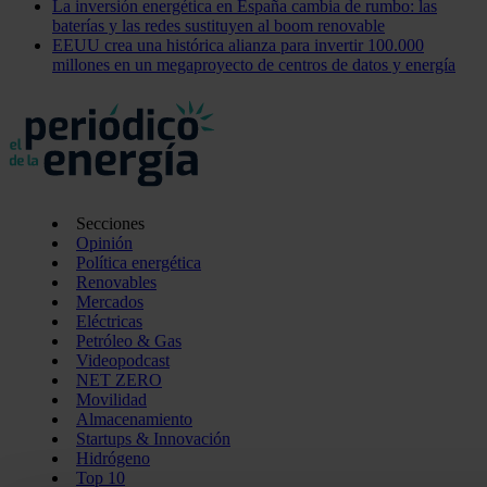
La inversión energética en España cambia de rumbo: las
baterías y las redes sustituyen al boom renovable
EEUU crea una histórica alianza para invertir 100.000
millones en un megaproyecto de centros de datos y energía
Secciones
Opinión
Política energética
Renovables
Mercados
Eléctricas
Petróleo & Gas
Videopodcast
NET ZERO
Movilidad
Almacenamiento
Startups & Innovación
Hidrógeno
Top 10