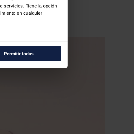
e servicios. Tiene la opción
imiento en cualquier
e varios metros
icas (huellas digitales)
Permitir todas
eferencias en la
sección de
e cookies.
 funciones de redes sociales
con nuestros partners de
ue les haya proporcionado o