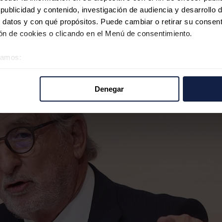
ublicidad y contenido, investigación de audiencia y desarrollo d
 datos y con qué propósitos. Puede cambiar o retirar su consent
n de cookies o clicando en el Menú de consentimiento.
éramos:
 sobre su ubicación geográfica que puede tener una precisión d
tivo analizándolo activamente para buscar características específ
Denegar
re cómo se procesan sus datos personales y establezca sus pr
rar su consentimiento en cualquier momento en la Declaración d
b se usan para personalizar el contenido y los anuncios, ofrecer
s, compartimos información sobre el uso que haga del sitio web 
 análisis web, quienes pueden combinarla con otra información q
r del uso que haya hecho de sus servicios.