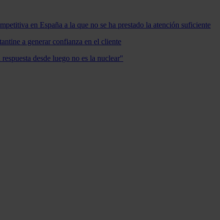
mpetitiva en España a la que no se ha prestado la atención suficiente
antine a generar confianza en el cliente
a respuesta desde luego no es la nuclear"