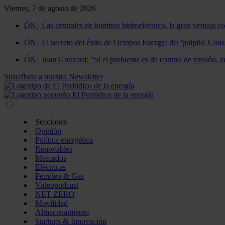
Viernes, 7 de agosto de 2026
ÓN | Las centrales de bombeo hidroeléctrico, la gran ventaja co
ÓN | El secreto del éxito de Octopus Energy: del 'pulpito' Const
ÓN | Joan Groizard: "Si el problema es de control de tensión, l
Suscríbete a nuestra Newsletter
Secciones
Opinión
Política energética
Renovables
Mercados
Eléctricas
Petróleo & Gas
Videopodcast
NET ZERO
Movilidad
Almacenamiento
Startups & Innovación