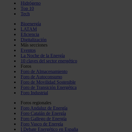
Hidrógeno
Top 10
Tech
Bioenergía
LATAM
Eficiencia
Digitalización
Más secciones
Eventos
La Noche de la Energía
10 claves del sector energético
Foros
Foro de Almacenamiento
Foro de Autoconsumo
Foro de Movilidad Sostenible
Foro de Transición Energética
Foro Industrial
Foros regionales
Foro Andaluz de Energía
Foro Catalán de Energía
Foro Gallego de Energía
Foro Vasco de Energía
I Debate Energético en España