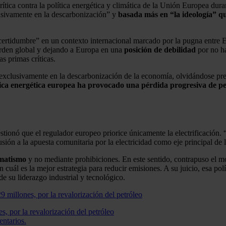
ítica contra la política energética y climática de la Unión Europea dura
lusivamente en la descarbonización” y
basada más en “la ideología” que
ertidumbre” en un contexto internacional marcado por la pugna entre Es
 orden global y dejando a Europa en una
posición de debilidad
por no ha
as primas críticas.
exclusivamente en la descarbonización de la economía, olvidándose prec
tica energética europea ha provocado una pérdida progresiva de pe
stionó que el regulador europeo priorice únicamente la electrificación.
sión a la apuesta comunitaria por la electricidad como eje principal de l
matismo
y no mediante prohibiciones. En este sentido, contrapuso el m
cuál es la mejor estrategia para reducir emisiones. A su juicio, esa po
e su liderazgo industrial y tecnológico.
, por la revalorización del petróleo
entarios.