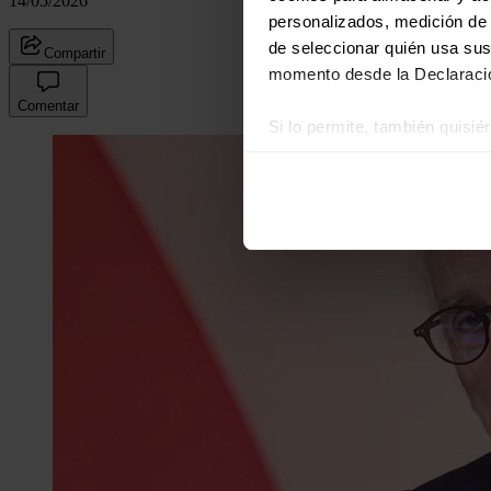
14/05/2026
personalizados, medición de p
de seleccionar quién usa sus
Compartir
momento desde la Declaració
Comentar
Si lo permite, también quisi
Recopilar información
Identificar su disposi
Obtenga más información sob
datos
. Puede cambiar o reti
Las cookies de este sitio we
y analizar el tráfico. Ademá
redes sociales, publicidad y
que hayan recopilado a parti