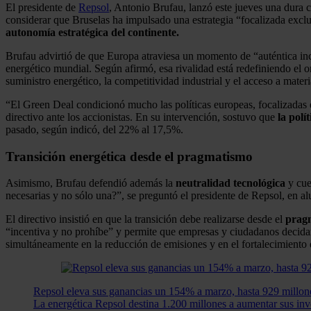
El presidente de
Repsol
, Antonio Brufau, lanzó este jueves una dura cr
considerar que Bruselas ha impulsado una estrategia “focalizada exc
autonomía estratégica del continente.
Brufau advirtió de que Europa atraviesa un momento de “auténtica inc
energético mundial. Según afirmó, esa rivalidad está redefiniendo el
suministro energético, la competitividad industrial y el acceso a materi
“El Green Deal condicionó mucho las políticas europeas, focalizadas 
directivo ante los accionistas. En su intervención, sostuvo que
la polí
pasado, según indicó, del 22% al 17,5%.
Transición energética desde el pragmatismo
Asimismo, Brufau defendió además la
neutralidad tecnológica
y cue
necesarias y no sólo una?”, se preguntó el presidente de Repsol, en alu
El directivo insistió en que la transición debe realizarse desde el
prag
“incentiva y no prohíbe” y permite que empresas y ciudadanos decidan 
simultáneamente en la reducción de emisiones y en el fortalecimiento d
Repsol eleva sus ganancias un 154% a marzo, hasta 929 millones
La energética Repsol destina 1.200 millones a aumentar sus inv