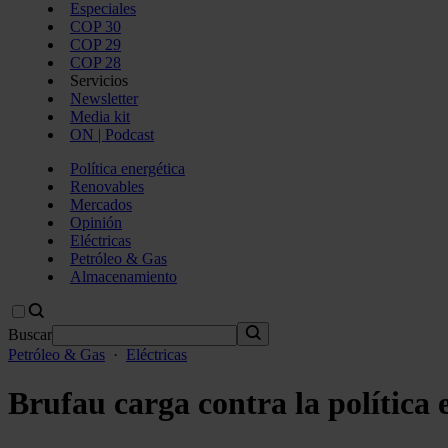
Especiales
COP 30
COP 29
COP 28
Servicios
Newsletter
Media kit
ON | Podcast
Política energética
Renovables
Mercados
Opinión
Eléctricas
Petróleo & Gas
Almacenamiento
Buscar
Petróleo & Gas
·
Eléctricas
Brufau carga contra la política 