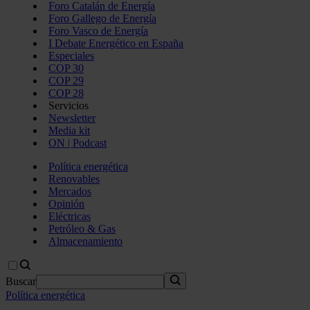
Foro Catalán de Energía
Foro Gallego de Energía
Foro Vasco de Energía
I Debate Energético en España
Especiales
COP 30
COP 29
COP 28
Servicios
Newsletter
Media kit
ON | Podcast
Política energética
Renovables
Mercados
Opinión
Eléctricas
Petróleo & Gas
Almacenamiento
Buscar
Política energética