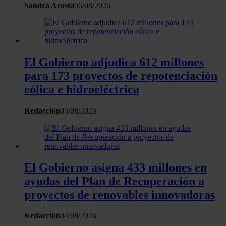
con otra información que les haya proporcionado o que haya
Sandra Acosta
06/08/2026
recopilado a partir del uso que haya hecho de sus servicios.
El Gobierno adjudica 612 millones
para 173 proyectos de repotenciación
eólica e hidroeléctrica
Redacción
05/08/2026
El Gobierno asigna 433 millones en
ayudas del Plan de Recuperación a
proyectos de renovables innovadoras
Redacción
04/08/2026