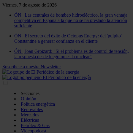
Viernes, 7 de agosto de 2026
ÓN | Las centrales de bombeo hidroeléctrico, la gran ventaja
competitiva en España a la que no se ha prestado la atención
suficiente
ÓN | El secreto del éxito de Octopus Energy: del 'pulpito'
Constantine a generar confianza en el cliente
ÓN | Joan Groizard: "Si el problema es de control de tensión,
la respuesta desde luego no es la nuclear"
Suscríbete a nuestra Newsletter
Secciones
Opinión
Política energética
Renovables
Mercados
Eléctricas
Petróleo & Gas
Videopodcast