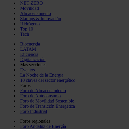
NET ZERO
Movilidad
Almacenamiento
Startups & Innovación
Hidrógeno
Top 10
Tech
Bioenergía
LATAM
Eficiencia
Digitalización
Más secciones
Eventos
La Noche de la Energía
10 claves del sector energético
Foros
Foro de Almacenamiento
Foro de Autoconsumo
Foro de Movilidad Sostenible
Foro de Transición Energética
Foro Industrial
Foros regionales
Foro Andaluz de Energía