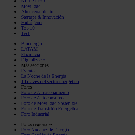
NET ZERO
Movilidad
Almacenamiento
Startups & Innovación
Hidrógeno
Top 10
Tech
Bioenergía
LATAM
Eficiencia
Digitalización
Más secciones
Eventos
La Noche de la Energía
10 claves del sector energético
Foros
Foro de Almacenamiento
Foro de Autoconsumo
Foro de Movilidad Sostenible
Foro de Transición Energética
Foro Industrial
Foros regionales
Foro Andaluz de Energía