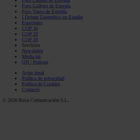
Foro Catalán de Energía
Foro Gallego de Energía
Foro Vasco de Energía
I Debate Energético en España
Especiales
COP 30
COP 29
COP 28
Servicios
Newsletter
Media kit
ON | Podcast
Aviso legal
Política de privacidad
Política de Cookies
Contacto
© 2026 Roca Comunicación S.L.