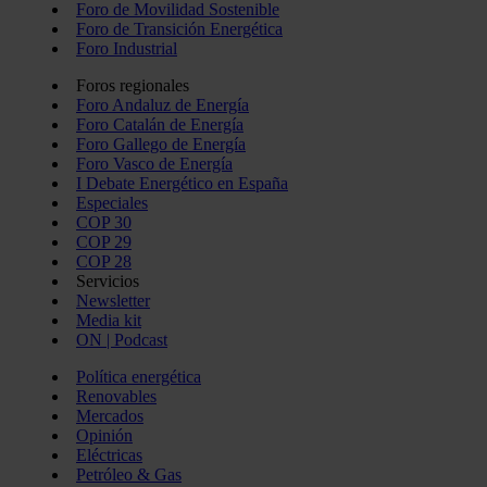
Foro de Movilidad Sostenible
Foro de Transición Energética
Foro Industrial
Foros regionales
Foro Andaluz de Energía
Foro Catalán de Energía
Foro Gallego de Energía
Foro Vasco de Energía
I Debate Energético en España
Especiales
COP 30
COP 29
COP 28
Servicios
Newsletter
Media kit
ON | Podcast
Política energética
Renovables
Mercados
Opinión
Eléctricas
Petróleo & Gas