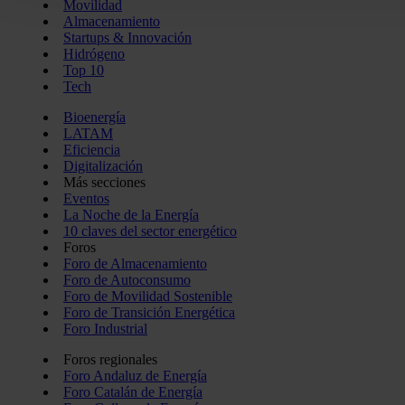
Movilidad
funciones de redes sociales y analizar el tráfico. Además, 
Almacenamiento
que haga del sitio web con nuestros partners de redes social
Startups & Innovación
pueden combinarla con otra información que les haya proporc
Hidrógeno
Top 10
del uso que haya hecho de sus servicios.
Tech
Bioenergía
LATAM
Eficiencia
Digitalización
Más secciones
Eventos
La Noche de la Energía
10 claves del sector energético
Foros
Foro de Almacenamiento
Foro de Autoconsumo
Foro de Movilidad Sostenible
Foro de Transición Energética
Foro Industrial
Foros regionales
Foro Andaluz de Energía
Foro Catalán de Energía