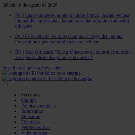
Sábado, 8 de agosto de 2026
ÓN | Las centrales de bombeo hidroeléctrico, la gran ventaja
competitiva en España a la que no se ha prestado la atención
suficiente
ÓN | El secreto del éxito de Octopus Energy: del 'pulpito'
Constantine a generar confianza en el cliente
ÓN | Joan Groizard: "Si el problema es de control de tensión,
la respuesta desde luego no es la nuclear"
Suscríbete a nuestra Newsletter
Secciones
Opinión
Política energética
Renovables
Mercados
Eléctricas
Petróleo & Gas
Videopodcast