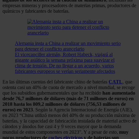
empresas mineras y procesadores de materias primas, productores de
químicos y fabricantes de baterías.
Alemania insta a China a realizar un movimiento serio
para detener el conflicto arancelario
El vicecanciller alemán, Robert Habeck, viajará al
gigante asiático la semana próxima para suavizar el
clima de tensión. De no llegar a un acuerdo, varios
fabricantes europeos se verían seriamente afectados
En las últimas cuentas del fabricante chino de baterías
CATL
, que
ostenta casi un 40% de cuota de mercado a nivel mundial, se recoge
que los subsidios gubernamentales que ha recibido
han aumentado
desde 76,7 millones de dólares (más de 71 millones de euros) en
2018 hasta los 809,2 millones de dólares (756,53 millones de
euros) en 2023
. Según la Agencia Internacional de Energía (AIE),
en 2023 “China utilizó menos del 40% de su producción máxima de
baterías, y la capacidad de fabricación instalada de material activo de
cátodos y ánodos fue casi 4 y 9 veces mayor que la demanda
mundial de estos componentes en 2023”. Y a pesar de esto,
muy
pocos productores de
coches eléctricos
y de baterías son