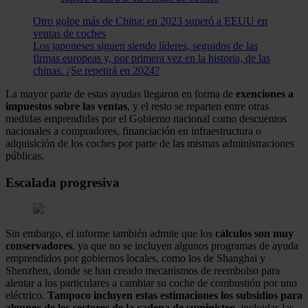
Otro golpe más de China: en 2023 superó a EEUU en
ventas de coches
Los japoneses siguen siendo líderes, seguidos de las
firmas europeas y, por primera vez en la historia, de las
chinas. ¿Se repetirá en 2024?
La mayor parte de estas ayudas llegaron en forma de
exenciones a
impuestos sobre las ventas
, y el resto se reparten entre otras
medidas emprendidas por el Gobierno nacional como descuentos
nacionales a compradores, financiación en infraestructura o
adquisición de los coches por parte de las mismas administraciones
públicas.
Escalada progresiva
Sin embargo, el informe también admite que los
cálculos son muy
conservadores
, ya que no se incluyen algunos programas de ayuda
emprendidos por gobiernos locales, como los de Shanghai y
Shenzhen, donde se han creado mecanismos de reembolso para
alentar a los particulares a cambiar su coche de combustión por uno
eléctrico.
Tampoco incluyen estas estimaciones los subsidios para
algunos de los sectores de la cadena de suministro
, incluidas las