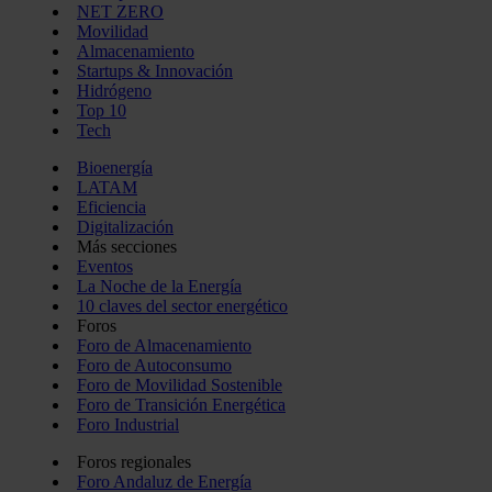
NET ZERO
Movilidad
Almacenamiento
Startups & Innovación
Hidrógeno
Top 10
Tech
Bioenergía
LATAM
Eficiencia
Digitalización
Más secciones
Eventos
La Noche de la Energía
10 claves del sector energético
Foros
Foro de Almacenamiento
Foro de Autoconsumo
Foro de Movilidad Sostenible
Foro de Transición Energética
Foro Industrial
Foros regionales
Foro Andaluz de Energía