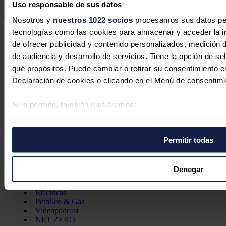
Uso responsable de sus datos
Enviar comentario
Nosotros y
nuestros 1022 socios
procesamos sus datos pers
tecnologías como las cookies para almacenar y acceder la in
Síguenos en redes sociales
de ofrecer publicidad y contenido personalizados, medición d
de audiencia y desarrollo de servicios. Tiene la opción de s
qué propósitos. Puede cambiar o retirar su consentimiento 
Declaración de cookies o clicando en el Menú de consentimi
Si lo permite, también quisiéramos:
Recopilar información sobre su ubicación geográfica 
varios metros
Permitir todas
Identificar su dispositivo analizándolo activamente p
Secciones
(huellas digitales)
Opinión
Política energética
Obtenga más información sobre cómo se procesan sus datos
Denegar
Renovables
preferencias en la
sección de datos
. Puede cambiar o retira
Mercados
Eléctricas
momento en la Declaración de cookies.
Petróleo & Gas
Videopodcast
Las cookies de este sitio web se usan para personalizar el c
NET ZERO