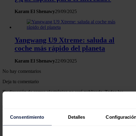
Karam El Shenawy
29/09/2025
Yangwang U9 Xtreme: saluda al
coche más rápido del planeta
Karam El Shenawy
22/09/2025
No hay comentarios
Deja tu comentario
Tu dirección de correo electrónico no será publicada. Todos los
campos son obligatorios
Consentimiento
Detalles
Configuración
Este sitio web está protegido por reCAPTCHA y la
Política de
privacidad
y
Términos de servicio
de Google aplican.