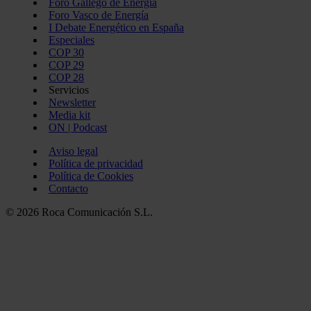
Foro Gallego de Energía
Foro Vasco de Energía
I Debate Energético en España
Especiales
COP 30
COP 29
COP 28
Servicios
Newsletter
Media kit
ON | Podcast
Aviso legal
Política de privacidad
Política de Cookies
Contacto
© 2026 Roca Comunicación S.L.