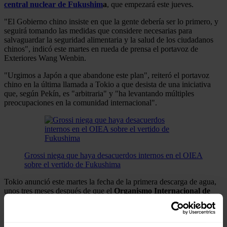
central nuclear de Fukushim
a
, que empezará este jueves.
"El Gobierno chino insiste en que la gente debería ser lo primero, y
seguirá tomando las medidas que considere necesarias para
salvaguardar la seguridad alimentaria y la salud de los ciudadanos
chinos", indicó este martes en rueda de prensa el portavoz de
Exteriores Wang Wenbin.
"Urgimos a Japón a que abandone este plan", reiteró el portavoz
chino en la última llamada a Tokio a que desista de una iniciativa
que, según Pekín, es "arbitraria" y "ha levantando múltiples
preocupaciones en la comunidad internacional".
Grossi niega que haya desacuerdos internos en el OIEA
sobre el vertido de Fukushima
Tokio anunció este martes la fecha de la primera descarga de agua,
unos tres meses después de que el
Organismo Internacional de
Energía Atómica (OIEA)
le entregara su evaluación del plan del
vertido, del que dijo que se ajusta a los estándares consensuados
para este tipo de casos.