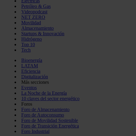
Eléctricas
Petróleo & Gas
Videopodcast
NET ZERO
Movilidad
Almacenamiento
Startups & Innovación
Hidrógeno
Top 10
Tech
Bioenergía
LATAM
Eficiencia
Digitalización
Más secciones
Eventos
La Noche de la Energía
10 claves del sector energético
Foros
Foro de Almacenamiento
Foro de Autoconsumo
Foro de Movilidad Sostenible
Foro de Transición Energética
Foro Industrial