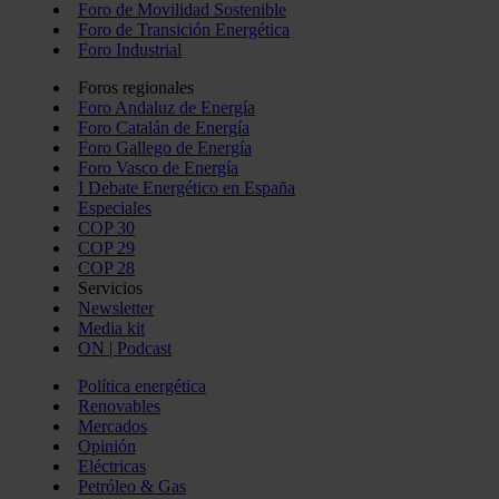
Foro de Movilidad Sostenible
Foro de Transición Energética
Foro Industrial
Foros regionales
Foro Andaluz de Energía
Foro Catalán de Energía
Foro Gallego de Energía
Foro Vasco de Energía
I Debate Energético en España
Especiales
COP 30
COP 29
COP 28
Servicios
Newsletter
Media kit
ON | Podcast
Política energética
Renovables
Mercados
Opinión
Eléctricas
Petróleo & Gas