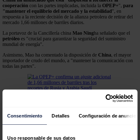
cooperación
con las partes implicadas, incluida la
OPEP+
",
para
"mantener el equilibrio del mercado y la estabilidad
", en
respuesta a la reciente decisión de la alianza petrolera de retirar del
mercado 1,66 millones de barriles diarios.
La portavoz de la Cancillería china
Mao Ning
ha señalado que el
petróleo
es "crucial para garantizar la seguridad del suministro
mundial de energía".
Asimismo, Mao ha comentado la disposición de
China
, el mayor
importador de crudo del mundo, a "mantener la comunicación con
todas las partes".
La OPEP+ confirma un ajuste adicional de 1,66
millones de barriles tras los recortes de Rusia y Arabia
Saudí
El JMMC de la OPEP+ ha confirmado este lunes un
Consentimiento
Detalles
Configuración de anuncios
ajuste de producción voluntario adicional de 1,66
millones de barriles al día, después de los recortes
anunciados por Arabia Saudí y de Rusia.
Uso responsable de sus datos