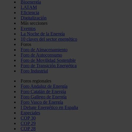
Bioenergía
LATAM
Eficiencia
Digitalización
Más secciones
Eventos
La Noche de la Energía
10 claves del sector energético
Foros
Foro de Almacenamiento
Foro de Autoconsumo
Foro de Movilidad Sostenible
Foro de Transición Energética
Foro Industrial
Foros regionales
Foro Andaluz de Energía
Foro Catalán de Energía
Foro Gallego de Energía
Foro Vasco de Energía
I Debate Energético en España
Especiales
COP 30
COP 29
COP 28