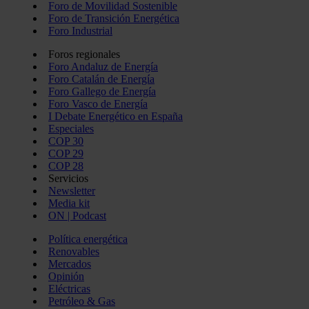
Foro de Movilidad Sostenible
Foro de Transición Energética
Foro Industrial
Foros regionales
Foro Andaluz de Energía
Foro Catalán de Energía
Foro Gallego de Energía
Foro Vasco de Energía
I Debate Energético en España
Especiales
COP 30
COP 29
COP 28
Servicios
Newsletter
Media kit
ON | Podcast
Política energética
Renovables
Mercados
Opinión
Eléctricas
Petróleo & Gas