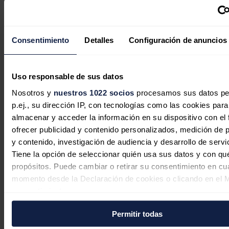
La empresa o empresas generadoras que provocaron el
problema dejando de suministrar electricidad esos segundos
deberían dar un paso al frente sin dilaciones. Empieza a dar la
Consentimiento
Detalles
Configuración de anuncios
impresión de que prefieran enturbiarlo todo en lugar de asumir
responsabilidades. Ya es suficientemente mala la imagen que
las eléctricas se han labrado en los últimos años.
Uso responsable de sus datos
Responder
Nosotros y
nuestros 1022 socios
procesamos sus datos pe
p.ej., su dirección IP, con tecnologías como las cookies para
almacenar y acceder la información en su dispositivo con el 
ofrecer publicidad y contenido personalizados, medición de p
y contenido, investigación de audiencia y desarrollo de servi
Miguel
Tiene la opción de seleccionar quién usa sus datos y con qu
29/04/2025
propósitos. Puede cambiar o retirar su consentimiento en cu
momento desde la Declaración de cookies o clicando en el 
El operador es Red Eléctrica, controlado por el Estado. Su
consentimiento.
presidenta es Beatriz Corredor, del PSOE y la puso Pedro
Sánchez. Si no tiene ni idea de redes electricas es tanto
responsabilidad de la presidenta como de quien la puso.
Permitir todas
Si lo permite, también quisiéramos:
La red hace tiempo que se había vuelto inestable Ahora