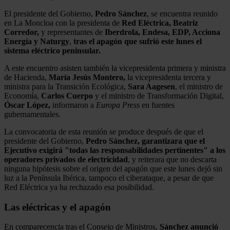
El presidente del Gobierno,
Pedro Sánchez
, se encuentra reunido
en La Moncloa con la presidenta de
Red Eléctrica, Beatriz
Corredor,
y representantes de
Iberdrola, Endesa, EDP, Acciona
Energía y Naturgy
,
tras el apagón que sufrió este lunes el
sistema eléctrico peninsular.
A este encuentro asisten también la vicepresidenta primera y ministra
de Hacienda,
María Jesús Montero,
la vicepresidenta tercera y
ministra para la Transición Ecológica,
Sara Aagesen
, el ministro de
Economía,
Carlos Cuerpo
y el ministro de Transformación Digital,
Óscar López,
informaron a
Europa Press
en fuentes
gubernamentales.
La convocatoria de esta reunión se produce después de que el
presidente del Gobierno,
Pedro Sánchez, garantizara que el
Ejecutivo exigirá "todas las responsabilidades pertinentes" a los
operadores privados de electricidad
, y reiterara que no descarta
ninguna hipótesis sobre el origen del apagón que este lunes dejó sin
luz a la Península Ibérica, tampoco el ciberataque, a pesar de que
Red Eléctrica ya ha rechazado esa posibilidad.
Las eléctricas y el apagón
En comparecencia tras el Consejo de Ministros,
Sánchez anunció