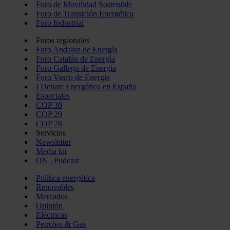
Foro de Movilidad Sostenible
Foro de Transición Energética
Foro Industrial
Foros regionales
Foro Andaluz de Energía
Foro Catalán de Energía
Foro Gallego de Energía
Foro Vasco de Energía
I Debate Energético en España
Especiales
COP 30
COP 29
COP 28
Servicios
Newsletter
Media kit
ON | Podcast
Política energética
Renovables
Mercados
Opinión
Eléctricas
Petróleo & Gas