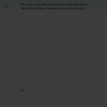
ÓN | Las centrales de bombeo hidroeléctrico,
BUSCAR
la gran ventaja competitiva en España a la
que no se ha prestado la atención suficiente