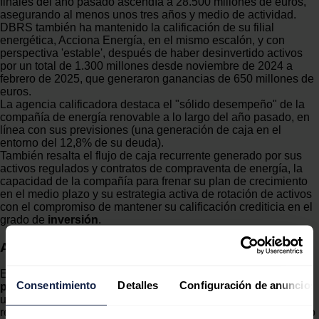
finales del año pasado ascendía a 28.500 millones de euros,
asegurando al menos unos tres años y medio de actividad.
DBRS también ha mantenido la calificación de su filial
energética, Acciona Energía, en el mismo escalón, y con
perspectiva 'estable', después de haber desinvertido activos
por un total de 1.300 millones desde noviembre de 2024 a
febrero de 2025, que generaron ganancias de 650 millones de
euros.
La agencia calificadora destaca el "sólido desempeño" de la
compañía de energía renovable a lo largo del año pasado, en
línea con sus previsiones (una generación de caja en el
entorno del 12,8% de su deuda).
También resalta el flujo de caja recurrente generado por sus
activos regulados y contratos de compraventa de energía, la
capacidad de la compañía para frenar su plan de crecimiento
en el medio plazo y su estrategia activa de rotación de activos
con el compromiso de mantener su calificación crediticia en el
grado de
inversión
.
Acciona Energía
En el lado negativo,
DBRS lamenta la estrategia adoptada
Consentimiento
Detalles
Configuración de anuncios
por la empresa de crecer de forma más lenta
, reflejada en
un gasto de capital menor al esperado inicialmente y que ha
resultado en un aumento más lento del endeudamiento debido