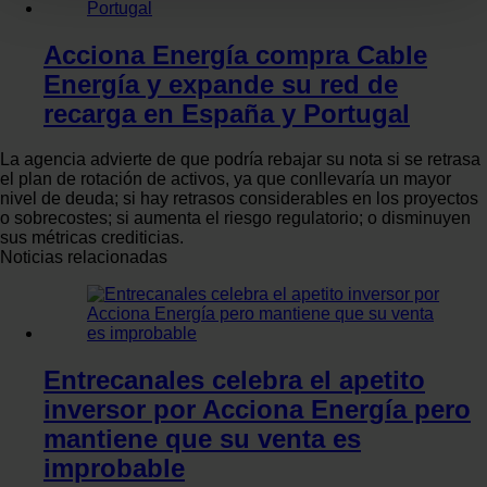
para buscar características específicas (huellas
digitales)
Acciona Energía compra Cable
Obtenga más información sobre cómo se procesan sus
Energía y expande su red de
datos personales y establezca sus preferencias en la
recarga en España y Portugal
sección de datos
. Puede cambiar o retirar su
consentimiento en cualquier momento en la Declaración
La agencia advierte de que podría rebajar su nota si se retrasa
el plan de rotación de activos, ya que conllevaría un mayor
de cookies.
nivel de deuda; si hay retrasos considerables en los proyectos
o sobrecostes; si aumenta el riesgo regulatorio; o disminuyen
Las cookies de este sitio web se usan para personalizar
sus métricas crediticias.
Noticias relacionadas
el contenido y los anuncios, ofrecer funciones de redes
sociales y analizar el tráfico. Además, compartimos
información sobre el uso que haga del sitio web con
nuestros partners de redes sociales, publicidad y análisis
web, quienes pueden combinarla con otra información
Entrecanales celebra el apetito
que les haya proporcionado o que hayan recopilado a
inversor por Acciona Energía pero
partir del uso que haya hecho de sus servicios.
mantiene que su venta es
improbable