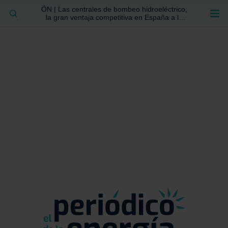
ÓN | Las centrales de bombeo hidroeléctrico,
BUSCAR
la gran ventaja competitiva en España a la
que no se ha prestado la atención suficiente