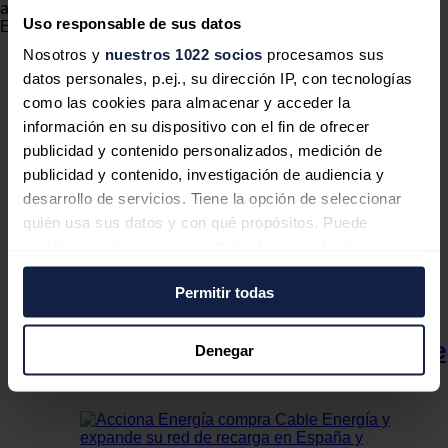
al menor consumo de efectivo.
Uso responsable de sus datos
El redactor recomienda
Nosotros y
nuestros 1022 socios
procesamos sus
datos personales, p.ej., su dirección IP, con tecnologías
como las cookies para almacenar y acceder la
Acciona Energía, mejor empresa
información en su dispositivo con el fin de ofrecer
para trabajar en el sector
publicidad y contenido personalizados, medición de
energético
publicidad y contenido, investigación de audiencia y
desarrollo de servicios. Tiene la opción de seleccionar
quién usa sus datos y con qué propósitos. Puede
cambiar o retirar su consentimiento en cualquier
momento desde la Declaración de cookies o clicando en
Acciona Energía y El Ganso ha
Permitir todas
el Menú de consentimiento.
lanzado una línea de zapatillas
Si lo permite, también quisiéramos:
fabricadas con las palas del parque
Denegar
Recopilar información sobre su ubicación
eólico de Tahivilla
geográfica que puede tener una precisión de varios
metros
Identificar su dispositivo analizándolo activamente