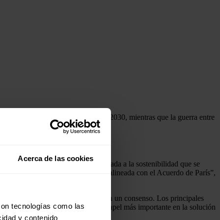
las reducciones de emisiones para 2030, mientras que la guerra entre
e climática de Sharm El-Sheikh?
Acerca de las cookies
o en una agenda más rápida y orientada a la sostenibilidad que se
ara mantener viva una vía de 1,5 °C alineada con el Acuerdo de París”,
bles fósiles en general) no lograron un consenso. Los principales
con tecnologías como las
bles fósiles podrían desempeñar un papel más importante en la solución
cidad y contenido