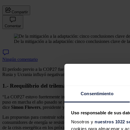
Compartir
Comentar
De la mitigación a la adaptación: cinco conclusiones clave de
Ningún comentario
El período previo a la COP27 fue desfavorable. Solo 26 de 193 países
Rusia y Ucrania influyó negativamente para cambiar las prioridades 
1.- Reequilibrio del trilema energético
Consentimiento
“La COP27 estuvo fuertemente influenciada por las necesidades polític
puso en marcha el año pasado se ralentizará, al menos a corto plazo. 
dice
Simon Flowers
, presidente y analista jefe de
Wood Mackenzie
.
Uso responsable de sus dat
Las propuestas para construir sobre el compromiso de la COP26 de 're
Nosotros y
nuestros 1022 s
consumidores de energía se resistieron, uniéndose al coro existente d
de la crisis energética en los próximos años”, firma Flowers.
cookies para almacenar y acce