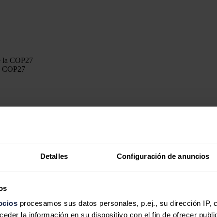
 la COP27
 habían endurecido las promesas, hechas hace un año en Glasgow, para 
a corto plazo. Entonces, ¿qué logros hubo y dónde decepcionó la cumbr
Detalles
Configuración de anuncios
as inmediatas de seguridad y asequibilidad energética. Pero el progres
Sharm El-Sheikh, en cambio, enfatizó los objetivos a más largo plazo p
os
ducir gradualmente' el carbón (visto como un preludio para los combusti
ocios
procesamos sus datos personales, p.ej., su dirección IP, 
e naciones productoras. “La crisis energética significa que los combusti
der la información en su dispositivo con el fin de ofrecer publi