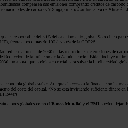
adounidenses compensen sus emisiones comprando créditos de carbono de
cio nacionales de carbono. Y Singapur lanzó su Iniciativa de Almacén d
o, que es responsable del 30% del calentamiento global. Solo cinco pa
la UE), frente a poco más de 100 después de la COP26.
an reducir la brecha de 2030 en las reducciones de emisiones de carbo
 Reducción de la Inflación de la Administración Biden incluye un impu
030, un apoyo que podría ser crucial para salvar la biodiversidad globa
 economía global estable. Aunque el acceso a la financiación ha mejor
mento del coste del capital. “No se está invirtiendo suficiente dinero en
ia Flowers.
nstituciones globales como el
Banco Mundial
y el
FMI
pueden dejar de 