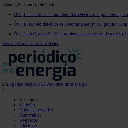
Sábado, 8 de agosto de 2026
ÓN | Las centrales de bombeo hidroeléctrico, la gran ventaja co
ÓN | El secreto del éxito de Octopus Energy: del 'pulpito' Const
ÓN | Joan Groizard: "Si el problema es de control de tensión, l
Suscríbete a nuestra Newsletter
Secciones
Opinión
Política energética
Renovables
Mercados
Eléctricas