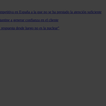
mpetitiva en España a la que no se ha prestado la atención suficiente
antine a generar confianza en el cliente
a respuesta desde luego no es la nuclear"