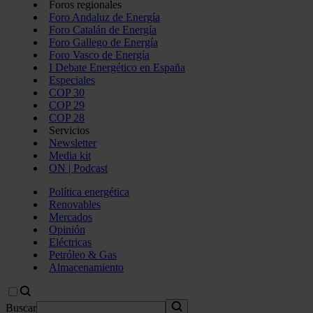
Foros regionales
Foro Andaluz de Energía
Foro Catalán de Energía
Foro Gallego de Energía
Foro Vasco de Energía
I Debate Energético en España
Especiales
COP 30
COP 29
COP 28
Servicios
Newsletter
Media kit
ON | Podcast
Política energética
Renovables
Mercados
Opinión
Eléctricas
Petróleo & Gas
Almacenamiento
Buscar