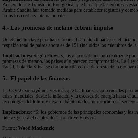
Acelerador de Transición Energética, que haría que las empresas est
Arabia Saudita han tomado medidas para establecer registros y comer
todos los créditos internacionales.
4.- Las promesas de metano cobran impulso
Un elemento clave para hacer frente al cambio climático es el metan
respaldo total de países ahora es de 151 (incluidos los miembros de 
Implicaciones:
Según Flowers, los ahorros de metano realmente podrí
promesas de metano, los países aún parecen comprometidos. La Ley de
Brasil, Lula Da Silva, se comprometió con la deforestación cero para 2
5.- El papel de las finanzas
La COP27 subrayó una vez más que las finanzas son cruciales para una
crisis mundiales, desde la inflación y la escasez de energía hasta el au
tecnologías del futuro y dejar el hábito de los hidrocarburos”, sentenc
Implicaciones
: “Si los gobiernos de las principales economías y las i
liderazgo será el catalizador”, concluye Flowers.
Fuente:
Wood Mackenzie