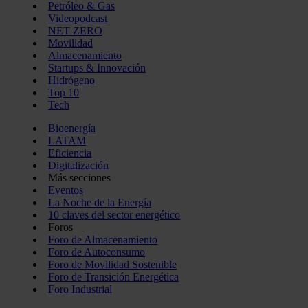
Petróleo & Gas
Videopodcast
NET ZERO
Movilidad
Almacenamiento
Startups & Innovación
Hidrógeno
Top 10
Tech
Bioenergía
LATAM
Eficiencia
Digitalización
Más secciones
Eventos
La Noche de la Energía
10 claves del sector energético
Foros
Foro de Almacenamiento
Foro de Autoconsumo
Foro de Movilidad Sostenible
Foro de Transición Energética
Foro Industrial