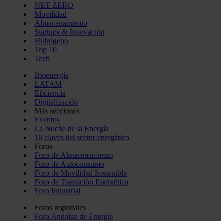
NET ZERO
Movilidad
Almacenamiento
Startups & Innovación
Hidrógeno
Top 10
Tech
Bioenergía
LATAM
Eficiencia
Digitalización
Más secciones
Eventos
La Noche de la Energía
10 claves del sector energético
Foros
Foro de Almacenamiento
Foro de Autoconsumo
Foro de Movilidad Sostenible
Foro de Transición Energética
Foro Industrial
Foros regionales
Foro Andaluz de Energía