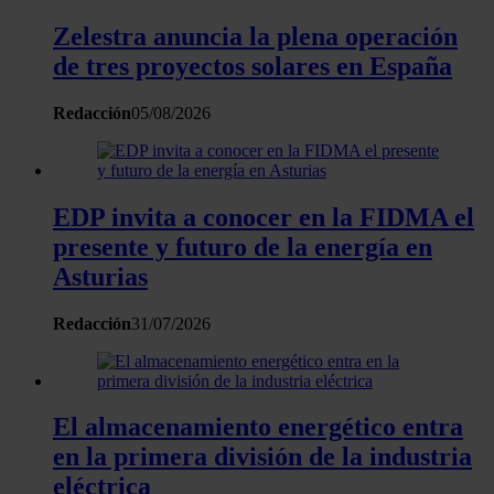
analizar el tráfico. Además, compartimos información sobre 
Zelestra anuncia la plena operación
uso que haga del sitio web con nuestros partners de redes
sociales, publicidad y análisis web, quienes pueden combina
de tres proyectos solares en España
con otra información que les haya proporcionado o que haya
recopilado a partir del uso que haya hecho de sus servicios.
Redacción
05/08/2026
EDP invita a conocer en la FIDMA el
presente y futuro de la energía en
Asturias
Redacción
31/07/2026
El almacenamiento energético entra
en la primera división de la industria
eléctrica