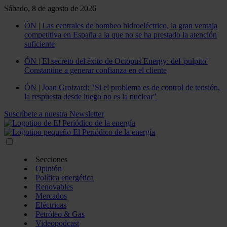
Sábado, 8 de agosto de 2026
ÓN | Las centrales de bombeo hidroeléctrico, la gran ventaja
competitiva en España a la que no se ha prestado la atención
suficiente
ÓN | El secreto del éxito de Octopus Energy: del 'pulpito'
Constantine a generar confianza en el cliente
ÓN | Joan Groizard: "Si el problema es de control de tensión,
la respuesta desde luego no es la nuclear"
Suscríbete a nuestra Newsletter
Secciones
Opinión
Política energética
Renovables
Mercados
Eléctricas
Petróleo & Gas
Videopodcast