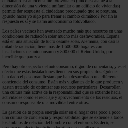
ciudadano. El autoconsumo fotovoltaico (único escalable a la
dimensión de una vivienda unifamiliar o un edificio de viviendas)
permite dar respuesta al ciudadano preocupado que se pregunta,
¿puedo hacer yo algo para frenar el cambio climático? Por fin la
respuesta es sí y se llama autoconsumo fotovoltaico.
Los países vecinos han avanzado mucho más que nosotros en unas
condiciones de radiación solar mucho más desfavorables. España
está en una situación de lucro cesante solar. Alemania, con casi la
mitad de radiación, tiene más de 1.600.000 hogares con
instalaciones de autoconsumo y 800.000 el Reino Unido, por
increíble que parezca.
Pero hay otro aspecto del autoconsumo, digno de comentario, y es el
efecto que estas instalaciones tienen en sus propietarios. Quienes
han dado el paso manifiestan que han desarrollado una diferente
conciencia del consumo. Están más vigilantes de lo que producen y
gastan tratando de optimizar sus recursos particulares. Desarrollan
una cultura más activa de la responsabilidad que se extiende hacia
actividades como el reciclaje y aprovechamiento de los residuos, el
consumo responsable o la movilidad entre otros.
La gestión de tu propia energía solar en el hogar crea poco a poco
una cultura de conciencia y responsabilidad que se extiende a todos
los ámbitos de relación del hombre con el entorno. Es decir, se
produce un efecto implícito educativo y sensibilizador.