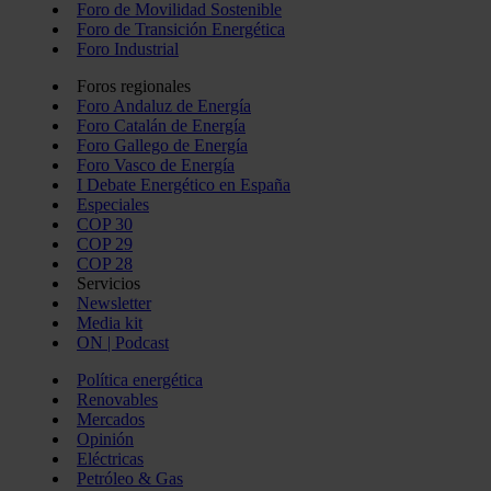
Foro de Movilidad Sostenible
Foro de Transición Energética
Foro Industrial
Foros regionales
Foro Andaluz de Energía
Foro Catalán de Energía
Foro Gallego de Energía
Foro Vasco de Energía
I Debate Energético en España
Especiales
COP 30
COP 29
COP 28
Servicios
Newsletter
Media kit
ON | Podcast
Política energética
Renovables
Mercados
Opinión
Eléctricas
Petróleo & Gas