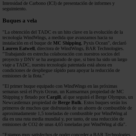
Intensidad de Carbono (ICI) de presentación de informes y
seguimiento.
Buques a vela
"La obtención del TADC es un hito clave en la evolución de la
tecnología WindWings, a medida que avanzamos hacia su
instalación en el buque de
MC Shipping
, Pyxis Ocean", declaró
Lauren Eatwell
, directora de WindWings, BAR Technologies.
"Trabajando en estrecha colaboración con nuestros socios del
proyecto y DNV se ha asegurado de que, si bien ha sido un largo
viaje a TADC, nuestra tecnología patentada está ahora en
condiciones de despliegue rápido para apoyar la reducción de
emisiones de la flota."
"El primer buque equipado con WindWings en las próximas
semanas será el Pxyis Ocean, un Kamsarmax propiedad de MC
Shipping y fletado por
Cargill
, al que seguirá el Berge Olympus, un
Newcastlemax propiedad de
Berge Bulk
. Estos buques serán los
primeros de muchos que disfrutarán de un ahorro de combustible de
aproximadamente 1,5 toneladas de combustible por WindWing al
día en una ruta media mundial y, por tanto, de una reducción de
emisiones de CO2 de unas 4,65 toneladas por WindWing al día".
"Estamos muy satisfechos de poder conceder a BAR Technologies