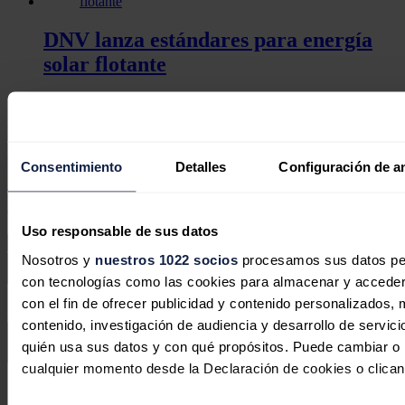
DNV lanza estándares para energía
solar flotante
José A. Roca
15/05/2026
No hay comentarios
Deja tu comentario
Consentimiento
Detalles
Configuración de a
Tu dirección de correo electrónico no será publicada. Todos los
campos son obligatorios
Uso responsable de sus datos
Nosotros y
nuestros 1022 socios
procesamos sus datos pers
con tecnologías como las cookies para almacenar y acceder 
Este sitio web está protegido por reCAPTCHA y la
Política de
con el fin de ofrecer publicidad y contenido personalizados, 
privacidad
y
Términos de servicio
de Google aplican.
contenido, investigación de audiencia y desarrollo de servici
quién usa sus datos y con qué propósitos. Puede cambiar o r
Enviar comentario
cualquier momento desde la Declaración de cookies o clican
Síguenos en redes sociales