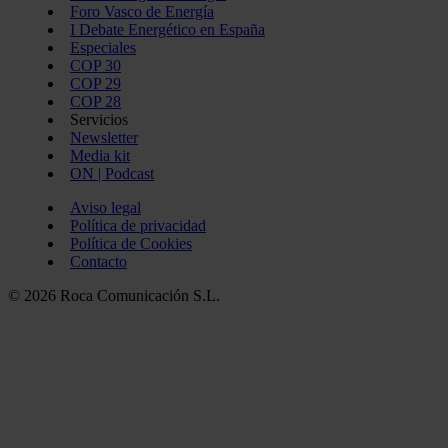
Foro Vasco de Energía
I Debate Energético en España
Especiales
COP 30
COP 29
COP 28
Servicios
Newsletter
Media kit
ON | Podcast
Aviso legal
Política de privacidad
Política de Cookies
Contacto
© 2026 Roca Comunicación S.L.