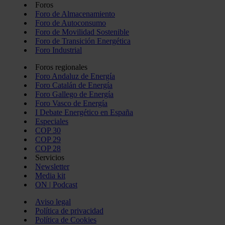
Foros
Foro de Almacenamiento
Foro de Autoconsumo
Foro de Movilidad Sostenible
Foro de Transición Energética
Foro Industrial
Foros regionales
Foro Andaluz de Energía
Foro Catalán de Energía
Foro Gallego de Energía
Foro Vasco de Energía
I Debate Energético en España
Especiales
COP 30
COP 29
COP 28
Servicios
Newsletter
Media kit
ON | Podcast
Aviso legal
Política de privacidad
Política de Cookies