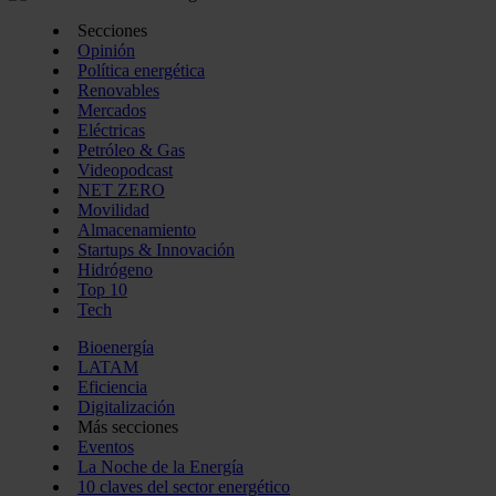
Secciones
Opinión
Política energética
Renovables
Mercados
Eléctricas
Petróleo & Gas
Videopodcast
NET ZERO
Movilidad
Almacenamiento
Startups & Innovación
Hidrógeno
Top 10
Tech
Bioenergía
LATAM
Eficiencia
Digitalización
Más secciones
Eventos
La Noche de la Energía
10 claves del sector energético