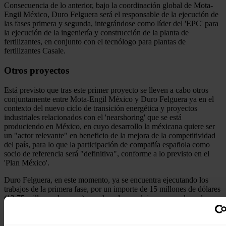
Consecuencia de lo anterior, bajo la coordinación global de Mota-
Engil México, Duro Felguera será el responsable de la ejecución de
las fases primera y segunda, integrándose como líder del 'EPC' para
la ejecución de la ingeniería y construcción de la planta de
fertilizantes, en conjunto con el tecnólogo para plantas de
fertilizantes Casale.
Otros proyectos
Está previsto que tras este primer proyecto se lleven a cabo otros
conjuntamente entre Mota-Engil México y Duro Felguera ya en el
contexto del nuevo ciclo de transición energética y proyectos
industriales relacionados con el 'nearshoring' que se está
produciendo en México, en cuyo desarrollo la méxicana quiere ser
un "actor relevante" en beneficio de la mejora de la competitividad
del país, para lo que la participación de compañía española como
socio de referencia será "definitiva", conforme a lo previsto en el
'Plan México'.
Duro Felguera, en este momento, ya se encuentra ejecutando los
trabajos de la primera fase, por un importe de 15 millones de dólares
(13,75 millones de euros), que han de concluirse en un plazo de
entre 4 y 6 meses, para posteriormente proceder a ejecutar la fase
segunda de construcción.