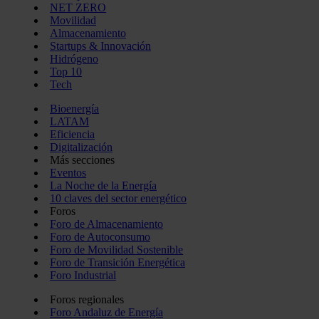
NET ZERO
Movilidad
Almacenamiento
Startups & Innovación
Hidrógeno
Top 10
Tech
Bioenergía
LATAM
Eficiencia
Digitalización
Más secciones
Eventos
La Noche de la Energía
10 claves del sector energético
Foros
Foro de Almacenamiento
Foro de Autoconsumo
Foro de Movilidad Sostenible
Foro de Transición Energética
Foro Industrial
Foros regionales
Foro Andaluz de Energía