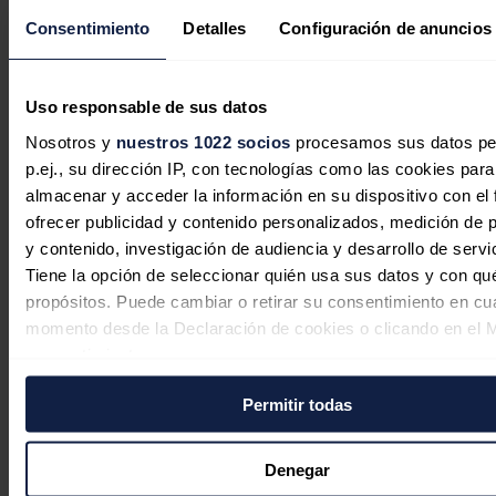
Noticias relacionadas
Consentimiento
Detalles
Configuración de anuncios
Uso responsable de sus datos
Copenhagen Infrastructure Partners
Nosotros y
nuestros 1022 socios
procesamos sus datos pe
alcanza el cierre financiero e inicia la
p.ej., su dirección IP, con tecnologías como las cookies para
almacenar y acceder la información en su dispositivo con el 
construcción de su primer proyecto
ofrecer publicidad y contenido personalizados, medición de p
en México
y contenido, investigación de audiencia y desarrollo de servi
Tiene la opción de seleccionar quién usa sus datos y con qu
Redacción
06/08/2026
propósitos. Puede cambiar o retirar su consentimiento en cu
momento desde la Declaración de cookies o clicando en el 
consentimiento.
Energía Costa Azul, la segunda
Permitir todas
Si lo permite, también quisiéramos:
terminal de GNL de México, realiza
Recopilar información sobre su ubicación geográfica
su primer envío de exportación
puede tener una precisión de varios metros
Denegar
Identificar su dispositivo analizándolo activamente p