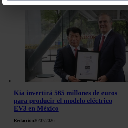
José A. Roca
31/07/2026
características específicas (huellas digitales)
Obtenga más información sobre cómo se procesan sus dato
personales y establezca sus preferencias en la
sección de 
Puede cambiar o retirar su consentimiento en cualquier mo
la Declaración de cookies.
Las cookies de este sitio web se usan para personalizar el c
y los anuncios, ofrecer funciones de redes sociales y analiza
tráfico. Además, compartimos información sobre el uso que 
sitio web con nuestros partners de redes sociales, publicida
análisis web, quienes pueden combinarla con otra informació
haya proporcionado o que hayan recopilado a partir del uso 
hecho de sus servicios.
Kia invertirá 565 millones de euros
para producir el modelo eléctrico
EV3 en México
Redacción
30/07/2026