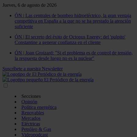
Jueves, 6 de agosto de 2026
ÓN | Las centrales de bombeo hidroeléctrico, la gran ventaja
competitiva en España a la que no se ha prestado la atención
suficiente
ÓN | El secreto del éxito de Octopus Energy: del 'pulpito'
Constantine a generar confianza en el cliente
ÓN | Joan Groizard: "Si el problema es de control de tensión,
la respuesta desde luego no es la nuclear"
Suscríbete a nuestra Newsletter
Secciones
Opinión
Política energética
Renovables
Mercados
Eléctricas
Petróleo & Gas
Videopodcast