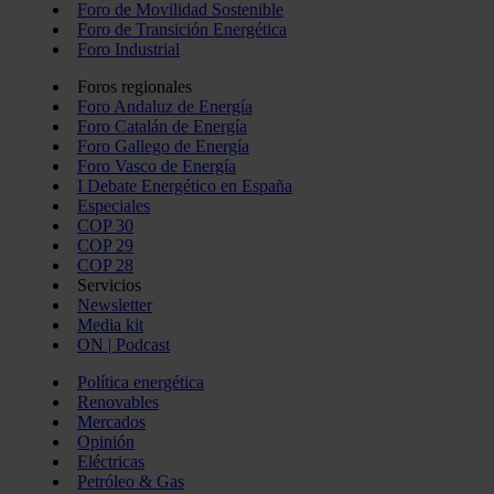
Foro de Movilidad Sostenible
Foro de Transición Energética
Foro Industrial
Foros regionales
Foro Andaluz de Energía
Foro Catalán de Energía
Foro Gallego de Energía
Foro Vasco de Energía
I Debate Energético en España
Especiales
COP 30
COP 29
COP 28
Servicios
Newsletter
Media kit
ON | Podcast
Política energética
Renovables
Mercados
Opinión
Eléctricas
Petróleo & Gas