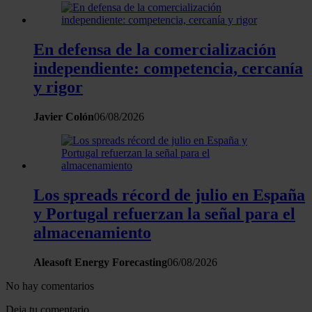
sitio web con nuestros partners de redes sociales, publicida
análisis web, quienes pueden combinarla con otra informació
haya proporcionado o que hayan recopilado a partir del uso 
En defensa de la comercialización
hecho de sus servicios.
independiente: competencia, cercanía
y rigor
Javier Colón
06/08/2026
Los spreads récord de julio en España
y Portugal refuerzan la señal para el
almacenamiento
Aleasoft Energy Forecasting
06/08/2026
No hay comentarios
Deja tu comentario