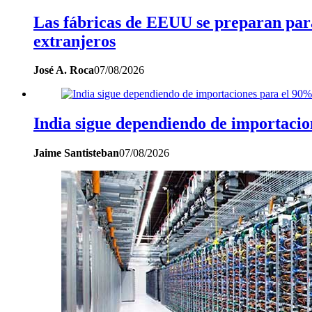
Las fábricas de EEUU se preparan para 
extranjeros
José A. Roca
07/08/2026
India sigue dependiendo de importaci
Jaime Santisteban
07/08/2026