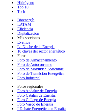
Hidrógeno
Top 10
Tech
Bioenergía
LATAM
Eficiencia
Digitalización
Más secciones
Eventos
La Noche de la Energía
10 claves del sector energético
Foros
Foro de Almacenamiento
Foro de Autoconsumo
Foro de Movilidad Sostenible
Foro de Transición Energética
Foro Industrial
Foros regionales
Foro Andaluz de Energía
Foro Catalán de Energía
Foro Gallego de Energía
Foro Vasco de Energía
I Debate Energético en España