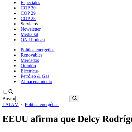
Especiales
COP 30
COP 29
COP 28
Servicios
Newsletter
Media kit
ON | Podcast
Política energética
Renovables
Mercados
Opinión
Eléctricas
Petróleo & Gas
Almacenamiento
Buscar
LATAM
·
Política energética
EEUU afirma que Delcy Rodrígue