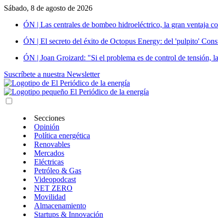
Sábado, 8 de agosto de 2026
ÓN | Las centrales de bombeo hidroeléctrico, la gran ventaja co
ÓN | El secreto del éxito de Octopus Energy: del 'pulpito' Const
ÓN | Joan Groizard: "Si el problema es de control de tensión, l
Suscríbete a nuestra Newsletter
Secciones
Opinión
Política energética
Renovables
Mercados
Eléctricas
Petróleo & Gas
Videopodcast
NET ZERO
Movilidad
Almacenamiento
Startups & Innovación