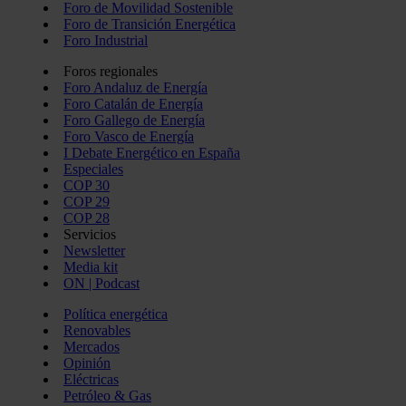
Foro de Movilidad Sostenible
Foro de Transición Energética
Foro Industrial
Foros regionales
Foro Andaluz de Energía
Foro Catalán de Energía
Foro Gallego de Energía
Foro Vasco de Energía
I Debate Energético en España
Especiales
COP 30
COP 29
COP 28
Servicios
Newsletter
Media kit
ON | Podcast
Política energética
Renovables
Mercados
Opinión
Eléctricas
Petróleo & Gas