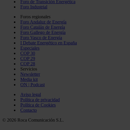
Foro de Transición Energética
Foro Industrial
Foros regionales
Foro Andaluz de Energía
Foro Catalán de Energía
Foro Gallego de Energía
Foro Vasco de Energía
I Debate Energético en España
Especiales
COP 30
COP 29
COP 28
Servicios
Newsletter
Media kit
ON | Podcast
Aviso legal
Política de privacidad
Política de Cookies
Contacto
© 2026 Roca Comunicación S.L.