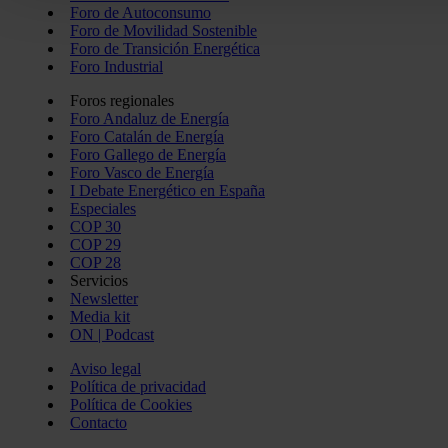
Foro de Autoconsumo
con nuestros partners de redes sociales, publicidad y análi
Foro de Movilidad Sostenible
información que les haya proporcionado o que hayan recopil
Foro de Transición Energética
Foro Industrial
servicios.
Foros regionales
Foro Andaluz de Energía
Foro Catalán de Energía
Foro Gallego de Energía
Foro Vasco de Energía
I Debate Energético en España
Especiales
COP 30
COP 29
COP 28
Servicios
Newsletter
Media kit
ON | Podcast
Aviso legal
Política de privacidad
Política de Cookies
Contacto