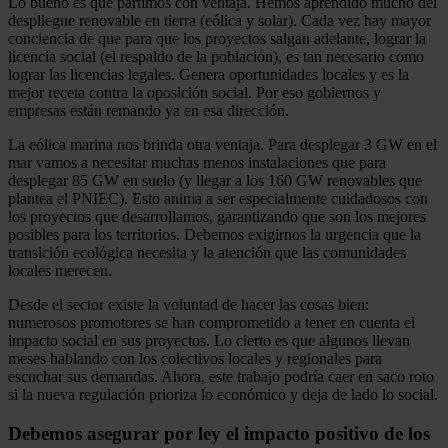
Lo bueno es que partimos con ventaja. Hemos aprendido mucho del
despliegue renovable en tierra (eólica y solar). Cada vez hay mayor
conciencia de que para que los proyectos salgan adelante, lograr la
licencia social (el respaldo de la población), es tan necesario como
lograr las licencias legales. Genera oportunidades locales y es la
mejor receta contra la oposición social. Por eso gobiernos y
empresas están remando ya en esa dirección.
La eólica marina nos brinda otra ventaja. Para desplegar 3 GW en el
mar vamos a necesitar muchas menos instalaciones que para
desplegar 85 GW en suelo (y llegar a los 160 GW renovables que
plantea el PNIEC). Esto anima a ser especialmente cuidadosos con
los proyectos que desarrollamos, garantizando que son los mejores
posibles para los territorios. Debemos exigirnos la urgencia que la
transición ecológica necesita y la atención que las comunidades
locales merecen.
Desde el sector existe la voluntad de hacer las cosas bien:
numerosos promotores se han comprometido a tener en cuenta el
impacto social en sus proyectos. Lo cierto es que algunos llevan
meses hablando con los colectivos locales y regionales para
escuchar sus demandas. Ahora, este trabajo podría caer en saco roto
si la nueva regulación prioriza lo económico y deja de lado lo social.
Debemos asegurar por ley el impacto positivo de los