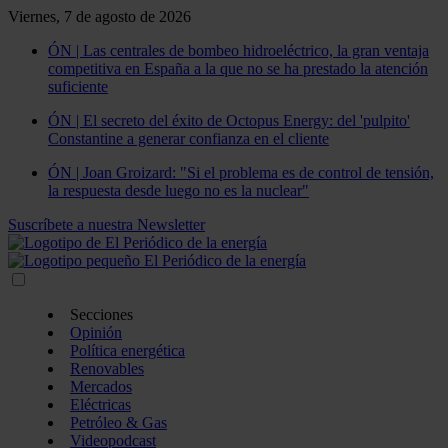
Viernes, 7 de agosto de 2026
ÓN | Las centrales de bombeo hidroeléctrico, la gran ventaja
competitiva en España a la que no se ha prestado la atención
suficiente
ÓN | El secreto del éxito de Octopus Energy: del 'pulpito'
Constantine a generar confianza en el cliente
ÓN | Joan Groizard: "Si el problema es de control de tensión,
la respuesta desde luego no es la nuclear"
Suscríbete a nuestra Newsletter
Secciones
Opinión
Política energética
Renovables
Mercados
Eléctricas
Petróleo & Gas
Videopodcast