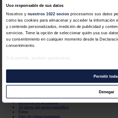
Opinión
Uso responsable de sus datos
Política energética
Renovables
Nosotros y
nuestros 1022 socios
procesamos sus datos pers
Mercados
como las cookies para almacenar y acceder la información en 
Eléctricas
y contenido personalizados, medición de publicidad y conteni
Petróleo & Gas
Videopodcast
servicios. Tiene la opción de seleccionar quién usa sus dato
NET ZERO
su consentimiento en cualquier momento desde la Declaraci
Movilidad
consentimiento.
Almacenamiento
Startups & Innovación
Hidrógeno
Si lo permite, también quisiéramos:
Top 10
Tech
Recopilar información sobre su ubicación geográfica 
Identificar su dispositivo analizándolo activamente pa
Bioenergía
Permitir toda
digitales)
LATAM
Eficiencia
Obtenga más información sobre cómo se procesan sus datos
Digitalización
la
sección de datos
. Puede cambiar o retirar su consentimi
Denegar
Más secciones
Eventos
cookies.
La Noche de la Energía
10 claves del sector energético
Las cookies de este sitio web se usan para personalizar el c
Foros
Foro de Almacenamiento
redes sociales y analizar el tráfico. Además, compartimos in