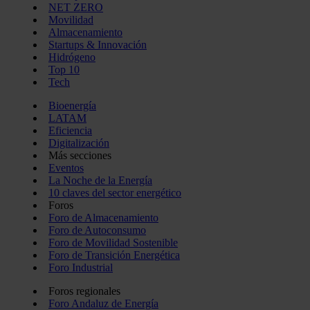
NET ZERO
Movilidad
Almacenamiento
Startups & Innovación
Hidrógeno
Top 10
Tech
Bioenergía
LATAM
Eficiencia
Digitalización
Más secciones
Eventos
La Noche de la Energía
10 claves del sector energético
Foros
Foro de Almacenamiento
Foro de Autoconsumo
Foro de Movilidad Sostenible
Foro de Transición Energética
Foro Industrial
Foros regionales
Foro Andaluz de Energía