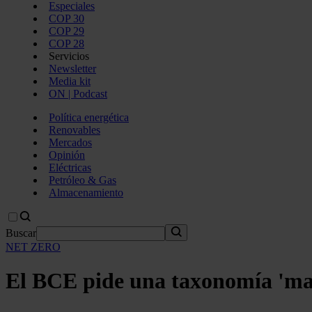
Especiales
COP 30
COP 29
COP 28
Servicios
Newsletter
Media kit
ON | Podcast
Política energética
Renovables
Mercados
Opinión
Eléctricas
Petróleo & Gas
Almacenamiento
Buscar
NET ZERO
El BCE pide una taxonomía 'marr