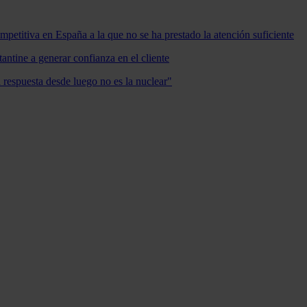
mpetitiva en España a la que no se ha prestado la atención suficiente
antine a generar confianza en el cliente
a respuesta desde luego no es la nuclear"