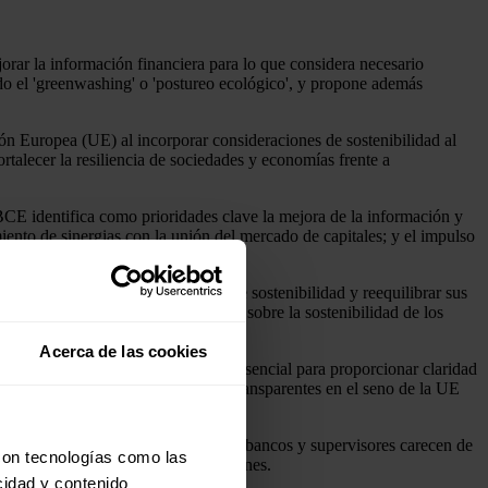
rar la información financiera para lo que considera necesario
ndo el 'greenwashing' o 'postureo ecológico', y propone además
ión Europea (UE) al incorporar consideraciones de sostenibilidad al
fortalecer la resiliencia de sociedades y economías frente a
BCE identifica como prioridades clave la mejora de la información y
amiento de sinergias con la unión del mercado de capitales; y el impulso
 coherentes con sus preferencias de sostenibilidad y reequilibrar sus
o inconsistencias en la información sobre la sostenibilidad de los
Acerca de las cookies
resentada por la UE supone un hito esencial para proporcionar claridad
estándares fiables, verificables y transparentes en el seno de la UE
al de la taxonomía 'verde', ya que bancos y supervisores carecen de
con tecnologías como las
 a propósitos de gestión de inversiones.
cidad y contenido