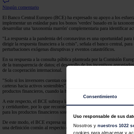
Ningún comentario
El Banco Central Europeo (BCE) ha expresado su apoyo a los esfuerzos
implementar un estándar para los bonos 'verdes' basado en la taxonomí
desarrollar una 'taxonomía marrón' complementaria para identificar acti
"La respuesta a la pandemia del coronavirus es una oportunidad para in
dirigir la respuesta financiera a la crisis", señala el banco central, pa
perturbaciones exógenas disruptivas y eventos catastróficos.
En su respuesta a la consulta pública planteada por la Comisión Euro
de la transparencia de datos; el desarrollo de los incentivos apropiado
de la cooperación internacional.
"Solo si los inversores cuentan con una información clara y fiable res
carteras hacia activos sostenibles", señala el banco central, que dete
productos financieros, cuando la hay, la imposibilidad de comparar y, a
Consentimiento
A este respecto, el BCE subraya la necesidad de revisar la divulgació
y certidumbre, por lo que recomienda una rápida implementación de la 
para los productos financieros sostenibles.
Uso responsable de sus dat
De este modo, el BCE expresa su apoyo al desarrollo de una taxonomí
Nosotros y
nuestros 1022 s
una definición común al respecto de las actividades vulnerables a la t
cookies para almacenar y acce