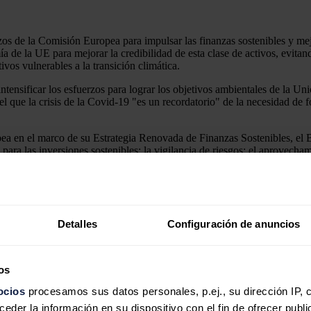
 de la Comisión Europea para impulsar las finanzas sostenibles y mejo
a de la UE para mejorar la credibilidad de esta clase de activos, evita
vos vulnerables a la transición climática.
tensificar los esfuerzos para lograr los objetivos ambientales de la Un
ra el que la crisis de la Covid-19 "es un recordatorio" de la necesidad de 
pea en el marco de su Estrategia Renovada de Finanzas Sostenibles, el 
s para las inversiones sostenibles; la vigilancia de riesgos; el aprovech
pecto del impacto de sus inversiones pueden tomar decisiones financieras
cta actualmente numerosos fallos de información en el mercado, incluyend
 veces, falta de fiabilidad.
Detalles
Configuración de anuncios
n corporativa para corregir estos problemas, para lo que la taxonomía p
misma y la expansión de su alcance sectorial, además del desarrollo de 
os
a 'marrón' como complemento necesario desde una perspectiva prudenci
ocios
procesamos sus datos personales, p.ej., su dirección IP, 
ransición ecológica, ya que la taxonomía 'verde' principalmente responde
der la información en su dispositivo con el fin de ofrecer publi