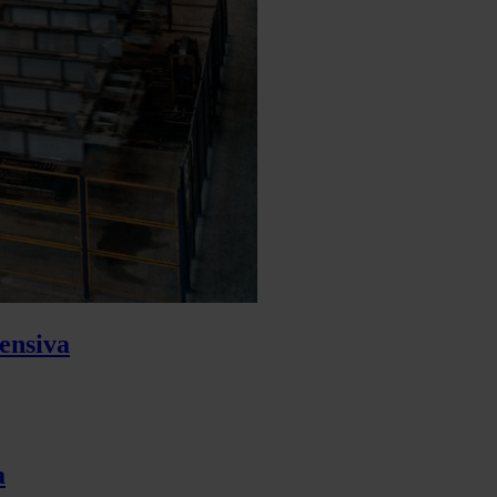
tensiva
a