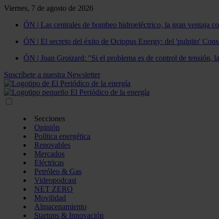
Viernes, 7 de agosto de 2026
ÓN | Las centrales de bombeo hidroeléctrico, la gran ventaja co
ÓN | El secreto del éxito de Octopus Energy: del 'pulpito' Const
ÓN | Joan Groizard: "Si el problema es de control de tensión, l
Suscríbete a nuestra Newsletter
Secciones
Opinión
Política energética
Renovables
Mercados
Eléctricas
Petróleo & Gas
Videopodcast
NET ZERO
Movilidad
Almacenamiento
Startups & Innovación