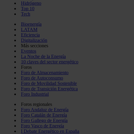
Hidrógeno
Top 10
Tech
Bioenergía
LATAM
Eficiencia
Digitalización
Más secciones
Eventos
La Noche de la Energía
10 claves del sector energético
Foros
Foro de Almacenamiento
Foro de Autoconsumo
Foro de Movilidad Sostenible
Foro de Transición Energética
Foro Industrial
Foros regionales
Foro Andaluz de Energía
Foro Catalán de Energía
Foro Gallego de Energía
Foro Vasco de Energía
I Debate Energético en España