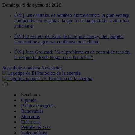
Domingo, 9 de agosto de 2026
ÓN | Las centrales de bombeo hidroeléctrico, la gran ventaja
competitiva en España a la que no se ha prestado la atención
suficiente
ÓN | El secreto del éxito de Octopus Energy: del 'pulpito'
Constantine a generar confianza en el cliente
ÓN | Joan Groizard: "Si el problema es de control de tensión,
la respuesta desde luego no es la nuclear"
Suscríbete a nuestra Newsletter
Secciones
Opinión
Política energética
Renovables
Mercados
Eléctricas
Petróleo & Gas
Videopodcast