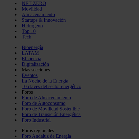
NET ZERO
Movilidad
Almacenamiento
Startups & Innovación
Hidrógeno
Top 10
Tech
Bioenergía
LATAM
Eficiencia
Digitalización
Más secciones
Eventos
La Noche de la Energía
10 claves del sector energético
Foros
Foro de Almacenamiento
Foro de Autoconsumo
Foro de Movilidad Sostenible
Foro de Transición Energética
Foro Industrial
Foros regionales
Foro Andaluz de Energía