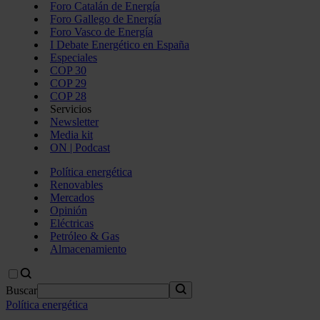
Foro Catalán de Energía
Foro Gallego de Energía
Foro Vasco de Energía
I Debate Energético en España
Especiales
COP 30
COP 29
COP 28
Servicios
Newsletter
Media kit
ON | Podcast
Política energética
Renovables
Mercados
Opinión
Eléctricas
Petróleo & Gas
Almacenamiento
Buscar
Política energética