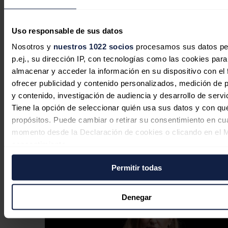
El Gobierno rescata con 274 millones
cuatro proyectos de hidrógeno verde
Uso responsable de sus datos
descartados por Bruselas
Nosotros y
nuestros 1022 socios
procesamos sus datos pe
p.ej., su dirección IP, con tecnologías como las cookies para
Redacción
06/08/2026
almacenar y acceder la información en su dispositivo con el 
ofrecer publicidad y contenido personalizados, medición de p
y contenido, investigación de audiencia y desarrollo de servi
Tiene la opción de seleccionar quién usa sus datos y con qu
El Gobierno actualiza las reglas para
propósitos. Puede cambiar o retirar su consentimiento en cu
generar Certificados de Ahorro
momento desde la Declaración de cookies o clicando en el 
Energético en el transporte
consentimiento.
Permitir todas
Sandra Acosta
06/08/2026
Si lo permite, también quisiéramos:
Recopilar información sobre su ubicación geográfica
puede tener una precisión de varios metros
Denegar
Identificar su dispositivo analizándolo activamente p
características específicas (huellas digitales)