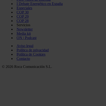
I Debate Energético en España
Especiales
COP 30
COP 29
COP 28
Servicios
Newsletter
Media kit
ON | Podcast
Aviso legal
Política de privacidad
Política de Cookies
Contacto
© 2026 Roca Comunicación S.L.