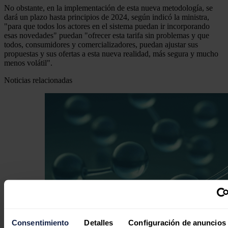
No obstante, en la implementación de esta nueva metodología, se
dará un plazo hasta principios de 2024, según indicó la ministra,
"para que todos los actores en el sistema puedan ir incorporando
esas novedades" puedan "ofrecer esta tarifa sin problemas y que
todos, consumidores y comercializadores, puedan ajustar sus
propuestas y sus ofertas a esta nueva realidad, más segura y mucho
menos volátil".
Noticias relacionadas
Consentimiento
Detalles
Configuración de anuncios