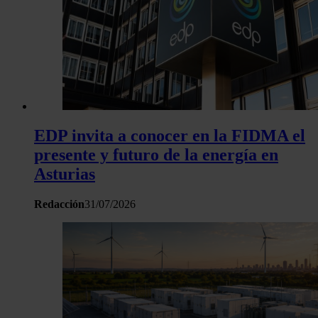
y los anuncios, ofrecer funciones de redes sociales y analiza
tráfico. Además, compartimos información sobre el uso que 
sitio web con nuestros partners de redes sociales, publicida
análisis web, quienes pueden combinarla con otra informació
haya proporcionado o que hayan recopilado a partir del uso 
hecho de sus servicios.
EDP invita a conocer en la FIDMA el
presente y futuro de la energía en
Asturias
Redacción
31/07/2026