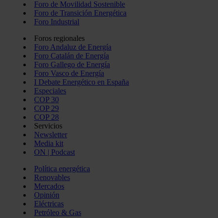
Foro de Movilidad Sostenible
Foro de Transición Energética
Foro Industrial
Foros regionales
Foro Andaluz de Energía
Foro Catalán de Energía
Foro Gallego de Energía
Foro Vasco de Energía
I Debate Energético en España
Especiales
COP 30
COP 29
COP 28
Servicios
Newsletter
Media kit
ON | Podcast
Política energética
Renovables
Mercados
Opinión
Eléctricas
Petróleo & Gas