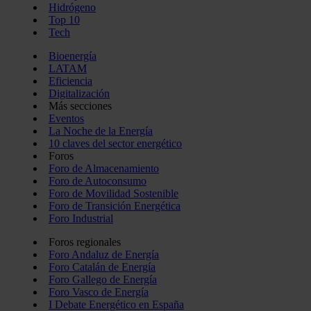
Hidrógeno
Top 10
Tech
Bioenergía
LATAM
Eficiencia
Digitalización
Más secciones
Eventos
La Noche de la Energía
10 claves del sector energético
Foros
Foro de Almacenamiento
Foro de Autoconsumo
Foro de Movilidad Sostenible
Foro de Transición Energética
Foro Industrial
Foros regionales
Foro Andaluz de Energía
Foro Catalán de Energía
Foro Gallego de Energía
Foro Vasco de Energía
I Debate Energético en España