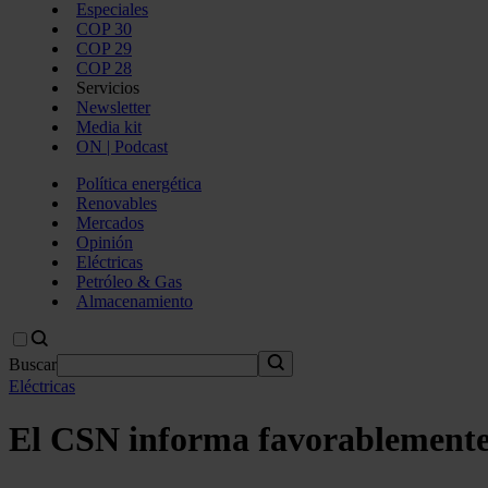
Especiales
COP 30
COP 29
COP 28
Servicios
Newsletter
Media kit
ON | Podcast
Política energética
Renovables
Mercados
Opinión
Eléctricas
Petróleo & Gas
Almacenamiento
Buscar
Eléctricas
El CSN informa favorablemente e