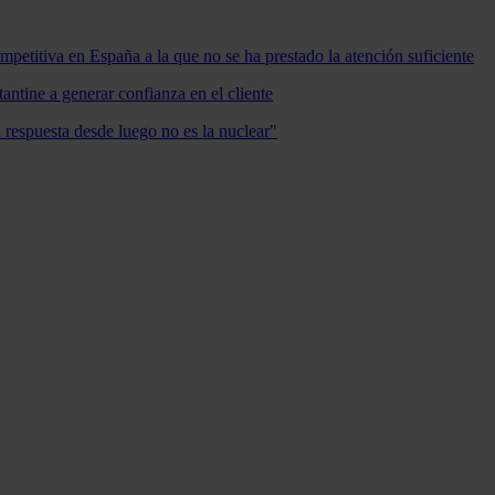
mpetitiva en España a la que no se ha prestado la atención suficiente
antine a generar confianza en el cliente
a respuesta desde luego no es la nuclear"