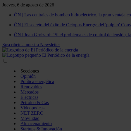
Jueves, 6 de agosto de 2026
ÓN | Las centrales de bombeo hidroeléctrico, la gran ventaja co
ÓN | El secreto del éxito de Octopus Energy: del 'pulpito' Const
ÓN | Joan Groizard: "Si el problema es de control de tensión, l
Suscríbete a nuestra Newsletter
Secciones
Opinión
Política energética
Renovables
Mercados
Eléctricas
Petróleo & Gas
Videopodcast
NET ZERO
Movilidad
Almacenamiento
Startups & Innovación