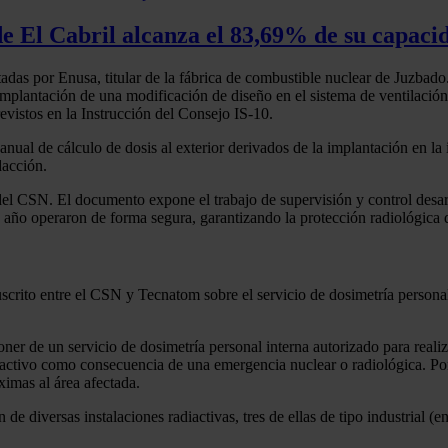
e El Cabril alcanza el 83,69% de su capaci
s por Enusa, titular de la fábrica de combustible nuclear de Juzbado. 
mplantación de una modificación de diseño en el sistema de ventilación 
evistos en la Instrucción del Consejo IS-10.
anual de cálculo de dosis al exterior derivados de la implantación en l
dacción.
l CSN. El documento expone el trabajo de supervisión y control desarro
o año operaron de forma segura, garantizando la protección radiológica d
uscrito entre el CSN y Tecnatom sobre el servicio de dosimetría persona
oner de un servicio de dosimetría personal interna autorizado para reali
diactivo como consecuencia de una emergencia nuclear o radiológica. Por
ximas al área afectada.
e diversas instalaciones radiactivas, tres de ellas de tipo industrial (