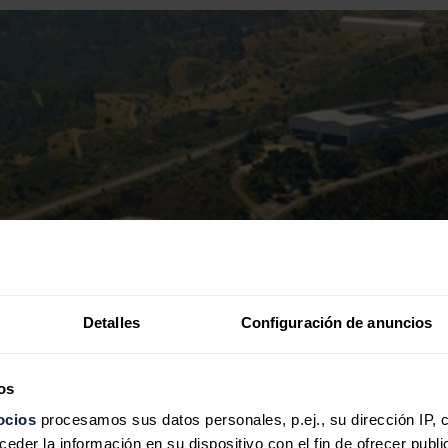
Detalles
Configuración de anuncios
os
ocios
procesamos sus datos personales, p.ej., su dirección IP, 
der la información en su dispositivo con el fin de ofrecer publi