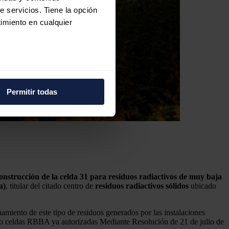
e servicios. Tiene la opción
imiento en cualquier
e varios metros
icas (huellas digitales)
Permitir todas
eferencias en la
sección de
e cookies.
 funciones de redes sociales
con nuestros partners de
ue les haya proporcionado o
onstrucción de la celda 31 para residuos radiactivos de muy baja
a)
, titular del citado centro de
residuos radiactivos sólidos
ubicado
miento de este tipo de residuos generados por las instalaciones
atro celdas RBBA ya autorizadas Mediante Resolución de 21 de julio de