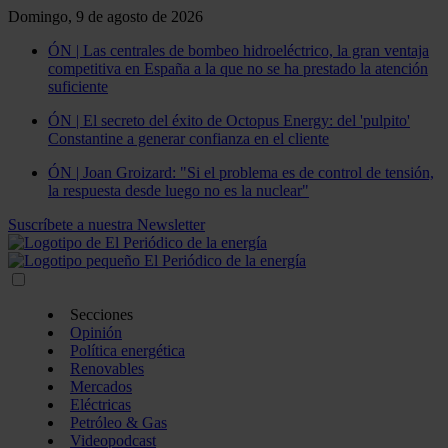
Domingo, 9 de agosto de 2026
ÓN | Las centrales de bombeo hidroeléctrico, la gran ventaja
competitiva en España a la que no se ha prestado la atención
suficiente
ÓN | El secreto del éxito de Octopus Energy: del 'pulpito'
Constantine a generar confianza en el cliente
ÓN | Joan Groizard: "Si el problema es de control de tensión,
la respuesta desde luego no es la nuclear"
Suscríbete a nuestra Newsletter
Secciones
Opinión
Política energética
Renovables
Mercados
Eléctricas
Petróleo & Gas
Videopodcast