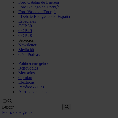
Foro Catalán de Energía
Foro Gallego de Energía
Foro Vasco de Energía
I Debate Energético en España
Especiales
COP 30
COP 29
COP 28
Servicios
Newsletter
Media kit
ON | Podcast
Política energética
Renovables
Mercados
Opinión
Eléctricas
Petróleo & Gas
Almacenamiento
Buscar
Política energética