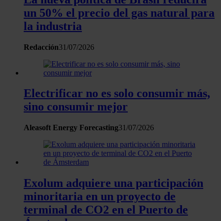
un 50% el precio del gas natural para
recopilado a partir del uso que haya hecho de sus servicios.
la industria
Redacción
31/07/2026
Electrificar no es solo consumir más,
sino consumir mejor
Aleasoft Energy Forecasting
31/07/2026
Exolum adquiere una participación
minoritaria en un proyecto de
terminal de CO2 en el Puerto de