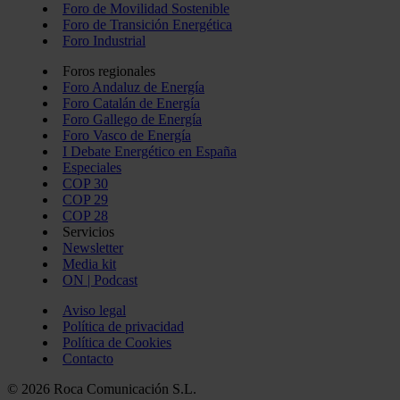
Foro de Movilidad Sostenible
Foro de Transición Energética
Foro Industrial
Foros regionales
Foro Andaluz de Energía
Foro Catalán de Energía
Foro Gallego de Energía
Foro Vasco de Energía
I Debate Energético en España
Especiales
COP 30
COP 29
COP 28
Servicios
Newsletter
Media kit
ON | Podcast
Aviso legal
Política de privacidad
Política de Cookies
Contacto
© 2026 Roca Comunicación S.L.