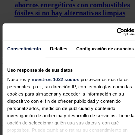
ahorros energéticos con combustibles
fósiles si no hay alternativas limpias
La descarbonización industrial ante el
Consentimiento
Detalles
Configuración de anuncios
reto del nuevo paradigma eléctrico
Más ayudas
Uso responsable de sus datos
Desde 2022 se ha reducido significativamente el porcentaje de
Nosotros y
nuestros 1022 socios
procesamos sus datos
ayuda concedida con respecto al máximo posible, ya que se han
personales, p.ej., su dirección IP, con tecnologías como las
incrementado los costes subvencionables, pero se ha mantenido
prácticamente invariable el presupuesto. Por este motivo, la
cookies para almacenar y acceder la información en su
Dirección General de Programas Industriales considera que debe
dispositivo con el fin de ofrecer publicidad y contenido
incrementarse el presupuesto de la convocatoria 2025 hasta los 600
personalizados, medición de publicidad y contenido,
millones de euros.
investigación de audiencia y desarrollo de servicios. Tiene la
Con objeto de atender la demanda prevista de ayudas, y dado que el
opción de seleccionar quién usa sus datos y con qué
crédito prorrogado es de 244 millones de euros, el 30 de abril de
propósitos. Puede cambiar o retirar su consentimiento en
2025 se autorizó una transferencia de crédito por importe de 56