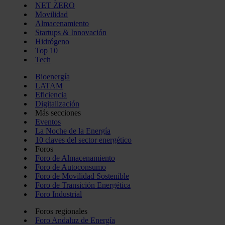
NET ZERO
Movilidad
Almacenamiento
Startups & Innovación
Hidrógeno
Top 10
Tech
Bioenergía
LATAM
Eficiencia
Digitalización
Más secciones
Eventos
La Noche de la Energía
10 claves del sector energético
Foros
Foro de Almacenamiento
Foro de Autoconsumo
Foro de Movilidad Sostenible
Foro de Transición Energética
Foro Industrial
Foros regionales
Foro Andaluz de Energía