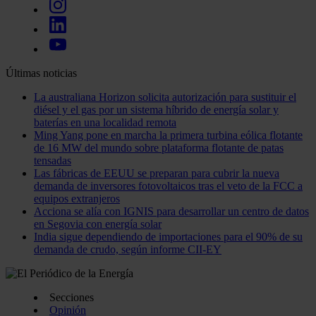
Últimas noticias
La australiana Horizon solicita autorización para sustituir el
diésel y el gas por un sistema híbrido de energía solar y
baterías en una localidad remota
Ming Yang pone en marcha la primera turbina eólica flotante
de 16 MW del mundo sobre plataforma flotante de patas
tensadas
Las fábricas de EEUU se preparan para cubrir la nueva
demanda de inversores fotovoltaicos tras el veto de la FCC a
equipos extranjeros
Acciona se alía con IGNIS para desarrollar un centro de datos
en Segovia con energía solar
India sigue dependiendo de importaciones para el 90% de su
demanda de crudo, según informe CII-EY
Secciones
Opinión