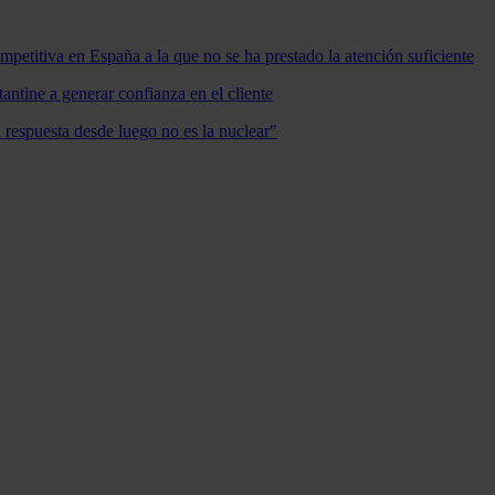
mpetitiva en España a la que no se ha prestado la atención suficiente
antine a generar confianza en el cliente
a respuesta desde luego no es la nuclear"