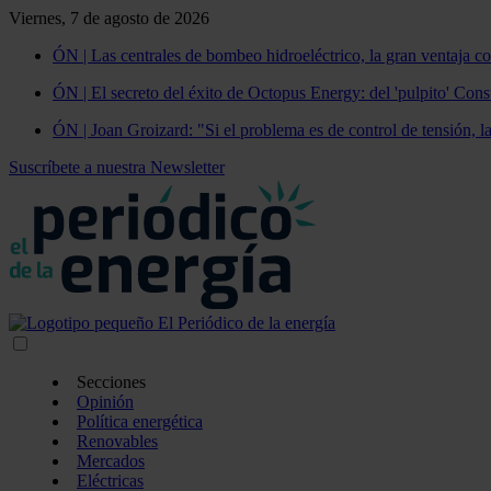
Viernes, 7 de agosto de 2026
ÓN | Las centrales de bombeo hidroeléctrico, la gran ventaja co
ÓN | El secreto del éxito de Octopus Energy: del 'pulpito' Const
ÓN | Joan Groizard: "Si el problema es de control de tensión, l
Suscríbete a nuestra Newsletter
Secciones
Opinión
Política energética
Renovables
Mercados
Eléctricas