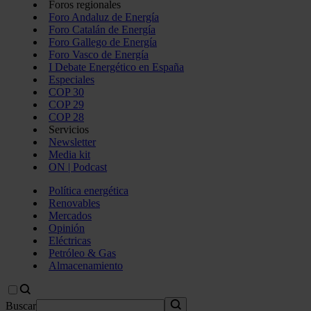
Foros regionales
Foro Andaluz de Energía
Foro Catalán de Energía
Foro Gallego de Energía
Foro Vasco de Energía
I Debate Energético en España
Especiales
COP 30
COP 29
COP 28
Servicios
Newsletter
Media kit
ON | Podcast
Política energética
Renovables
Mercados
Opinión
Eléctricas
Petróleo & Gas
Almacenamiento
Buscar