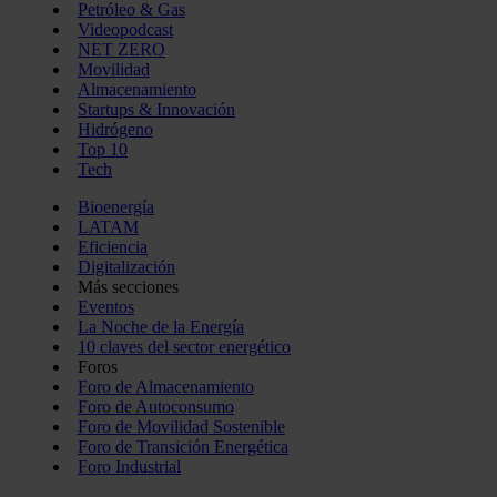
Petróleo & Gas
Videopodcast
NET ZERO
Movilidad
Almacenamiento
Startups & Innovación
Hidrógeno
Top 10
Tech
Bioenergía
LATAM
Eficiencia
Digitalización
Más secciones
Eventos
La Noche de la Energía
10 claves del sector energético
Foros
Foro de Almacenamiento
Foro de Autoconsumo
Foro de Movilidad Sostenible
Foro de Transición Energética
Foro Industrial