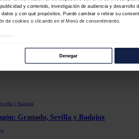
ro de la Mesa del Congreso.
ublicidad y contenido, investigación de audiencia y desarrollo d
gón muchas personas se quedaron atrapadas en ascensores, enfermos deja
 datos y con qué propósitos. Puede cambiar o retirar su consent
tuado con
negligencia
", ha remachado.
n de cookies o clicando en el Menú de consentimiento.
nde que pida responsabilidades "antes de saber cuáles han sido l
éramos:
 sobre su ubicación geográfica que puede tener una precisión d
 presidente del Gobierno,
Pedro Sánchez,
les gustaría dar una respuesta
 y señalar con el dedo" no acerca la verdad. En esta línea, Aagesen
tivo analizándolo activamente para buscar características específ
Denegar
re cómo se procesan sus datos personales y establezca sus pr
rar su consentimiento en cualquier momento en la Declaración d
b se usan para personalizar el contenido y los anuncios, ofrecer
s, compartimos información sobre el uso que haga del sitio web 
 análisis web, quienes pueden combinarla con otra información q
r del uso que haya hecho de sus servicios.
pagón: Granada, Sevilla y Badajoz