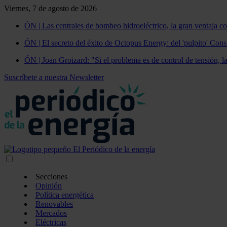
Viernes, 7 de agosto de 2026
ÓN | Las centrales de bombeo hidroeléctrico, la gran ventaja co
ÓN | El secreto del éxito de Octopus Energy: del 'pulpito' Const
ÓN | Joan Groizard: "Si el problema es de control de tensión, l
Suscríbete a nuestra Newsletter
Secciones
Opinión
Política energética
Renovables
Mercados
Eléctricas