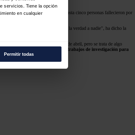
e servicios. Tiene la opción
ron de recibir atención médica y hasta cinco personas fallecieron por
imiento en cualquier
as causas"
. "Eso creo que no acerca la verdad a nadie", ha dicho la
e varios metros
 "rapidísima" por lo sucedido el 28 de abril, pero se trata de algo
 ha defendido en continuar con los trabajos de investigación para
icas (huellas digitales)
Permitir todas
eferencias en la
sección de
e cookies.
 funciones de redes sociales
con nuestros partners de
ue les haya proporcionado o