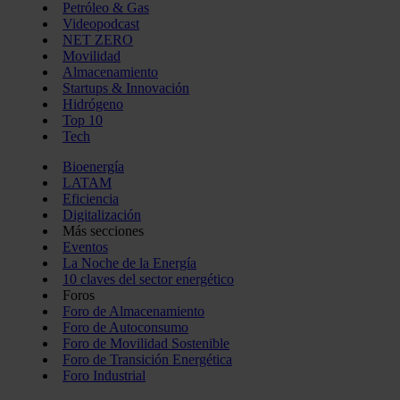
Petróleo & Gas
Videopodcast
NET ZERO
Movilidad
Almacenamiento
Startups & Innovación
Hidrógeno
Top 10
Tech
Bioenergía
LATAM
Eficiencia
Digitalización
Más secciones
Eventos
La Noche de la Energía
10 claves del sector energético
Foros
Foro de Almacenamiento
Foro de Autoconsumo
Foro de Movilidad Sostenible
Foro de Transición Energética
Foro Industrial