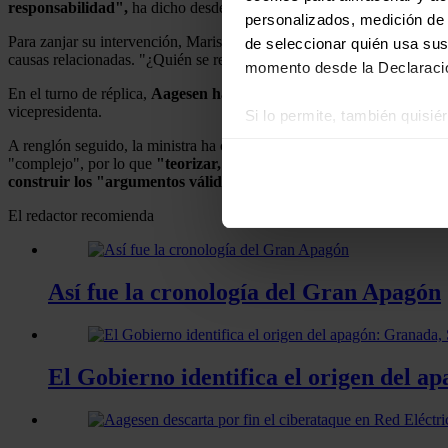
responsabilidad",
ha dicho desde tribuna el también secretario terce
personalizados, medición de p
Para zanjar su intervención, Mariscal ha recordado que debido al apa
de seleccionar quién usa sus
causas relacionadas. "¿Quién se responsabiliza de ellos? (...) Han ac
momento desde la Declaració
En el turno de réplica,
Aagesen ha espetado a Mariscal que no entie
vicepresidenta.
Si lo permite, también quisi
Recopilar información
A renglón seguido, la ministra ha comentado que tanto a ella como al
"complejo", por lo que
"teorizar, lanzar hipótesis, culpabilidades
Identificar su disposi
construir los "argumentos válidos".
Obtenga más información sob
El redactor recomienda
datos
. Puede cambiar o reti
Las cookies de este sitio we
Así fue la cronología del Gran Apagón
y analizar el tráfico. Ademá
redes sociales, publicidad y
que hayan recopilado a parti
El Gobierno identifica el origen del a