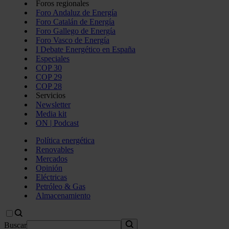
Foros regionales
Foro Andaluz de Energía
Foro Catalán de Energía
Foro Gallego de Energía
Foro Vasco de Energía
I Debate Energético en España
Especiales
COP 30
COP 29
COP 28
Servicios
Newsletter
Media kit
ON | Podcast
Política energética
Renovables
Mercados
Opinión
Eléctricas
Petróleo & Gas
Almacenamiento
Buscar