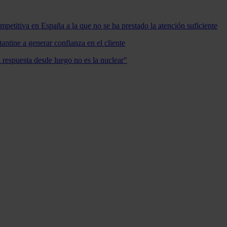
mpetitiva en España a la que no se ha prestado la atención suficiente
antine a generar confianza en el cliente
a respuesta desde luego no es la nuclear"