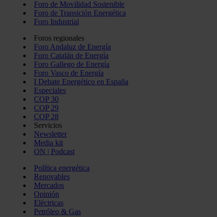
Foro de Movilidad Sostenible
Foro de Transición Energética
Foro Industrial
Foros regionales
Foro Andaluz de Energía
Foro Catalán de Energía
Foro Gallego de Energía
Foro Vasco de Energía
I Debate Energético en España
Especiales
COP 30
COP 29
COP 28
Servicios
Newsletter
Media kit
ON | Podcast
Política energética
Renovables
Mercados
Opinión
Eléctricas
Petróleo & Gas