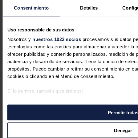
Consentimiento
Detalles
Config
Secciones
Opinión
Uso responsable de sus datos
Política energética
Renovables
Nosotros y
nuestros 1022 socios
procesamos sus datos pers
Mercados
tecnologías como las cookies para almacenar y acceder la in
Eléctricas
Petróleo & Gas
ofrecer publicidad y contenido personalizados, medición de p
Videopodcast
audiencia y desarrollo de servicios. Tiene la opción de sele
NET ZERO
propósitos. Puede cambiar o retirar su consentimiento en c
Movilidad
Almacenamiento
cookies o clicando en el Menú de consentimiento.
Startups & Innovación
Hidrógeno
Si lo permite, también quisiéramos:
Top 10
Tech
Recopilar información sobre su ubicación geográfica 
metros
Bioenergía
Permitir toda
LATAM
Identificar su dispositivo analizándolo activamente pa
Eficiencia
digitales)
Digitalización
Más secciones
Obtenga más información sobre cómo se procesan sus datos
Denegar
Eventos
la
sección de datos
. Puede cambiar o retirar su consentimi