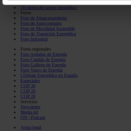
La Noche de la Energía
de cookies.
10 claves del sector energético
Foros
Foro de Almacenamiento
Las cookies de este sitio web se usan para personalizar el c
Foro de Autoconsumo
redes sociales y analizar el tráfico. Además, compartimos in
Foro de Movilidad Sostenible
Foro de Transición Energética
con nuestros partners de redes sociales, publicidad y análi
Foro Industrial
información que les haya proporcionado o que hayan recopil
servicios.
Foros regionales
Foro Andaluz de Energía
Foro Catalán de Energía
Foro Gallego de Energía
Foro Vasco de Energía
I Debate Energético en España
Especiales
COP 30
COP 29
COP 28
Servicios
Newsletter
Media kit
ON | Podcast
Aviso legal