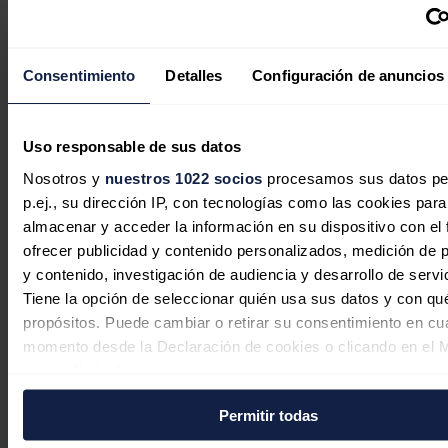
Consentimiento
Detalles
Configuración de anuncios
El Gobierno rescata con 274 millones
cuatro proyectos de hidrógeno verde
descartados por Bruselas
Uso responsable de sus datos
Redacción
06/08/2026
Nosotros y
nuestros 1022 socios
procesamos sus datos pe
p.ej., su dirección IP, con tecnologías como las cookies para
almacenar y acceder la información en su dispositivo con el 
ofrecer publicidad y contenido personalizados, medición de p
y contenido, investigación de audiencia y desarrollo de servi
Tiene la opción de seleccionar quién usa sus datos y con qu
propósitos. Puede cambiar o retirar su consentimiento en cu
momento desde la Declaración de cookies o clicando en el 
consentimiento.
Permitir todas
Si lo permite, también quisiéramos:
Recopilar información sobre su ubicación geográfica