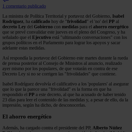
1 comentario publicado
La ministra de Política Territorial y portavoz del Gobierno,
Isabel
Rodríguez
, ha
calificado
hoy de "
frivolidad
" el 'no' del
PP
al
decreto
Ley
del
Gobierno
con
medidas
para el
ahorro
energético
que se prevé convalidar este jueves en el pleno del Congreso, y ha
señalado que el
Ejecutivo
está "ultimando conversaciones" con los
grupos políticos en el Parlamento para lograr los apoyos y sacar
adelante estas medidas.
Así respondía la portavoz del Gobierno este martes durante la rueda
de prensa posterior al Consejo de Ministros al anuncio, realizado
ayer mismo por los populares, de que votarán en contra de ese
Decreto Ley si no se corrigen las "frivolidades" que contiene.
Isabel Rodríguez devolvía el calificativo a los 'populares' al asegurar
que lo que la parece una "frivolidad" es la forma en que ha
respondido el
PP
a este decreto, al que ha acusado de haber tenido
23 días para leer el contenido de las medidas y, a pesar de ello, da la
impresión, según ha dicho, de desconocerlas.
El ahorro energético
Además, ha cargado contra el presidente del PP,
Alberto Núñez