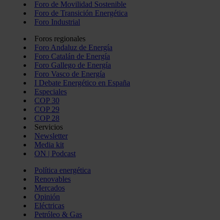
Foro de Movilidad Sostenible
Foro de Transición Energética
Foro Industrial
Foros regionales
Foro Andaluz de Energía
Foro Catalán de Energía
Foro Gallego de Energía
Foro Vasco de Energía
I Debate Energético en España
Especiales
COP 30
COP 29
COP 28
Servicios
Newsletter
Media kit
ON | Podcast
Política energética
Renovables
Mercados
Opinión
Eléctricas
Petróleo & Gas