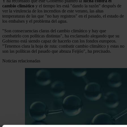
Y ha recordado que este Gobierno planteó la l
ucha contra el
cambio climático
y el tiempo les está "dando la razón" después de
ver la virulencia de los incendios de este verano, las altas
temperaturas de las que "no hay registros" en el pasado, el estado de
los embalses y el problema del agua.
"Son consecuencias claras del cambio climático y hay que
combatirlo con políticas distintas", ha exclamado alegando que su
Gobierno está siendo capaz de hacerlo con los fondos europeos.
"Tenemos clara la hoja de ruta: combatir cambio climático y estas no
son las políticas del pasado que abraza Feijóo", ha precisado.
Noticias relacionadas