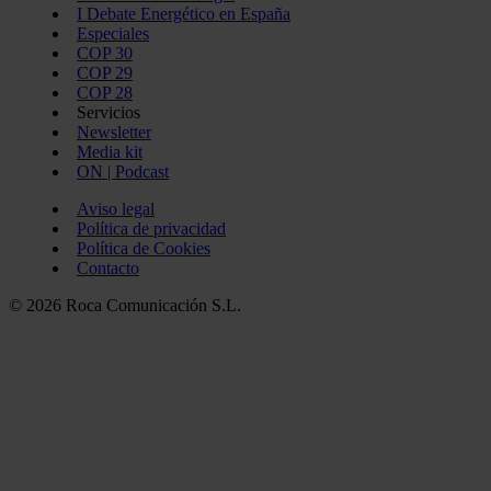
I Debate Energético en España
Especiales
COP 30
COP 29
COP 28
Servicios
Newsletter
Media kit
ON | Podcast
Aviso legal
Política de privacidad
Política de Cookies
Contacto
© 2026 Roca Comunicación S.L.