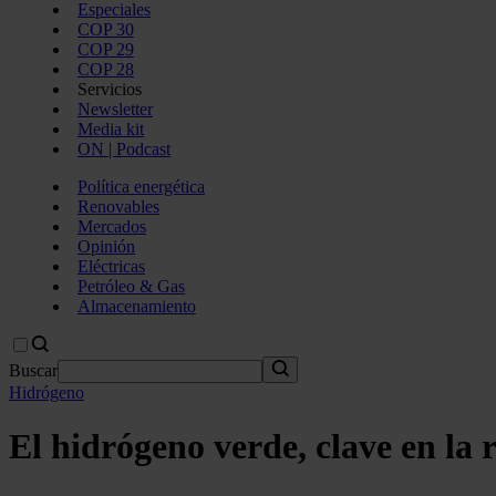
Especiales
COP 30
COP 29
COP 28
Servicios
Newsletter
Media kit
ON | Podcast
Política energética
Renovables
Mercados
Opinión
Eléctricas
Petróleo & Gas
Almacenamiento
Buscar
Hidrógeno
El hidrógeno verde, clave en la 