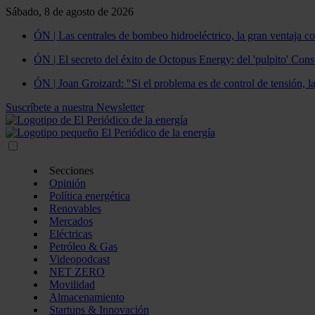
Sábado, 8 de agosto de 2026
ÓN | Las centrales de bombeo hidroeléctrico, la gran ventaja co
ÓN | El secreto del éxito de Octopus Energy: del 'pulpito' Const
ÓN | Joan Groizard: "Si el problema es de control de tensión, l
Suscríbete a nuestra Newsletter
Secciones
Opinión
Política energética
Renovables
Mercados
Eléctricas
Petróleo & Gas
Videopodcast
NET ZERO
Movilidad
Almacenamiento
Startups & Innovación