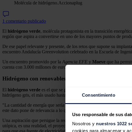
Molécula de hidrógeno.
Accionaplug
1 comentario publicado
El
hidrógeno verde
, molécula protagonista en la transición energétic
región que aspira a convertirse en uno de los mayores puntos de prod
De ese papel relevante y presente, de los retos que supone su implanta
encuentro Andalucía Greenvolution celebrado en la Escuela de Ingen
Un encuentro promovido por la
Agencia
EFE
y
Moeve
que ha permiti
cuenta con 3.000 millones de euros de inversión y prevé la creación de
Hidrógeno con renovables
El
hidrógeno verde
es el que se produce
a través de la energía ren
Consentimiento
hidrógeno gris, el más usado hasta el momento, según ha explicado
J
"La cantidad de energía que sería preciso destinar a producir hidrógen
este dato pone de relevancia a lo que estamos intentando aspirar", ha 
Uso responsable de sus dat
Una aspiración que persigue la reducción del uso de los combustibles
Nosotros y
nuestros 1022 s
utópica, es una realidad, el proyecto -el Valle Andaluz- está ahí; hid
cookies para almacenar y acce
para que esa fuente de electricidad sea verde... no es fácil, requiere u