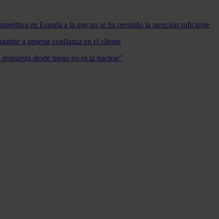
mpetitiva en España a la que no se ha prestado la atención suficiente
antine a generar confianza en el cliente
a respuesta desde luego no es la nuclear"