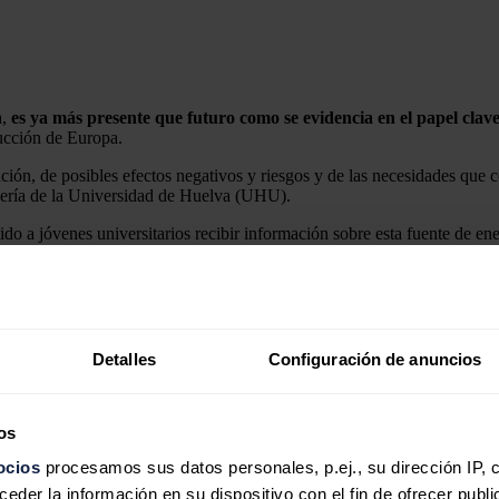
a,
es ya más presente que futuro como se evidencia en el papel clav
ucción de Europa.
ción, de posibles efectos negativos y riesgos y de las necesidades que 
iería de la Universidad de Huelva (UHU).
do a jóvenes universitarios recibir información sobre esta fuente de e
 181.000 puestos de trabajo - de la mano de políticos, investigadores y
ovable,
principalmente
fotovoltaica
y
eólica
, mediante electrólisis, un
Detalles
Configuración de anuncios
osé Enrique García
, vicerrector de la UHU, catedrático y promotor del
o verde, el que se usa a día de hoy, sin pensar en nuevos posibles usos,
destacado.
os
 fósiles que, según ha defendido,
María Olavarría
, directora de Prod
ocios
procesamos sus datos personales, p.ej., su dirección IP, 
rógeno ya estamos produciendo, pero es un reto porque la electrolisis ah
der la información en su dispositivo con el fin de ofrecer publi
na inversión importante, pero es una realidad".