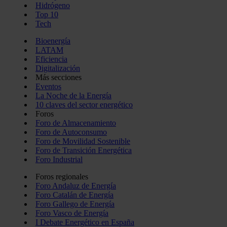
Hidrógeno
Top 10
Tech
Bioenergía
LATAM
Eficiencia
Digitalización
Más secciones
Eventos
La Noche de la Energía
10 claves del sector energético
Foros
Foro de Almacenamiento
Foro de Autoconsumo
Foro de Movilidad Sostenible
Foro de Transición Energética
Foro Industrial
Foros regionales
Foro Andaluz de Energía
Foro Catalán de Energía
Foro Gallego de Energía
Foro Vasco de Energía
I Debate Energético en España