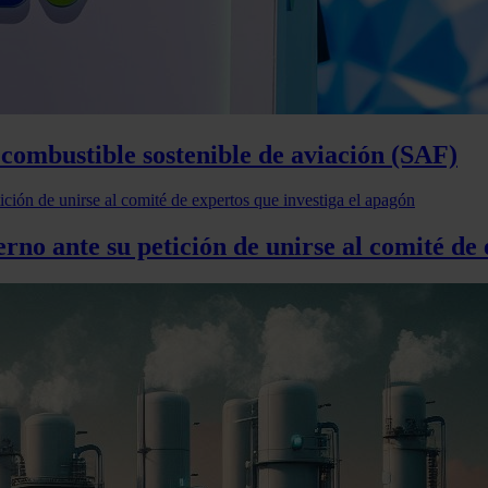
combustible sostenible de aviación (SAF)
rno ante su petición de unirse al comité de