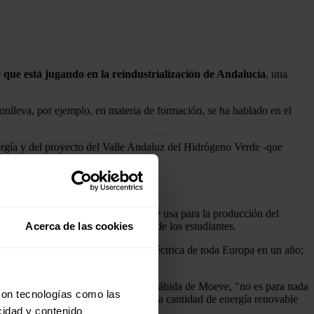
e que está jugando en la reindustrialización de Andalucía
, una
conlleva, por ejemplo, en materia de formación, se ha hablado en el
nergía y del proyecto del Valle Andaluz del Hidrógeno Verde -que
 productores.
 proceso ampliamente conocido que se usa para la producción del
Acerca de las cookies
 nuevo grado de Física a preguntas de los estudiantes.
 sería equivalente a la producción eléctrica de toda Europa en un año;
ucción del Parque Energético de La Rábida de Moeve, "no es para nada
con tecnologías como las
ora mismo sigue siendo cara, porque la cantidad de energía renovable
cidad y contenido