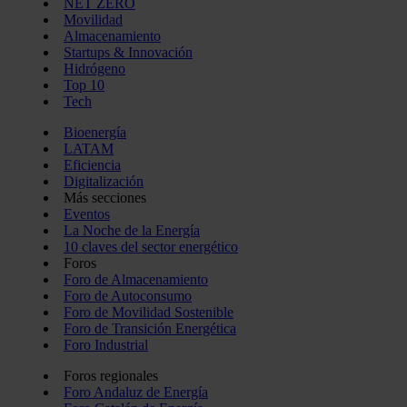
NET ZERO
Movilidad
Almacenamiento
Startups & Innovación
Hidrógeno
Top 10
Tech
Bioenergía
LATAM
Eficiencia
Digitalización
Más secciones
Eventos
La Noche de la Energía
10 claves del sector energético
Foros
Foro de Almacenamiento
Foro de Autoconsumo
Foro de Movilidad Sostenible
Foro de Transición Energética
Foro Industrial
Foros regionales
Foro Andaluz de Energía