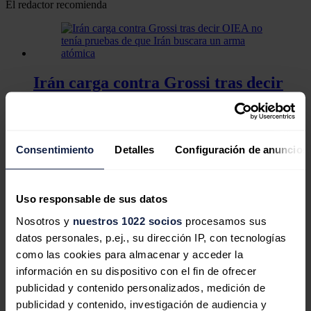
El redactor recomienda
Irán carga contra Grossi tras decir
OIEA no tenía pruebas de que Irán
buscara un arma atómica
Consentimiento
Detalles
Configuración de anuncios
El Brent llega a subir más de un 12%
Uso responsable de sus datos
en una semana de conflicto entre
Nosotros y
nuestros 1022 socios
procesamos sus
Israel e Irán
datos personales, p.ej., su dirección IP, con tecnologías
como las cookies para almacenar y acceder la
información en su dispositivo con el fin de ofrecer
publicidad y contenido personalizados, medición de
publicidad y contenido, investigación de audiencia y