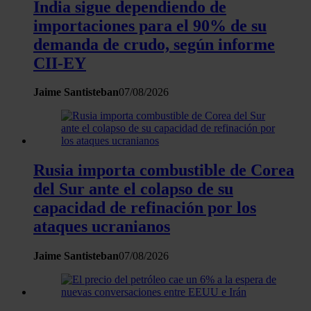
India sigue dependiendo de
Las cookies de este sitio web se usan para personalizar
importaciones para el 90% de su
el contenido y los anuncios, ofrecer funciones de redes
demanda de crudo, según informe
sociales y analizar el tráfico. Además, compartimos
CII-EY
información sobre el uso que haga del sitio web con
nuestros partners de redes sociales, publicidad y análisis
Jaime Santisteban
07/08/2026
web, quienes pueden combinarla con otra información
que les haya proporcionado o que hayan recopilado a
partir del uso que haya hecho de sus servicios.
Rusia importa combustible de Corea
del Sur ante el colapso de su
capacidad de refinación por los
ataques ucranianos
Jaime Santisteban
07/08/2026