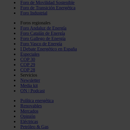
Foro de Movilidad Sostenible
Foro de Transición Energética
Foro Industrial
Foros regionales
Foro Andaluz de Energía
Foro Catalán de Energía
Foro Gallego de Energía
Foro Vasco de Energía
I Debate Energético en España
Especiales
COP 30
COP 29
COP 28
Servicios
Newsletter
Media kit
ON | Podcast
Política energética
Renovables
Mercados
Opinión
Eléctricas
Petróleo & Gas