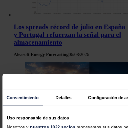
Los spreads récord de julio en España
y Portugal refuerzan la señal para el
almacenamiento
Aleasoft Energy Forecasting
06/08/2026
Consentimiento
Detalles
Configuración de a
Uso responsable de sus datos
Nosotros y
nuestros 1022 socios
procesamos sus datos pers