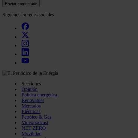
quienes pueden combinarla con otra información que les ha
Enviar comentario
recopilado a partir del uso que haya hecho de sus servicios.
Síguenos en redes sociales
Secciones
Opinión
Política energética
Renovables
Mercados
Eléctricas
Petróleo & Gas
Videopodcast
NET ZERO
Movilidad