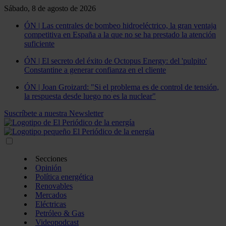
Sábado, 8 de agosto de 2026
ÓN | Las centrales de bombeo hidroeléctrico, la gran ventaja
competitiva en España a la que no se ha prestado la atención
suficiente
ÓN | El secreto del éxito de Octopus Energy: del 'pulpito'
Constantine a generar confianza en el cliente
ÓN | Joan Groizard: "Si el problema es de control de tensión,
la respuesta desde luego no es la nuclear"
Suscríbete a nuestra Newsletter
Secciones
Opinión
Política energética
Renovables
Mercados
Eléctricas
Petróleo & Gas
Videopodcast