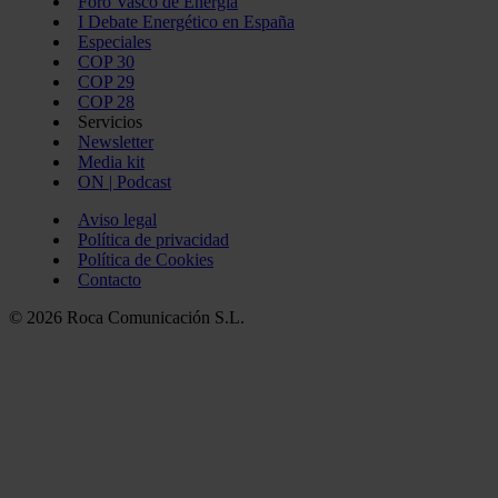
Foro Vasco de Energía
I Debate Energético en España
Especiales
COP 30
COP 29
COP 28
Servicios
Newsletter
Media kit
ON | Podcast
Aviso legal
Política de privacidad
Política de Cookies
Contacto
© 2026 Roca Comunicación S.L.