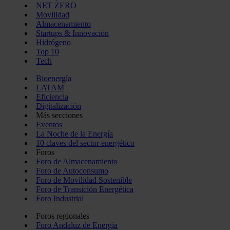
NET ZERO
Movilidad
Almacenamiento
Startups & Innovación
Hidrógeno
Top 10
Tech
Bioenergía
LATAM
Eficiencia
Digitalización
Más secciones
Eventos
La Noche de la Energía
10 claves del sector energético
Foros
Foro de Almacenamiento
Foro de Autoconsumo
Foro de Movilidad Sostenible
Foro de Transición Energética
Foro Industrial
Foros regionales
Foro Andaluz de Energía