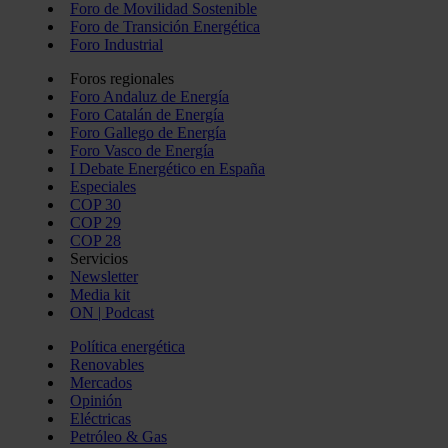
Foro de Movilidad Sostenible
Foro de Transición Energética
Foro Industrial
Foros regionales
Foro Andaluz de Energía
Foro Catalán de Energía
Foro Gallego de Energía
Foro Vasco de Energía
I Debate Energético en España
Especiales
COP 30
COP 29
COP 28
Servicios
Newsletter
Media kit
ON | Podcast
Política energética
Renovables
Mercados
Opinión
Eléctricas
Petróleo & Gas