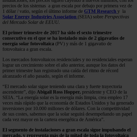
instalaciones, los precios siguen cayendo a nuevos mínimos, con los
precios de los sistemas a gran escala por debajo por primera vez de
1 dólar / vatio, según el último informe de
GTM Research
y la
Solar Energy Industries Association
(SEIA) sobre
Perspectivas
del Mercado Solar de EEUU.
El primer trimestre de 2017 ha sido el sexto trimestre
consecutivo en el que se ha instalado más de 2 gigavatios de
energía solar fotovoltaica
(PV) y más de 1 gigavatio de
fotovoltaica a gran escala.
Los mercados fotovoltaicos residenciales y no residenciales esperan
lograr un crecimiento sobre el año anterior, aunque los datos del
primer trimestre han registrado una caída del ritmo de récord
alcanzado el año pasado, según el informe.
“El mercado solar sigue teniendo una clara y fuerte trayectoria
ascendente”, dijo
Abigail Ross Hopper,
presidente y CEO de la
SEIA. “La energía solar es la energía más limpia, crea empleo 17
veces más rápido que la economía de Estados Unidos y ha generado
inversiones por 10.000 millones de dólares. Con la competitividad
de sus costes, sabemos que la solar seguirá desempeñando un papel
cada vez mayor en la cartera energética de América”.
El segmento de instalaciones a gran escala sigue impulsando el
mercado, y representa más de la mitad de toda la fotovoltaica