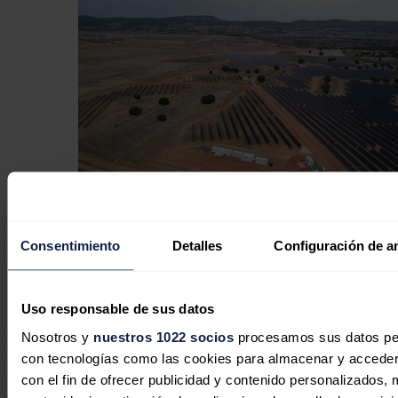
Tesla y Zelestra firman un PPA solar
Consentimiento
Detalles
Configuración de a
a largo plazo en Texas
Uso responsable de sus datos
Redacción
28/07/2026
Nosotros y
nuestros 1022 socios
procesamos sus datos pers
No hay comentarios
con tecnologías como las cookies para almacenar y acceder 
Deja tu comentario
con el fin de ofrecer publicidad y contenido personalizados, 