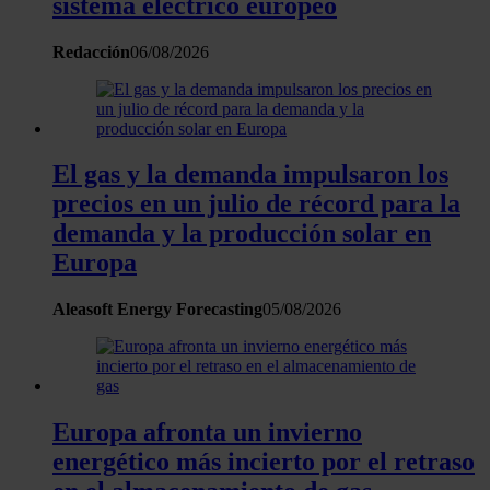
sistema eléctrico europeo
información sobre el uso que haga del sitio web con
nuestros partners de redes sociales, publicidad y análisis
Redacción
06/08/2026
web, quienes pueden combinarla con otra información
que les haya proporcionado o que hayan recopilado a
partir del uso que haya hecho de sus servicios.
El gas y la demanda impulsaron los
precios en un julio de récord para la
demanda y la producción solar en
Europa
Aleasoft Energy Forecasting
05/08/2026
Europa afronta un invierno
energético más incierto por el retraso