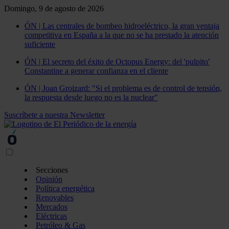
Domingo, 9 de agosto de 2026
ÓN | Las centrales de bombeo hidroeléctrico, la gran ventaja
competitiva en España a la que no se ha prestado la atención
suficiente
ÓN | El secreto del éxito de Octopus Energy: del 'pulpito'
Constantine a generar confianza en el cliente
ÓN | Joan Groizard: "Si el problema es de control de tensión,
la respuesta desde luego no es la nuclear"
Suscríbete a nuestra Newsletter
Secciones
Opinión
Política energética
Renovables
Mercados
Eléctricas
Petróleo & Gas