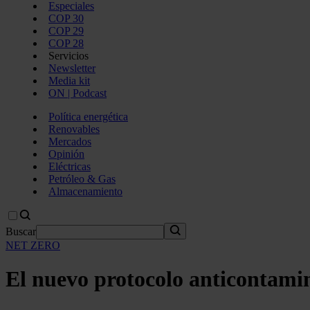
Especiales
COP 30
COP 29
COP 28
Servicios
Newsletter
Media kit
ON | Podcast
Política energética
Renovables
Mercados
Opinión
Eléctricas
Petróleo & Gas
Almacenamiento
Buscar
NET ZERO
El nuevo protocolo anticontamin