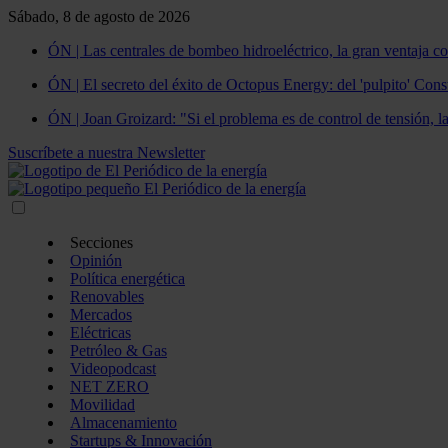
Sábado, 8 de agosto de 2026
ÓN | Las centrales de bombeo hidroeléctrico, la gran ventaja co
ÓN | El secreto del éxito de Octopus Energy: del 'pulpito' Const
ÓN | Joan Groizard: "Si el problema es de control de tensión, l
Suscríbete a nuestra Newsletter
Secciones
Opinión
Política energética
Renovables
Mercados
Eléctricas
Petróleo & Gas
Videopodcast
NET ZERO
Movilidad
Almacenamiento
Startups & Innovación