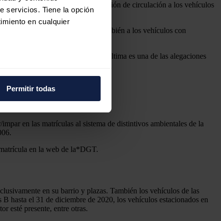
nterior. En el
escenario 3
, la restricción de circulación a los vehículos
e servicios. Tiene la opción
imiento en cualquier
ción de circulación se extenderá también a los vehículos con
siones, sin incluir los ECO. Esta última es una de las alegaciones
e varios metros
 44% de ellas.
icas (huellas digitales)
Permitir todas
eferencias en la
sección de
e cookies.
/impar en las matrículas al sistema de distintivos ambientales de la
 funciones de redes sociales
006.
con nuestros partners de
a matrícula en la web de la*DGT.
ue les haya proporcionado o
clusivamente en su barrio y plazas. También los vehículos de las
 B hasta el 31 de diciembre de 2020, los vehículos estacionados en
r esté presente, entre otras.