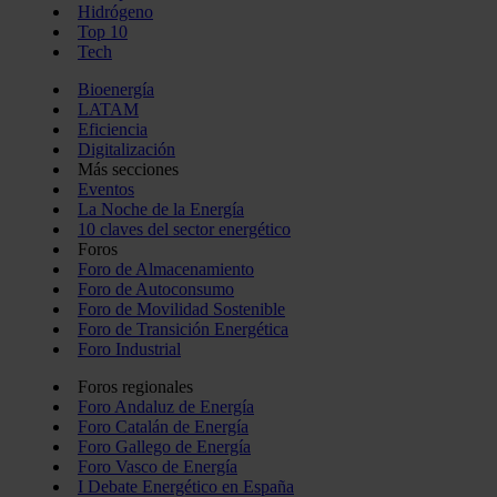
Hidrógeno
Top 10
Tech
Bioenergía
LATAM
Eficiencia
Digitalización
Más secciones
Eventos
La Noche de la Energía
10 claves del sector energético
Foros
Foro de Almacenamiento
Foro de Autoconsumo
Foro de Movilidad Sostenible
Foro de Transición Energética
Foro Industrial
Foros regionales
Foro Andaluz de Energía
Foro Catalán de Energía
Foro Gallego de Energía
Foro Vasco de Energía
I Debate Energético en España