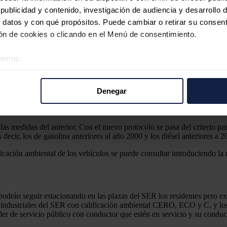
hículos sin distintivo ambiental, los más contaminantes, en la M-30 y su i
ublicidad y contenido, investigación de audiencia y desarrollo d
 datos y con qué propósitos. Puede cambiar o retirar su consent
 aviso se mantenga durante cuatro días consecutivos, en el que la limita
n de cookies o clicando en el Menú de consentimiento.
orresponde con el nivel de alerta definido por la Unión Europea.
n de vehículos CERO y ECO, y el aparcamiento en el SER de los CERO emi
éramos:
Amador, en rueda de prensa.
 sobre su ubicación geográfica que puede tener una precisión d
71 de 18 entidades, de las que se han estimado total o parcialmente el
tivo analizándolo activamente para buscar características específ
Denegar
re cómo se procesan sus datos personales y establezca sus pr
rar su consentimiento en cualquier momento en la Declaración d
las medidas del anterior. Con el nuevo protocolo se pasa del criterio par
b se usan para personalizar el contenido y los anuncios, ofrecer
decir, los de gasolina anteriores al año 2000 y los diésel anteriores a 2
s, compartimos información sobre el uso que haga del sitio web 
ficación ambiental de los vehículos se puede consultar introduciendo l
 análisis web, quienes pueden combinarla con otra información q
r del uso que haya hecho de sus servicios.
odrán seguir estacionando en las plazas del SER los residentes pero ex
 industriales del SER con calificación ambiental CERO, ECO y C, y los
ler de servicio público con conductor que estén en servicio y su conducto