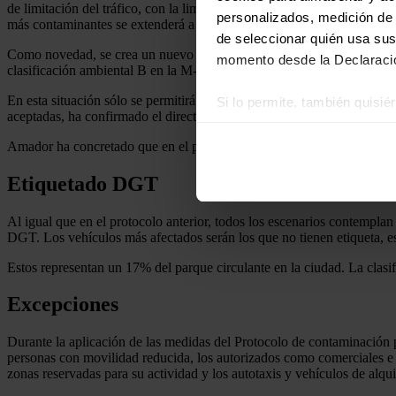
de limitación del tráfico, con la limitación de la circulación de los ve
personalizados, medición de p
más contaminantes se extenderá a toda la ciudad.
de seleccionar quién usa sus
Como novedad, se crea un nuevo
escenario 4
para cuando el nivel de
momento desde la Declaració
clasificación ambiental B en la M-30 y su interior. El
escenario 5
se c
En esta situación sólo se permitirá en toda la ciudad, la circulació
Si lo permite, también quisi
aceptadas, ha confirmado el director general de Sostenibilidad, José 
Recopilar información
Amador ha concretado que en el periodo de alegaciones se presentaron 
Identificar su disposi
Obtenga más información sob
Etiquetado DGT
datos
. Puede cambiar o reti
Al igual que en el protocolo anterior, todos los escenarios contemplan 
Las cookies de este sitio we
DGT. Los vehículos más afectados serán los que no tienen etiqueta, es 
y analizar el tráfico. Ademá
Estos representan un 17% del parque circulante en la ciudad. La clasi
redes sociales, publicidad y
que hayan recopilado a parti
Excepciones
Durante la aplicación de las medidas del Protocolo de contaminación p
personas con movilidad reducida, los autorizados como comerciales e
zonas reservadas para su actividad y los autotaxis y vehículos de alqui