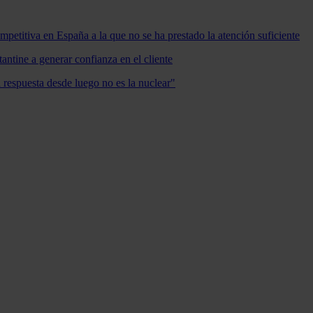
mpetitiva en España a la que no se ha prestado la atención suficiente
antine a generar confianza en el cliente
a respuesta desde luego no es la nuclear"