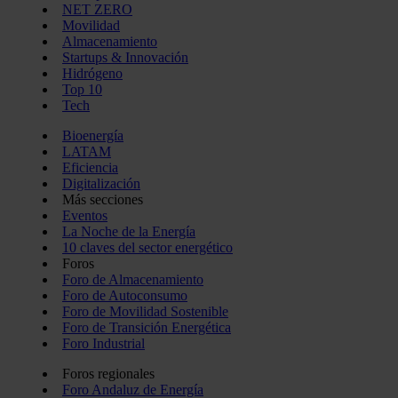
NET ZERO
Movilidad
Almacenamiento
Startups & Innovación
Hidrógeno
Top 10
Tech
Bioenergía
LATAM
Eficiencia
Digitalización
Más secciones
Eventos
La Noche de la Energía
10 claves del sector energético
Foros
Foro de Almacenamiento
Foro de Autoconsumo
Foro de Movilidad Sostenible
Foro de Transición Energética
Foro Industrial
Foros regionales
Foro Andaluz de Energía