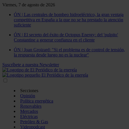
Viernes, 7 de agosto de 2026
ÓN | Las centrales de bombeo hidroeléctrico, la gran ventaja
competitiva en España a la que no se ha prestado la atención
suficiente
ÓN | El secreto del éxito de Octopus Energy: del 'pulpito'
Constantine a generar confianza en el cliente
ÓN | Joan Groizard: "Si el problema es de control de tensión,
la respuesta desde luego no es la nuclear"
Suscríbete a nuestra Newsletter
Secciones
Opinión
Política energética
Renovables
Mercados
Eléctricas
Petróleo & Gas
Videopodcast