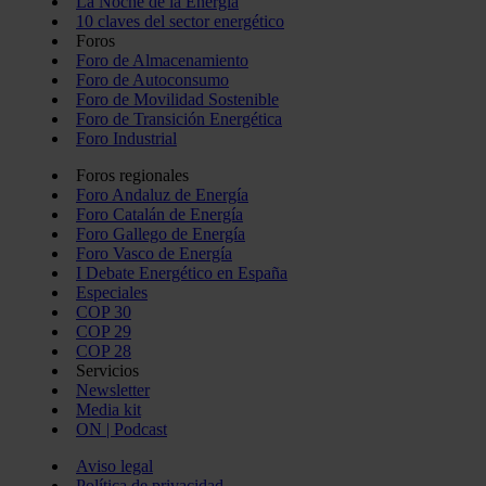
La Noche de la Energía
10 claves del sector energético
Foros
Foro de Almacenamiento
Foro de Autoconsumo
Foro de Movilidad Sostenible
Foro de Transición Energética
Foro Industrial
Foros regionales
Foro Andaluz de Energía
Foro Catalán de Energía
Foro Gallego de Energía
Foro Vasco de Energía
I Debate Energético en España
Especiales
COP 30
COP 29
COP 28
Servicios
Newsletter
Media kit
ON | Podcast
Aviso legal
Política de privacidad