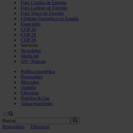
Foro Catalán de Energía
Foro Gallego de Energía
Foro Vasco de Energía
I Debate Energético en España
Especiales
COP 30
COP 29
COP 28
Servicios
Newsletter
Media kit
ON | Podcast
Política energética
Renovables
Mercados
Opinión
Eléctricas
Petróleo & Gas
Almacenamiento
Buscar
Renovables
·
Eficiencia