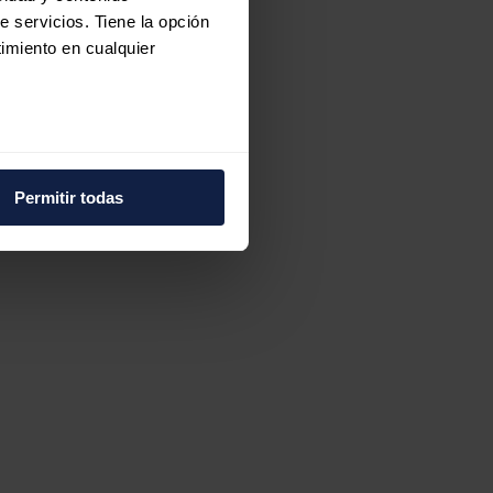
e servicios. Tiene la opción
imiento en cualquier
e varios metros
icas (huellas digitales)
Permitir todas
eferencias en la
sección de
e cookies.
 funciones de redes sociales
con nuestros partners de
ue les haya proporcionado o