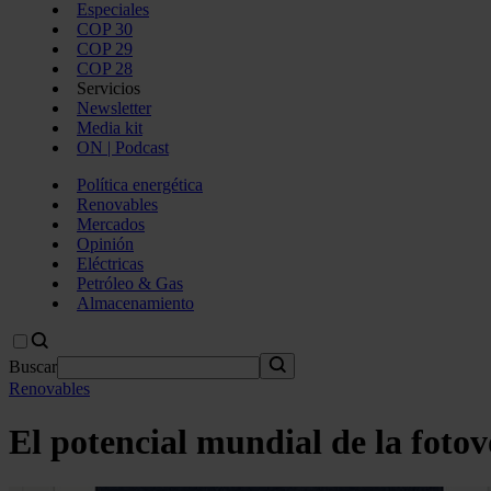
Especiales
COP 30
COP 29
COP 28
Servicios
Newsletter
Media kit
ON | Podcast
Política energética
Renovables
Mercados
Opinión
Eléctricas
Petróleo & Gas
Almacenamiento
Buscar
Renovables
El potencial mundial de la foto