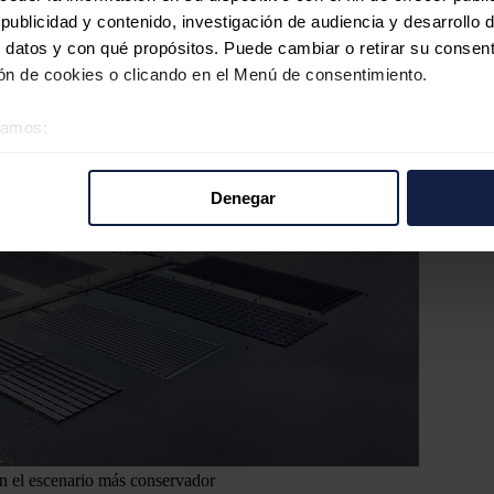
ublicidad y contenido, investigación de audiencia y desarrollo d
 datos y con qué propósitos. Puede cambiar o retirar su consent
n de cookies o clicando en el Menú de consentimiento.
éramos:
 sobre su ubicación geográfica que puede tener una precisión d
tivo analizándolo activamente para buscar características específ
Denegar
re cómo se procesan sus datos personales y establezca sus pr
rar su consentimiento en cualquier momento en la Declaración d
b se usan para personalizar el contenido y los anuncios, ofrecer
s, compartimos información sobre el uso que haga del sitio web 
 análisis web, quienes pueden combinarla con otra información q
r del uso que haya hecho de sus servicios.
en el escenario más conservador