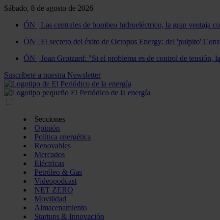
Sábado, 8 de agosto de 2026
ÓN | Las centrales de bombeo hidroeléctrico, la gran ventaja co
ÓN | El secreto del éxito de Octopus Energy: del 'pulpito' Const
ÓN | Joan Groizard: "Si el problema es de control de tensión, l
Suscríbete a nuestra Newsletter
Secciones
Opinión
Política energética
Renovables
Mercados
Eléctricas
Petróleo & Gas
Videopodcast
NET ZERO
Movilidad
Almacenamiento
Startups & Innovación