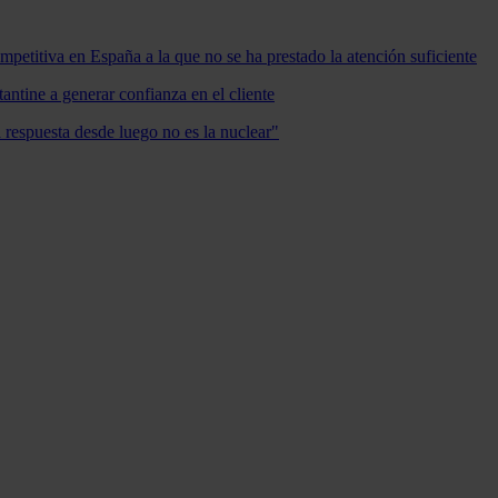
mpetitiva en España a la que no se ha prestado la atención suficiente
antine a generar confianza en el cliente
a respuesta desde luego no es la nuclear"