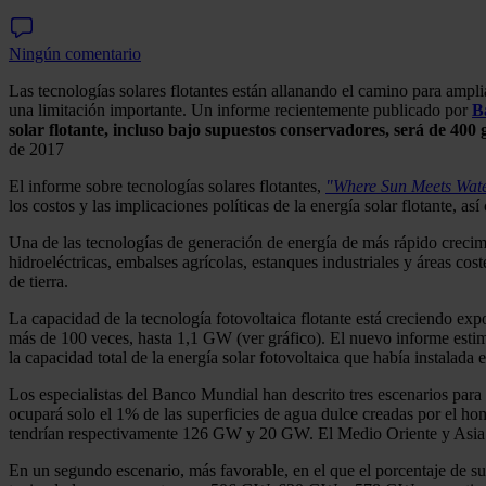
Ningún comentario
Las tecnologías solares flotantes están allanando el camino para ampli
una limitación importante. Un informe recientemente publicado por
B
solar flotante, incluso bajo supuestos conservadores, será de 400
de 2017
El informe sobre tecnologías solares flotantes,
"Where Sun Meets Wat
los costos y las implicaciones políticas de la energía solar flotante, a
Una de las tecnologías de generación de energía de más rápido crecimien
hidroeléctricas, embalses agrícolas, estanques industriales y áreas cos
de tierra.
La capacidad de la tecnología fotovoltaica flotante está creciendo ex
más de 100 veces, hasta 1,1 GW (ver gráfico). El nuevo informe estima
la capacidad total de la energía solar fotovoltaica que había instalada
Los especialistas del Banco Mundial han descrito tres escenarios para e
ocupará solo el 1% de las superficies de agua dulce creadas por el h
tendrían respectivamente 126 GW y 20 GW. El Medio Oriente y Asia t
En un segundo escenario, más favorable, en el que el porcentaje de su