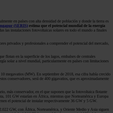
ialmente en países con alta densidad de población y donde la tierra es
 Singapur (SERIS)
estima que el potencial mundial de la energía
s las instalaciones fotovoltaicas solares en todo el mundo a finales
dores privados y profesionales a comprender el potencial del mercado,
ue flotan en la superficie de los lagos, embalses de centrales
ergía solar a nivel mundial, particularmente en países con limitaciones
de 10 megavatios (MW). En septiembre de 2018, esa cifra había crecido
puestos conservadores, será de 400 gigavatios, que es aproximadamente
ario, más conservador, en el que suponen que la fotovoltaica flotante
esta, 101 GW estarían en África, mientras que Norteamérica y Europa
enen el potencial de instalar respectivamente 36 GW y 5 GW.
de 2.022 GW, con África, Norteamérica, y Oriente Medio y Asia siguen