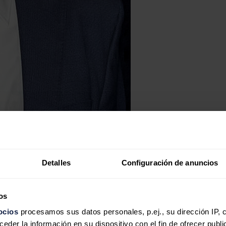
Detalles
Configuración de anuncios
os
ocios
procesamos sus datos personales, p.ej., su dirección IP, 
der la información en su dispositivo con el fin de ofrecer publi