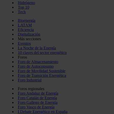
Hidrógeno
Top 10
Tech
Bioenergía
LATAM
Eficiencia
Digitalización
Más secciones
Eventos
La Noche de la Energía
10 claves del sector energético
Foros
Foro de Almacenamiento
Foro de Autoconsumo
Foro de Movilidad Sostenible
Foro de Transición Energética
Foro Industrial
Foros regionales
Foro Andaluz de Energía
Foro Catalán de Energía
Foro Gallego de Energía
Foro Vasco de Energía
I Debate Energético en España