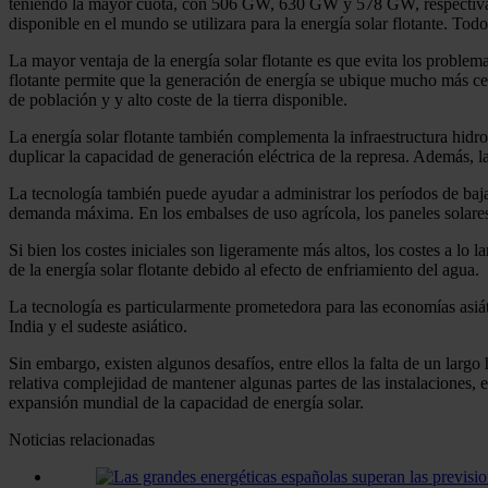
teniendo la mayor cuota, con 506 GW, 630 GW y 578 GW, respectivamen
disponible en el mundo se utilizara para la energía solar flotante. Todos
La mayor ventaja de la energía solar flotante es que evita los problema
flotante permite que la generación de energía se ubique mucho más cerc
de población y y alto coste de la tierra disponible.
La energía solar flotante también complementa la infraestructura hidroe
duplicar la capacidad de generación eléctrica de la represa. Además, la
La tecnología también puede ayudar a administrar los períodos de baja
demanda máxima. En los embalses de uso agrícola, los paneles solares 
Si bien los costes iniciales son ligeramente más altos, los costes a lo 
de la energía solar flotante debido al efecto de enfriamiento del agua.
La tecnología es particularmente prometedora para las economías asiát
India y el sudeste asiático.
Sin embargo, existen algunos desafíos, entre ellos la falta de un largo 
relativa complejidad de mantener algunas partes de las instalaciones, en
expansión mundial de la capacidad de energía solar.
Noticias relacionadas