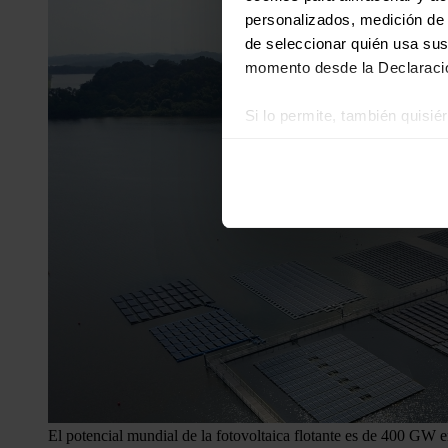
personalizados, medición de p
de seleccionar quién usa sus
momento desde la Declaració
Si lo permite, también quisi
Recopilar información
Identificar su disposi
Obtenga más información sob
datos
. Puede cambiar o reti
Las cookies de este sitio we
y analizar el tráfico. Ademá
redes sociales, publicidad y
que hayan recopilado a parti
El potencial mundial de la fotovoltaica flotante es de 400 GW 