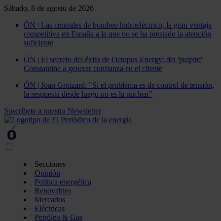
Sábado, 8 de agosto de 2026
ÓN | Las centrales de bombeo hidroeléctrico, la gran ventaja
competitiva en España a la que no se ha prestado la atención
suficiente
ÓN | El secreto del éxito de Octopus Energy: del 'pulpito'
Constantine a generar confianza en el cliente
ÓN | Joan Groizard: "Si el problema es de control de tensión,
la respuesta desde luego no es la nuclear"
Suscríbete a nuestra Newsletter
Secciones
Opinión
Política energética
Renovables
Mercados
Eléctricas
Petróleo & Gas