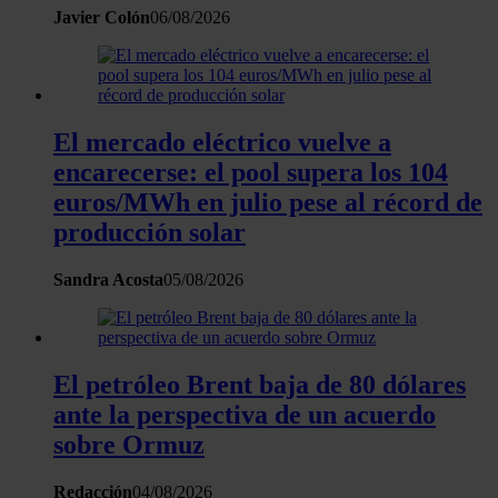
Javier Colón
06/08/2026
el contenido y los anuncios, ofrecer funciones de redes
sociales y analizar el tráfico. Además, compartimos
información sobre el uso que haga del sitio web con
nuestros partners de redes sociales, publicidad y análisis
web, quienes pueden combinarla con otra información
El mercado eléctrico vuelve a
que les haya proporcionado o que hayan recopilado a
encarecerse: el pool supera los 104
partir del uso que haya hecho de sus servicios.
euros/MWh en julio pese al récord de
producción solar
Sandra Acosta
05/08/2026
El petróleo Brent baja de 80 dólares
ante la perspectiva de un acuerdo
sobre Ormuz
Redacción
04/08/2026