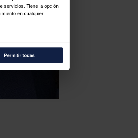
e servicios. Tiene la opción
imiento en cualquier
e varios metros
icas (huellas digitales)
Permitir todas
eferencias en la
sección de
e cookies.
 funciones de redes sociales
con nuestros partners de
ue les haya proporcionado o