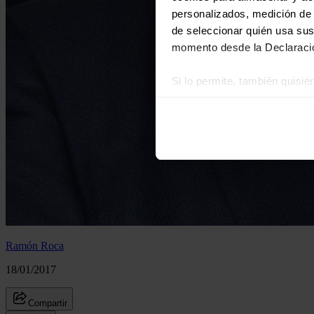
personalizados, medición de p
de seleccionar quién usa sus
momento desde la Declaració
Si lo permite, también quisi
Recopilar información
Identificar su disposi
Obtenga más información sob
datos
. Puede cambiar o reti
Las cookies de este sitio we
y analizar el tráfico. Ademá
redes sociales, publicidad y
que hayan recopilado a parti
Ramón Roca
18/01/2017
Compartir