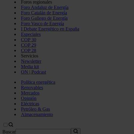
Foros regionales
Foro Andaluz de Energía
Foro Catalán de Energía
Foro Gallego de Energía
Foro Vasco de Energía
I Debate Energético en España
Especiales
COP 30
COP 29
COP 28
Servicios
Newsletter
Media kit
ON | Podcast
Política energética
Renovables
Mercados
Opinión
Eléctricas
Petróleo & Gas
Almacenamiento
Buscar