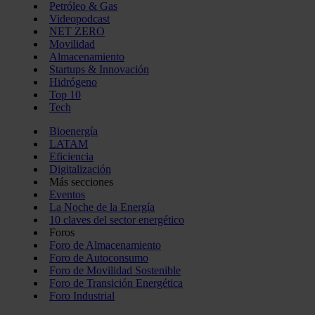
Petróleo & Gas
Videopodcast
NET ZERO
Movilidad
Almacenamiento
Startups & Innovación
Hidrógeno
Top 10
Tech
Bioenergía
LATAM
Eficiencia
Digitalización
Más secciones
Eventos
La Noche de la Energía
10 claves del sector energético
Foros
Foro de Almacenamiento
Foro de Autoconsumo
Foro de Movilidad Sostenible
Foro de Transición Energética
Foro Industrial