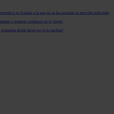
mpetitiva en España a la que no se ha prestado la atención suficiente
antine a generar confianza en el cliente
a respuesta desde luego no es la nuclear"