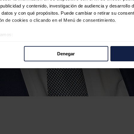
ublicidad y contenido, investigación de audiencia y desarrollo d
 datos y con qué propósitos. Puede cambiar o retirar su consent
n de cookies o clicando en el Menú de consentimiento.
éramos:
 sobre su ubicación geográfica que puede tener una precisión d
tivo analizándolo activamente para buscar características específ
Denegar
re cómo se procesan sus datos personales y establezca sus pr
rar su consentimiento en cualquier momento en la Declaración d
b se usan para personalizar el contenido y los anuncios, ofrecer
s, compartimos información sobre el uso que haga del sitio web 
 análisis web, quienes pueden combinarla con otra información q
r del uso que haya hecho de sus servicios.