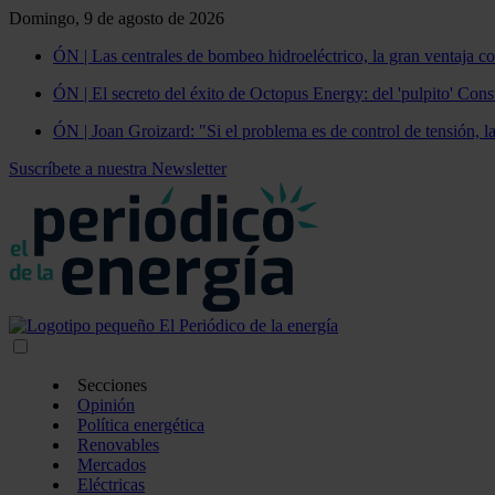
Domingo, 9 de agosto de 2026
ÓN | Las centrales de bombeo hidroeléctrico, la gran ventaja co
ÓN | El secreto del éxito de Octopus Energy: del 'pulpito' Const
ÓN | Joan Groizard: "Si el problema es de control de tensión, l
Suscríbete a nuestra Newsletter
Secciones
Opinión
Política energética
Renovables
Mercados
Eléctricas